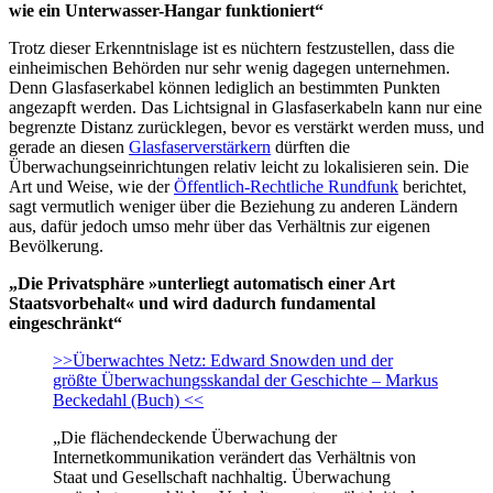
wie ein Unterwasser-Hangar funktioniert“
Trotz dieser Erkenntnislage ist es nüchtern festzustellen, dass die
einheimischen Behörden nur sehr wenig dagegen unternehmen.
Denn Glasfaserkabel können lediglich an bestimmten Punkten
angezapft werden. Das Lichtsignal in Glasfaserkabeln kann nur eine
begrenzte Distanz zurücklegen, bevor es verstärkt werden muss, und
gerade an diesen
Glasfaserverstärkern
dürften die
Überwachungseinrichtungen relativ leicht zu lokalisieren sein. Die
Art und Weise, wie der
Öffentlich-Rechtliche Rundfunk
berichtet,
sagt vermutlich weniger über die Beziehung zu anderen Ländern
aus, dafür jedoch umso mehr über das Verhältnis zur eigenen
Bevölkerung.
„Die Privatsphäre »unterliegt automatisch einer Art
Staatsvorbehalt« und wird dadurch fundamental
eingeschränkt“
>>Überwachtes Netz: Edward Snowden und der
größte Überwachungsskandal der Geschichte – Markus
Beckedahl (Buch) <<
„Die flächendeckende Überwachung der
Internetkommunikation verändert das Verhältnis von
Staat und Gesellschaft nachhaltig. Überwachung