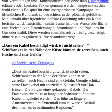
von Vermutungen und Halbwahrheiten dar, ohne dass
Hintergründe
erläutert oder konkrete Fakten genannt werden. Insgesamt ist dies
wohl eher als Beispiel für eine übergeordneten Kampagne im
öffentlichen Rundfunk zu betrachten, in der plötzlich gefühlt im
Minutentakt über irgendeine defekte Gasleitung oder ein Kabel
berichtet wird. Tatsächlich existiert unterhalb der Wasseroberfläche
eine Vielzahl von Datenleitungen, Stromkabeln und Pipelines für
Gas oder Erdöl. Diese werden ebenfalls relativ häufig beschädigt,
ohne dass dies größere Aufmerksamkeit erregt.
„Dass ein Kabel beschädigt wird, ist nicht selten“ -“
Schiffsanker in der Nähe der Küste können sie zerreißen, auch
Fische sind eine Gefahr“
>>Süddeutsche Zeitung<<
„Dass ein Kabel beschädigt wird, ist nicht selten.
Schiffsanker in der Nähe der Küste können sie
zerreißen, auch Fische sind eine Gefahr. Google schützt
seine Datenkabel mit speziellem Kunststoff vor Hai-
Bissen. Die Folgen eines gekappten Kabels: Der
Datenverkehr muss so lange per Software auf andere
Kabel umgeleitet werden. Das führt zu längeren
Antwortzeiten, im Extremfall zum teilweisen Ausfall
des Internets in bestimmten Regionen.“