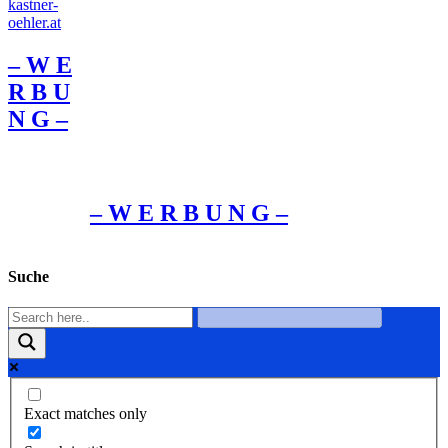
– W Ε
R Β U
Ν G –
– W Ε R Β U Ν G –
Suche
Exact matches only