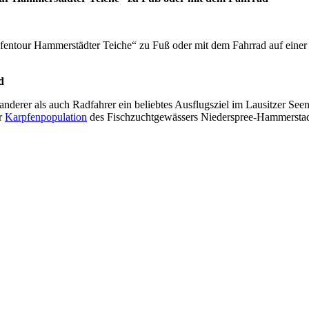
ntour Hammerstädter Teiche“ zu Fuß oder mit dem Fahrrad auf einer 
d
rer als auch Radfahrer ein beliebtes Ausflugsziel im Lausitzer Seenla
er
Karpfenpopulation
des Fischzuchtgewässers Niederspree-Hammerstad