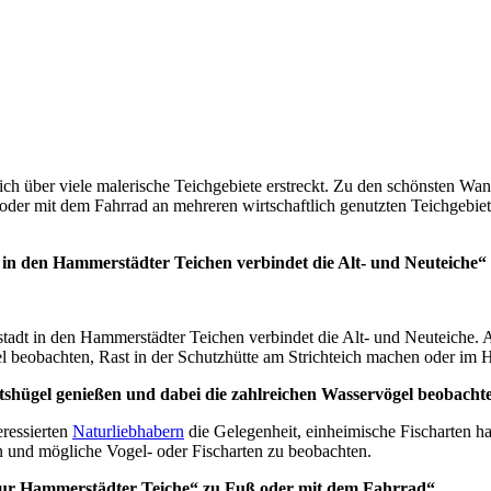
 sich über viele malerische Teichgebiete erstreckt. Zu den schönsten 
 oder mit dem Fahrrad an mehreren wirtschaftlich genutzten Teichgebie
 den Hammerstädter Teichen verbindet die Alt- und Neuteiche“
t in den Hammerstädter Teichen verbindet die Alt- und Neuteiche. 
l beobachten, Rast in der Schutzhütte am Strichteich machen oder im H
shügel genießen und dabei die zahlreichen Wasservögel beobacht
eressierten
Naturliebhabern
die Gelegenheit, einheimische Fischarten h
en und mögliche Vogel- oder Fischarten zu beobachten.
ur Hammerstädter Teiche“ zu Fuß oder mit dem Fahrrad“