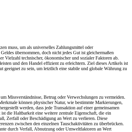
tzen muss, um als universelles Zahlungsmittel oder
 Geldes übernommen, doch nicht jedes Gut ist gleichermaßen
ner Vielzahl technischer, ökonomischer und sozialer Faktoren ab.
sten und den Handel effizient zu erleichtern. Ziel dieses Artikels ist
t geeignet zu sein, um letztlich eine stabile und globale Währung zu
sein, um Missverständnisse, Betrug oder Verwechslungen zu vermeiden.
se Merkmale können physischer Natur, wie bestimmte Markierungen,
hergestellt werden, dass jede Transaktion auf einer gemeinsamen
t die Haltbarkeit eine weitere zentrale Eigenschaft, die ein
ll, Zerfall oder Beschädigung an Wert zu verlieren. Diese
erenzen zwischen den einzelnen Tauschaktivitäten zu überbrücken.
önnte durch Verfall, Abnutzung oder Umweltfaktoren an Wert