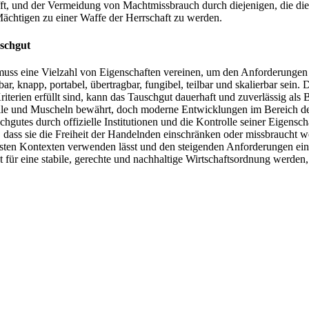
fft, und der Vermeidung von Machtmissbrauch durch diejenigen, die di
 Mächtigen zu einer Waffe der Herrschaft zu werden.
uschgut
muss eine Vielzahl von Eigenschaften vereinen, um den Anforderungen 
bar, knapp, portabel, übertragbar, fungibel, teilbar und skalierbar sei
terien erfüllt sind, kann das Tauschgut dauerhaft und zuverlässig als
alle und Muscheln bewährt, doch moderne Entwicklungen im Bereich der
utes durch offizielle Institutionen und die Kontrolle seiner Eigensch
, dass sie die Freiheit der Handelnden einschränken oder missbraucht w
densten Kontexten verwenden lässt und den steigenden Anforderungen ein
ür eine stabile, gerechte und nachhaltige Wirtschaftsordnung werden, d