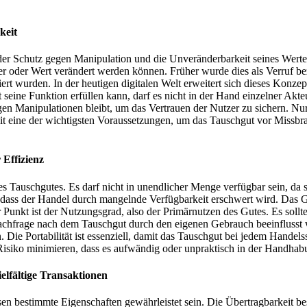
keit
der Schutz gegen Manipulation und die Unveränderbarkeit seines Wertes
r oder Wert verändert werden können. Früher wurde dies als Verruf b
liert wurden. In der heutigen digitalen Welt erweitert sich dieses Kon
 seine Funktion erfüllen kann, darf es nicht in der Hand einzelner Akt
en Manipulationen bleibt, um das Vertrauen der Nutzer zu sichern. Nur 
somit eine der wichtigsten Voraussetzungen, um das Tauschgut vor Missbr
 Effizienz
s Tauschgutes. Es darf nicht in unendlicher Menge verfügbar sein, da s
ein, dass der Handel durch mangelnde Verfügbarkeit erschwert wird. Das 
 Punkt ist der Nutzungsgrad, also der Primärnutzen des Gutes. Es soll
achfrage nach dem Tauschgut durch den eigenen Gebrauch beeinflusst w
. Die Portabilität ist essenziell, damit das Tauschgut bei jedem Hand
 Risiko minimieren, dass es aufwändig oder unpraktisch in der Handhabu
ielfältige Transaktionen
en bestimmte Eigenschaften gewährleistet sein. Die Übertragbarkeit bes