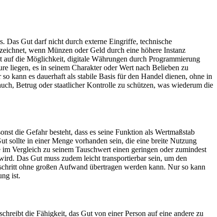
. Das Gut darf nicht durch externe Eingriffe, technische
ezeichnet, wenn Münzen oder Geld durch eine höhere Instanz
zept auf die Möglichkeit, digitale Währungen durch Programmierung
eure liegen, es in seinem Charakter oder Wert nach Belieben zu
so kann es dauerhaft als stabile Basis für den Handel dienen, ohne in
auch, Betrug oder staatlicher Kontrolle zu schützen, was wiederum die
onst die Gefahr besteht, dass es seine Funktion als Wertmaßstab
Gut sollte in einer Menge vorhanden sein, die eine breite Nutzung
te im Vergleich zu seinem Tauschwert einen geringen oder zumindest
ird. Das Gut muss zudem leicht transportierbar sein, um den
elsschritt ohne großen Aufwand übertragen werden kann. Nur so kann
ng ist.
chreibt die Fähigkeit, das Gut von einer Person auf eine andere zu