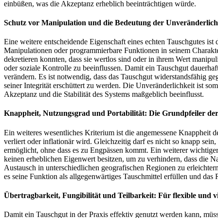
einbüßen, was die Akzeptanz erheblich beeinträchtigen würde.
Schutz vor Manipulation und die Bedeutung der Unveränderlich
Eine weitere entscheidende Eigenschaft eines echten Tauschgutes ist 
Manipulationen oder programmierbare Funktionen in seinem Charakte
dekretieren konnten, dass sie wertlos sind oder in ihrem Wert manipu
oder soziale Kontrolle zu beeinflussen. Damit ein Tauschgut dauerhaft
verändern. Es ist notwendig, dass das Tauschgut widerstandsfähig geg
seiner Integrität erschüttert zu werden. Die Unveränderlichkeit ist 
Akzeptanz und die Stabilität des Systems maßgeblich beeinflusst.
Knappheit, Nutzungsgrad und Portabilität: Die Grundpfeiler der
Ein weiteres wesentliches Kriterium ist die angemessene Knappheit de
verliert oder inflationär wird. Gleichzeitig darf es nicht so knapp s
ermöglicht, ohne dass es zu Engpässen kommt. Ein weiterer wichtiger
keinen erheblichen Eigenwert besitzen, um zu verhindern, dass die N
Austausch in unterschiedlichen geografischen Regionen zu erleichtern
es seine Funktion als allgegenwärtiges Tauschmittel erfüllen und das
Übertragbarkeit, Fungibilität und Teilbarkeit: Für flexible und v
Damit ein Tauschgut in der Praxis effektiv genutzt werden kann, müss