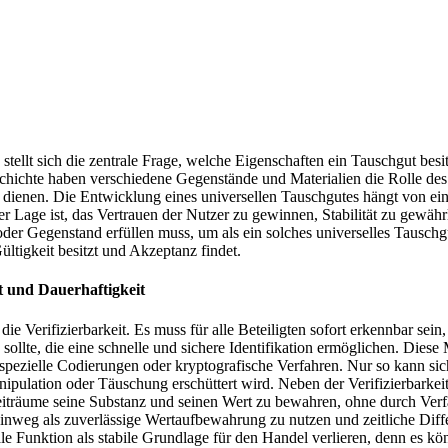
stellt sich die zentrale Frage, welche Eigenschaften ein Tauschgut besi
chichte haben verschiedene Gegenstände und Materialien die Rolle des
zu dienen. Die Entwicklung eines universellen Tauschgutes hängt von ei
 Lage ist, das Vertrauen der Nutzer zu gewinnen, Stabilität zu gewährlei
oder Gegenstand erfüllen muss, um als ein solches universelles Tauschgu
ültigkeit besitzt und Akzeptanz findet.
it und Dauerhaftigkeit
 die Verifizierbarkeit. Es muss für alle Beteiligten sofort erkennbar 
sollte, die eine schnelle und sichere Identifikation ermöglichen. Die
 spezielle Codierungen oder kryptografische Verfahren. Nur so kann sic
ulation oder Täuschung erschüttert wird. Neben der Verifizierbarkeit is
eiträume seine Substanz und seinen Wert zu bewahren, ohne durch Verfa
hinweg als zuverlässige Wertaufbewahrung zu nutzen und zeitliche Diff
le Funktion als stabile Grundlage für den Handel verlieren, denn es k