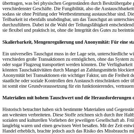
übertragen, was bei physischen Gegenständen durch Besitzübergabe ge
verschiedenster Geschäfte. Die Fungibilität, also die Austauschbarke
sodass sie ohne Prüfung oder Wertbestimmung austauschbar sind. Dies
Teilbarkeit ist ebenfalls unabdingbar, um das Tauschgut an unterschi
durchzuführen. Dabei ist die Wahl der Teilungsfähigkeit entscheidend, 
sie flexibel und praktisch ist, ohne die Integrität des Gutes zu beeinträ
Skalierbarkeit, Mengenregulierung und Anonymität: Für eine s
Ein universelles Tauschgut muss in der Lage sein, unterschiedliche wir
verschieden große Transaktionen zu ermöglichen, ohne das System zu d
oder sogar Flugzeug transportiert werden könnten. Die Verfügbarkeit i
könnten Tauschaktivitäten durch Mangel an Zahlungsmitteln blockier
Anonymität bei Transaktionen ein wichtiger Faktor, um die Freiheit 
staatliche oder soziale Kontrollen den Austausch einschränken oder 
ist somit eine Grundvoraussetzung für ein funktionierendes, vertrau
Materialien mit hohem Tauschwert und die Herausforderungen
Historisch betrachtet haben sich bestimmte Materialien und Gegenstä
am weitesten verbreiteten. Diese Stoffe zeichnen sich durch ihre Hal
sozialen und kulturellen Vorlieben der jeweiligen Gesellschaft ab. 
langlebig waren und einen gewissen Wert besaßen. Mit der Zeit entw
Handel erheblich, brachte jedoch auch das Risiko des Missbrauchs mi