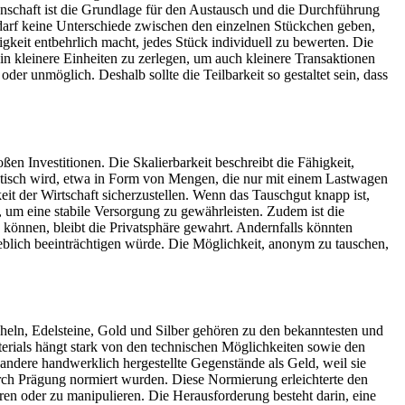
enschaft ist die Grundlage für den Austausch und die Durchführung
s darf keine Unterschiede zwischen den einzelnen Stückchen geben,
keit entbehrlich macht, jedes Stück individuell zu bewerten. Die
in kleinere Einheiten zu zerlegen, um auch kleinere Transaktionen
der unmöglich. Deshalb sollte die Teilbarkeit so gestaltet sein, dass
ßen Investitionen. Die Skalierbarkeit beschreibt die Fähigkeit,
raktisch wird, etwa in Form von Mengen, die nur mit einem Lastwagen
eit der Wirtschaft sicherzustellen. Wenn das Tauschgut knapp ist,
um eine stabile Versorgung zu gewährleisten. Zudem ist die
können, bleibt die Privatsphäre gewahrt. Andernfalls könnten
eblich beeinträchtigen würde. Die Möglichkeit, anonym zu tauschen,
heln, Edelsteine, Gold und Silber gehören zu den bekanntesten und
terials hängt stark von den technischen Möglichkeiten sowie den
andere handwerklich hergestellte Gegenstände als Geld, weil sie
rch Prägung normiert wurden. Diese Normierung erleichterte den
ren oder zu manipulieren. Die Herausforderung besteht darin, eine