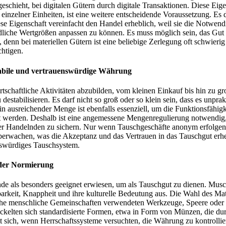
schieht, bei digitalen Gütern durch digitale Transaktionen. Diese Eig
it einzelner Einheiten, ist eine weitere entscheidende Voraussetzung. E
e Eigenschaft vereinfacht den Handel erheblich, weil sie die Notwendig
edliche Wertgrößen anpassen zu können. Es muss möglich sein, das Gut 
denn bei materiellen Gütern ist eine beliebige Zerlegung oft schwierig o
chtigen.
tabile und vertrauenswürdige Währung
tschaftliche Aktivitäten abzubilden, vom kleinen Einkauf bis hin zu gro
estabilisieren. Es darf nicht so groß oder so klein sein, dass es unp
n ausreichender Menge ist ebenfalls essenziell, um die Funktionsfähigk
t werden. Deshalb ist eine angemessene Mengenregulierung notwendig, 
der Handelnden zu sichern. Nur wenn Tauschgeschäfte anonym erfolgen 
überwachen, was die Akzeptanz und das Vertrauen in das Tauschgut erh
enswürdiges Tauschsystem.
 der Normierung
nde als besonders geeignet erwiesen, um als Tauschgut zu dienen. Musc
tbarkeit, Knappheit und ihre kulturelle Bedeutung aus. Die Wahl des Ma
Frühe menschliche Gemeinschaften verwendeten Werkzeuge, Speere oder 
ickelten sich standardisierte Formen, etwa in Form von Münzen, die du
t sich, wenn Herrschaftssysteme versuchten, die Währung zu kontrollie