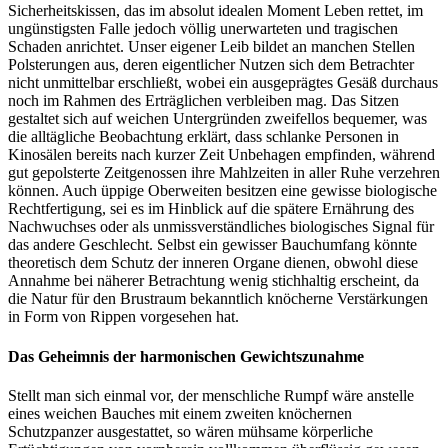
Sicherheitskissen, das im absolut idealen Moment Leben rettet, im
ungünstigsten Falle jedoch völlig unerwarteten und tragischen
Schaden anrichtet. Unser eigener Leib bildet an manchen Stellen
Polsterungen aus, deren eigentlicher Nutzen sich dem Betrachter
nicht unmittelbar erschließt, wobei ein ausgeprägtes Gesäß durchaus
noch im Rahmen des Erträglichen verbleiben mag. Das Sitzen
gestaltet sich auf weichen Untergründen zweifellos bequemer, was
die alltägliche Beobachtung erklärt, dass schlanke Personen in
Kinosälen bereits nach kurzer Zeit Unbehagen empfinden, während
gut gepolsterte Zeitgenossen ihre Mahlzeiten in aller Ruhe verzehren
können. Auch üppige Oberweiten besitzen eine gewisse biologische
Rechtfertigung, sei es im Hinblick auf die spätere Ernährung des
Nachwuchses oder als unmissverständliches biologisches Signal für
das andere Geschlecht. Selbst ein gewisser Bauchumfang könnte
theoretisch dem Schutz der inneren Organe dienen, obwohl diese
Annahme bei näherer Betrachtung wenig stichhaltig erscheint, da
die Natur für den Brustraum bekanntlich knöcherne Verstärkungen
in Form von Rippen vorgesehen hat.
Das Geheimnis der harmonischen Gewichtszunahme
Stellt man sich einmal vor, der menschliche Rumpf wäre anstelle
eines weichen Bauches mit einem zweiten knöchernen
Schutzpanzer ausgestattet, so wären mühsame körperliche