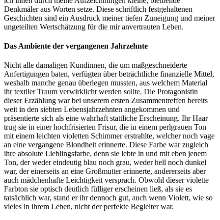
ich ihnen durch meine Aufzeichnungen kleine, bleibende
Denkmäler aus Worten setze. Diese schriftlich festgehaltenen
Geschichten sind ein Ausdruck meiner tiefen Zuneigung und meiner
ungeteilten Wertschätzung für die mir anvertrauten Leben.
Das Ambiente der vergangenen Jahrzehnte
Nicht alle damaligen Kundinnen, die um maßgeschneiderte
Anfertigungen baten, verfügten über beträchtliche finanzielle Mittel,
weshalb manche genau überlegen mussten, aus welchem Material
ihr textiler Traum verwirklicht werden sollte. Die Protagonistin
dieser Erzählung war bei unserem ersten Zusammentreffen bereits
weit in den siebten Lebensjahrzehnten angekommen und
präsentierte sich als eine wahrhaft stattliche Erscheinung. Ihr Haar
trug sie in einer hochfrisierten Frisur, die in einem perlgrauen Ton
mit einem leichten violetten Schimmer erstrahlte, welcher noch vage
an eine vergangene Blondheit erinnerte. Diese Farbe war zugleich
ihre absolute Lieblingsfarbe, denn sie lebte in und mit eben jenem
Ton, der weder eindeutig blau noch grau, weder hell noch dunkel
war, der einerseits an eine Großmutter erinnerte, andererseits aber
auch mädchenhafte Leichtigkeit versprach. Obwohl dieser violette
Farbton sie optisch deutlich fülliger erscheinen ließ, als sie es
tatsächlich war, stand er ihr dennoch gut, auch wenn Violett, wie so
vieles in ihrem Leben, nicht der perfekte Begleiter war.