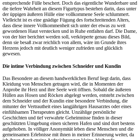
entsprechende Fülle beschert. Doch das eigentliche Wunderbare und
die tiefere Wahrheit an diesem Figurtypus bestehen darin, dass unter
der üppigen äußeren Hülle eine vollkommene Seele schlummert.
Vielleicht ist es eine gnädige Fügung des fortschreitenden Alters,
dass diese innere Vollkommenheit sich unter der etwas zu weit
gewordenen Haut verstecken und in Ruhe entfalten darf. Die Dame,
von der hier berichtet werden soll, verkörperte genau dieses Bild,
denn sie besaß zwar reichlich von allem, wäre im Grunde ihres
Herzens jedoch mit deutlich weniger zufrieden und glücklich
gewesen.
Die intime Verbindung zwischen Schneider und Kundin
Das Besondere an diesem handwerklichen Beruf liegt darin, dass
Kleidung von Menschen getragen wird, die in Momenten der
Anprobe ihr Herz und ihre Seele weit öffnen. Sobald die äußeren
Hüllen aus Hosen und Röcken abgelegt werden, entsteht zwischen
dem Schneider und der Kundin eine besondere Verbindung, die
mitunter der Vertrautheit eines langjährigen Hausarztes oder eines
einfühlsamen Therapeuten gleicht. Unzählige persönliche
Geschichten und tief verwahrte Geheimnisse finden in dieser
geschützten Umgebung einen sicheren Hafen und sind dort bestens
aufgehoben. In völliger Anonymität leben diese Menschen und die
gemeinsamen Erlebnisse mit ihnen in meiner Erinnerung weiter, da