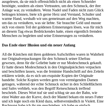
ausgelesen, da sie mich offensichtlich nicht als einen Schneider
benötigte, sondern als einen Vertrauten, um den Schmuck, der ihre
Anlage war, zu veräußern. Wenn Nadel und Faden nicht zum Glück
beitragen können, biete ich gerne Herz und Verstand, Schulter und
warme Hand, weshalb wir uns gemeinsam auf den Weg machten,
um das zu veräußern, was sie liebte. Sie brauchte Geld und musste
sich von einem Teil der goldenen Erinnerungen lösen, was für mich
an diesem Tag etwas Bedrückendes hatte, einen eigentlich fremden
Menschen zu begleiten und seine Erinnerungen zu veräußern.
Das Ende einer Illusion und ein neuer Anfang
All die Kästchen mit ihren goldenen Aufschriften waren in Wahrheit
nur Originalverpackungen für den Schmuck seiner Ehefrau
gewesen, denn für die Geliebte hatte er nur Modeschmuck gekauft.
Er hatte diesen Modeschmuck in den Originalpäckchen verpacken
und beschriften lassen, was die feminine Handschrift auf den Zetteln
erklären würde, da es sich um exquisite Kopien der Originale
handelte. Solche Kopien werden gern von vermögenden Damen
getragen, während der echte Schmuck sicher in den Schließfächern
und Safes verblieb, was den Begriff Reiseschmuck treffend
beschrieb. Dieses Wort traf sie und schlug sie aus der Bahn, wie
einst Walter aus der Kurve, doch der Mantel bekam ein neues Futter
und ich legte noch ein Kleid dazu, selbstverständlich in Violett. Eine
Rechnung habe ich ihr nie geschrieben, ich habe es einfach