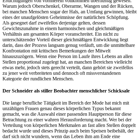
Ertüchtigungen von vornherein vollkommen überflüssig gewesen.
Warum jedoch Oberschenkel, Oberarme, Wangen und der Rücken,
bei manchen Menschen sogar der Hals, an Umfang gewinnen, bleibt
eines der unaufgelösten Geheimnisse der natürlichen Schöpfung.
Als gesegnet darf zweifellos derjenige gelten, dessen
Gewichtszunahme in einem harmonischen und gleichmäßigen
Verhältnis am gesamten Körper voranschreitet. Ein nicht zu
unterschätzender Vorteil dieser gleichmäßigen Entwicklung liegt
darin, dass der Prozess langsam genug verläuft, um die unmittelbare
Konfrontation mit kritischen Bemerkungen der Mitwelt
hinauszuzögern. Wenn eine Person im Laufe ihres Lebens an allen
Stellen proportional zugelegt hat, an manchen Bereichen vielleicht
etwas mehr, jedoch stets gerecht verteilt, dann gehört sie zweifellos
zu jener weit verbreiteten und dennoch oft missverstandenen
Kategorie der rundlichen Menschen.
Der Schneider als stiller Beobachter menschlicher Schicksale
Die lange berufliche Tätigkeit im Bereich der Mode hat mich mit
unzähligen Frauen genau dieses körperlichen Typus bekannt
gemacht, was die Auswahl einer passenden Hauptperson für diese
Betrachtung zu einer wahren Herausforderung macht. Wer bei der
Verteilung von körperlichen Merkmalen an fast allen Stellen doppelt
bedacht wurde und dieses Prinzip auch beim Speisen beibehält, der
darf sich nicht wundern, wenn das Leben ihm am Ende eine