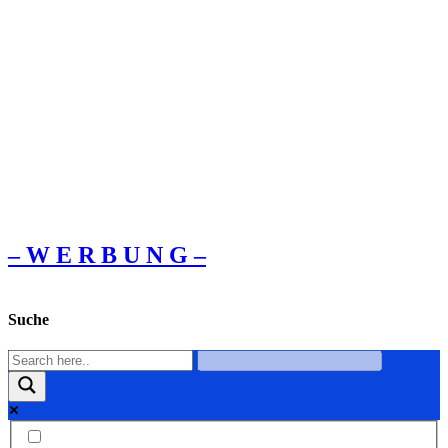
– W Ε R Β U Ν G –
Suche