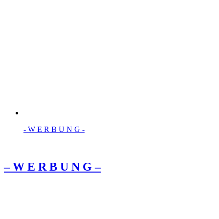
- W Ε R Β U Ν G -
– W Ε R Β U Ν G –