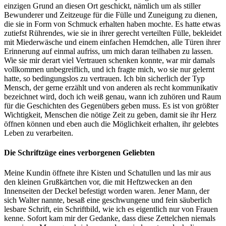
einzigen Grund an diesen Ort geschickt, nämlich um als stiller
Bewunderer und Zeitzeuge für die Fülle und Zuneigung zu dienen,
die sie in Form von Schmuck erhalten haben mochte. Es hatte etwas
zutiefst Rührendes, wie sie in ihrer gerecht verteilten Fülle, bekleidet
mit Miederwäsche und einem einfachen Hemdchen, alle Türen ihrer
Erinnerung auf einmal aufriss, um mich daran teilhaben zu lassen.
Wie sie mir derart viel Vertrauen schenken konnte, war mir damals
vollkommen unbegreiflich, und ich fragte mich, wo sie nur gelernt
hatte, so bedingungslos zu vertrauen. Ich bin sicherlich der Typ
Mensch, der gerne erzählt und von anderen als recht kommunikativ
bezeichnet wird, doch ich weiß genau, wann ich zuhören und Raum
für die Geschichten des Gegenübers geben muss. Es ist von größter
Wichtigkeit, Menschen die nötige Zeit zu geben, damit sie ihr Herz
öffnen können und eben auch die Möglichkeit erhalten, ihr gelebtes
Leben zu verarbeiten.
Die Schriftzüge eines verborgenen Geliebten
Meine Kundin öffnete ihre Kisten und Schatullen und las mir aus
den kleinen Grußkärtchen vor, die mit Heftzwecken an den
Innenseiten der Deckel befestigt worden waren. Jener Mann, der
sich Walter nannte, besaß eine geschwungene und fein säuberlich
lesbare Schrift, ein Schriftbild, wie ich es eigentlich nur von Frauen
kenne. Sofort kam mir der Gedanke, dass diese Zettelchen niemals