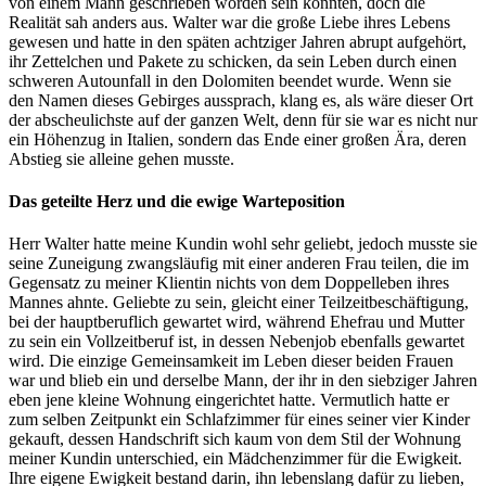
von einem Mann geschrieben worden sein konnten, doch die
Realität sah anders aus. Walter war die große Liebe ihres Lebens
gewesen und hatte in den späten achtziger Jahren abrupt aufgehört,
ihr Zettelchen und Pakete zu schicken, da sein Leben durch einen
schweren Autounfall in den Dolomiten beendet wurde. Wenn sie
den Namen dieses Gebirges aussprach, klang es, als wäre dieser Ort
der abscheulichste auf der ganzen Welt, denn für sie war es nicht nur
ein Höhenzug in Italien, sondern das Ende einer großen Ära, deren
Abstieg sie alleine gehen musste.
Das geteilte Herz und die ewige Warteposition
Herr Walter hatte meine Kundin wohl sehr geliebt, jedoch musste sie
seine Zuneigung zwangsläufig mit einer anderen Frau teilen, die im
Gegensatz zu meiner Klientin nichts von dem Doppelleben ihres
Mannes ahnte. Geliebte zu sein, gleicht einer Teilzeitbeschäftigung,
bei der hauptberuflich gewartet wird, während Ehefrau und Mutter
zu sein ein Vollzeitberuf ist, in dessen Nebenjob ebenfalls gewartet
wird. Die einzige Gemeinsamkeit im Leben dieser beiden Frauen
war und blieb ein und derselbe Mann, der ihr in den siebziger Jahren
eben jene kleine Wohnung eingerichtet hatte. Vermutlich hatte er
zum selben Zeitpunkt ein Schlafzimmer für eines seiner vier Kinder
gekauft, dessen Handschrift sich kaum von dem Stil der Wohnung
meiner Kundin unterschied, ein Mädchenzimmer für die Ewigkeit.
Ihre eigene Ewigkeit bestand darin, ihn lebenslang dafür zu lieben,