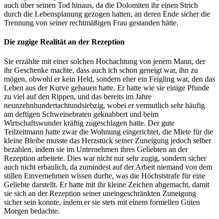
auch über seinen Tod hinaus, da die Dolomiten ihr einen Strich
durch die Lebensplanung gezogen hatten, an deren Ende sicher die
Trennung von seiner rechtmäßigen Frau gestanden hätte.
Die zugige Realität an der Rezeption
Sie erzählte mit einer solchen Hochachtung von jenem Mann, der
ihr Geschenke machte, dass auch ich schon geneigt war, ihn zu
mögen, obwohl er kein Held, sondern eher ein Feigling war, den das
Leben aus der Kurve gehauen hatte. Er hatte wie sie einige Pfunde
zu viel auf den Rippen, und das bereits im Jahre
neunzehnhundertachtundsiebzig, wobei er vermutlich sehr häufig
am deftigen Schweinebraten geknabbert und beim
Wirtschaftswunder kräftig zugeschlagen hatte. Der gute
Teilzeitmann hatte zwar die Wohnung eingerichtet, die Miete für die
kleine Bleibe musste das Herzstück seiner Zuneigung jedoch selber
bezahlen, indem sie im Unternehmen ihres Geliebten an der
Rezeption arbeitete. Dies war nicht nur sehr zugig, sondern sicher
auch nicht erbaulich, da zumindest auf der Arbeit niemand von dem
stillen Einvernehmen wissen durfte, was die Höchststrafe für eine
Geliebte darstellt. Er hatte mit ihr kleine Zeichen abgemacht, damit
sie sich an der Rezeption seiner uneingeschränkten Zuneigung
sicher sein konnte, indem er sie stets mit einem formellen Guten
Morgen bedachte.