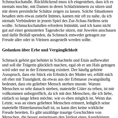
Schmuckschatulle. Rückblickend muss ich eingestehen, dass ich es
niemals mochte, mit Damen in deren Schlafzimmern zu sitzen und
mir deren persönliche Schätze zeigen zu lassen. Solche Situationen
besaßen stets etwas zutiefst Intimes, kamen mir oft zu nahe, da ich
niemals Verbündeter in jenem Spiel des Zur-Schau-Stellens sein
wollte. Schmuckschatullen erfordern Intimität, und ich kann nicht
gut auf einer gemusterten Tagesdecke sitzen, mir Juwelen anschauen
und dafür Beifall spenden, da Schmuck entweder getragen zur
Freude aller oder in Vitrinen ausgestellt werden sollte.
Gedanken über Erbe und Vergänglichkeit
Schmuck gehört gut behütet in Schachteln und Etuis aufbewahrt
und soll die Trägerin glücklich machen, egal ob er am Hals getragen
wird oder nur in der Erinnerung existiert. Der häufig gehörte
Ausspruch, dass ein Stück ein Erbstück der Mutter sei, erfüllt mich
oft eher mit Traurigkeit, da etwas aus der Erbmasse zwangsläufig
bedeutet, dass ein geliebter Mensch sterben musste. Warum
Menschen so sehr danach streben, materielle Güter zu erben, ist mir
vollkommen unbegreiflich, da ich mit den Menschen, die ich liebe,
einfach so lange leben möchte, wie es eben möglich ist. Wenn das
Letzte, was an einen geliebten Menschen erinnert, lediglich seine
materielle Hinterlassenschaft ist, so kann dies keine wirkliche
Freude bereiten. Es gibt unzählige traurige Geschichten von
Menschen, die besser gemeinsam den Verlust eines Angehörigen