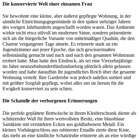
Die konservierte Welt einer einsamen Frau
Sie bewohnte eine kleine, aber äußerst gepflegte Wohnung, in der
sämtliche Einrichtungsgegenstände in den späten siebziger Jahren
des vorigen Jahrhunderts angeschafft worden waren. Das Ambiente
wirkte nicht etwa stilvoll im modernen Sinne, sondern präsentierte
sich als die bürgerliche Variante von mittelmäßiger Qualität, die den
Charme vergangener Tage atmete. Es erinnerte stark an ein
Jugendzimmer aus jener Epoche, das sich gewissermaßen
selbstständig gemacht und nach und nach den gesamten Wohnraum
erobert hatte. Man hatte den Eindruck, als sei eine Vierzehnjährige
im Jahre neunzehnhundertfünfundsiebzig plötzlich allein gelassen
worden und habe daraufhin ihr jugendliches Reich über die gesamte
Wohnung verteilt. Ihre Garderobe war jedoch tadellos sortiert und
mit größter Sorgfalt gepflegt, wobei alles um sie herum für die
Ewigkeit konserviert zu sein schien.
Die Schatulle der verborgenen Erinnerungen
Die perfekt geplättete Bettwäsche in ihrem Kleiderschrank diente als
schützender Wall für ihren wertvollsten Besitz, eine blassblaue
Samtkiste mit verstärkten Ecken aus goldfarbenem Metall. Ein
kleines Vorhängeschloss aus rubinroter Emaille zierte diese Kiste,
das mehr an eine kindliche Schatztruhe erinnerte als an eine würdige