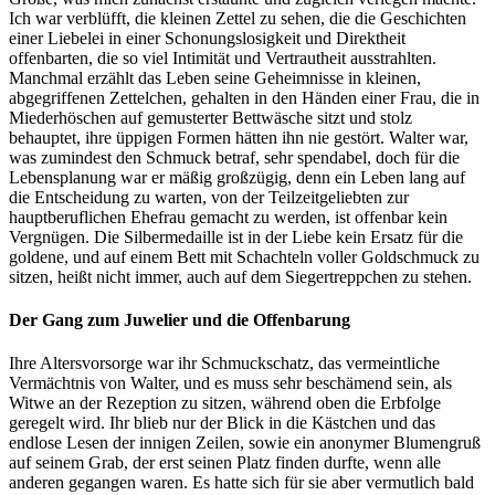
Ich war verblüfft, die kleinen Zettel zu sehen, die die Geschichten
einer Liebelei in einer Schonungslosigkeit und Direktheit
offenbarten, die so viel Intimität und Vertrautheit ausstrahlten.
Manchmal erzählt das Leben seine Geheimnisse in kleinen,
abgegriffenen Zettelchen, gehalten in den Händen einer Frau, die in
Miederhöschen auf gemusterter Bettwäsche sitzt und stolz
behauptet, ihre üppigen Formen hätten ihn nie gestört. Walter war,
was zumindest den Schmuck betraf, sehr spendabel, doch für die
Lebensplanung war er mäßig großzügig, denn ein Leben lang auf
die Entscheidung zu warten, von der Teilzeitgeliebten zur
hauptberuflichen Ehefrau gemacht zu werden, ist offenbar kein
Vergnügen. Die Silbermedaille ist in der Liebe kein Ersatz für die
goldene, und auf einem Bett mit Schachteln voller Goldschmuck zu
sitzen, heißt nicht immer, auch auf dem Siegertreppchen zu stehen.
Der Gang zum Juwelier und die Offenbarung
Ihre Altersvorsorge war ihr Schmuckschatz, das vermeintliche
Vermächtnis von Walter, und es muss sehr beschämend sein, als
Witwe an der Rezeption zu sitzen, während oben die Erbfolge
geregelt wird. Ihr blieb nur der Blick in die Kästchen und das
endlose Lesen der innigen Zeilen, sowie ein anonymer Blumengruß
auf seinem Grab, der erst seinen Platz finden durfte, wenn alle
anderen gegangen waren. Es hatte sich für sie aber vermutlich bald