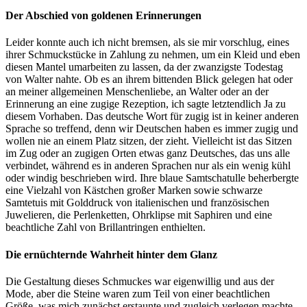
Der Abschied von goldenen Erinnerungen
Leider konnte auch ich nicht bremsen, als sie mir vorschlug, eines
ihrer Schmuckstücke in Zahlung zu nehmen, um ein Kleid und eben
diesen Mantel umarbeiten zu lassen, da der zwanzigste Todestag
von Walter nahte. Ob es an ihrem bittenden Blick gelegen hat oder
an meiner allgemeinen Menschenliebe, an Walter oder an der
Erinnerung an eine zugige Rezeption, ich sagte letztendlich Ja zu
diesem Vorhaben. Das deutsche Wort für zugig ist in keiner anderen
Sprache so treffend, denn wir Deutschen haben es immer zugig und
wollen nie an einem Platz sitzen, der zieht. Vielleicht ist das Sitzen
im Zug oder an zugigen Orten etwas ganz Deutsches, das uns alle
verbindet, während es in anderen Sprachen nur als ein wenig kühl
oder windig beschrieben wird. Ihre blaue Samtschatulle beherbergte
eine Vielzahl von Kästchen großer Marken sowie schwarze
Samtetuis mit Golddruck von italienischen und französischen
Juwelieren, die Perlenketten, Ohrklipse mit Saphiren und eine
beachtliche Zahl von Brillantringen enthielten.
Die ernüchternde Wahrheit hinter dem Glanz
Die Gestaltung dieses Schmuckes war eigenwillig und aus der
Mode, aber die Steine waren zum Teil von einer beachtlichen
Größe, was mich zunächst erstaunte und zugleich verlegen machte.