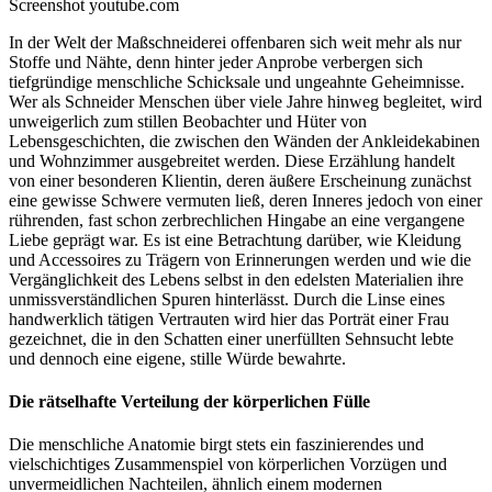
Screenshot youtube.com
In der Welt der Maßschneiderei offenbaren sich weit mehr als nur
Stoffe und Nähte, denn hinter jeder Anprobe verbergen sich
tiefgründige menschliche Schicksale und ungeahnte Geheimnisse.
Wer als Schneider Menschen über viele Jahre hinweg begleitet, wird
unweigerlich zum stillen Beobachter und Hüter von
Lebensgeschichten, die zwischen den Wänden der Ankleidekabinen
und Wohnzimmer ausgebreitet werden. Diese Erzählung handelt
von einer besonderen Klientin, deren äußere Erscheinung zunächst
eine gewisse Schwere vermuten ließ, deren Inneres jedoch von einer
rührenden, fast schon zerbrechlichen Hingabe an eine vergangene
Liebe geprägt war. Es ist eine Betrachtung darüber, wie Kleidung
und Accessoires zu Trägern von Erinnerungen werden und wie die
Vergänglichkeit des Lebens selbst in den edelsten Materialien ihre
unmissverständlichen Spuren hinterlässt. Durch die Linse eines
handwerklich tätigen Vertrauten wird hier das Porträt einer Frau
gezeichnet, die in den Schatten einer unerfüllten Sehnsucht lebte
und dennoch eine eigene, stille Würde bewahrte.
Die rätselhafte Verteilung der körperlichen Fülle
Die menschliche Anatomie birgt stets ein faszinierendes und
vielschichtiges Zusammenspiel von körperlichen Vorzügen und
unvermeidlichen Nachteilen, ähnlich einem modernen