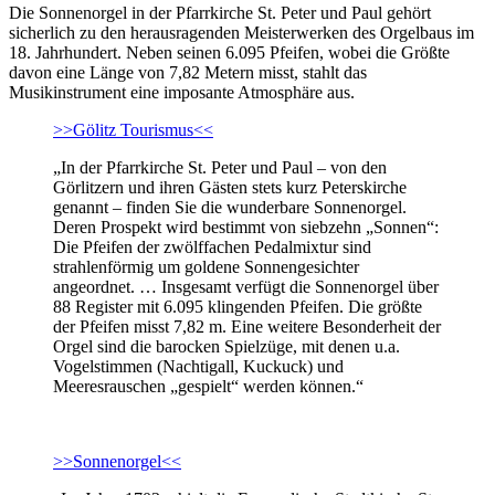
Die Sonnenorgel in der Pfarrkirche St. Peter und Paul gehört
sicherlich zu den herausragenden Meisterwerken des Orgelbaus im
18. Jahrhundert. Neben seinen 6.095 Pfeifen, wobei die Größte
davon eine Länge von 7,82 Metern misst, stahlt das
Musikinstrument eine imposante Atmosphäre aus.
>>Gölitz Tourismus<<
„In der Pfarrkirche St. Peter und Paul – von den
Görlitzern und ihren Gästen stets kurz Peterskirche
genannt – finden Sie die wunderbare Sonnenorgel.
Deren Prospekt wird bestimmt von siebzehn „Sonnen“:
Die Pfeifen der zwölffachen Pedalmixtur sind
strahlenförmig um goldene Sonnengesichter
angeordnet. … Insgesamt verfügt die Sonnenorgel über
88 Register mit 6.095 klingenden Pfeifen. Die größte
der Pfeifen misst 7,82 m. Eine weitere Besonderheit der
Orgel sind die barocken Spielzüge, mit denen u.a.
Vogelstimmen (Nachtigall, Kuckuck) und
Meeresrauschen „gespielt“ werden können.“
>>Sonnenorgel<<