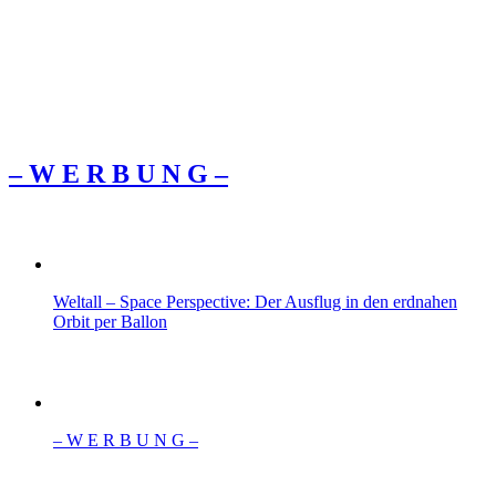
– W Ε R Β U Ν G –
Weltall – Space Perspective: Der Ausflug in den erdnahen
Orbit per Ballon
– W Ε R Β U Ν G –