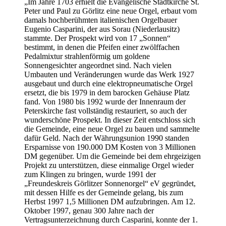
„Im Jahre 1703 erhielt die Evangelische Stadtkirche St.
Peter und Paul zu Görlitz eine neue Orgel, erbaut vom
damals hochberühmten italienischen Orgelbauer
Eugenio Casparini, der aus Sorau (Niederlausitz)
stammte. Der Prospekt wird von 17 „Sonnen“
bestimmt, in denen die Pfeifen einer zwölffachen
Pedalmixtur strahlenförmig um goldene
Sonnengesichter angeordnet sind. Nach vielen
Umbauten und Veränderungen wurde das Werk 1927
ausgebaut und durch eine elektropneumatische Orgel
ersetzt, die bis 1979 in dem barocken Gehäuse Platz
fand. Von 1980 bis 1992 wurde der Innenraum der
Peterskirche fast vollständig restauriert, so auch der
wunderschöne Prospekt. In dieser Zeit entschloss sich
die Gemeinde, eine neue Orgel zu bauen und sammelte
dafür Geld. Nach der Währungsunion 1990 standen
Ersparnisse von 190.000 DM Kosten von 3 Millionen
DM gegenüber. Um die Gemeinde bei dem ehrgeizigen
Projekt zu unterstützen, diese einmalige Orgel wieder
zum Klingen zu bringen, wurde 1991 der
„Freundeskreis Görlitzer Sonnenorgel“ eV gegründet,
mit dessen Hilfe es der Gemeinde gelang, bis zum
Herbst 1997 1,5 Millionen DM aufzubringen. Am 12.
Oktober 1997, genau 300 Jahre nach der
Vertragsunterzeichnung durch Casparini, konnte der 1.