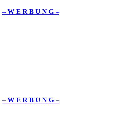
– W Ε R Β U Ν G –
– W Ε R Β U Ν G –