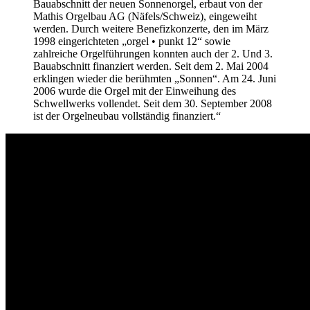
Bauabschnitt der neuen Sonnenorgel, erbaut von der
Mathis Orgelbau AG (Näfels/Schweiz), eingeweiht
werden. Durch weitere Benefizkonzerte, den im März
1998 eingerichteten „orgel • punkt 12“ sowie
zahlreiche Orgelführungen konnten auch der 2. Und 3.
Bauabschnitt finanziert werden. Seit dem 2. Mai 2004
erklingen wieder die berühmten „Sonnen“. Am 24. Juni
2006 wurde die Orgel mit der Einweihung des
Schwellwerks vollendet. Seit dem 30. September 2008
ist der Orgelneubau vollständig finanziert.“