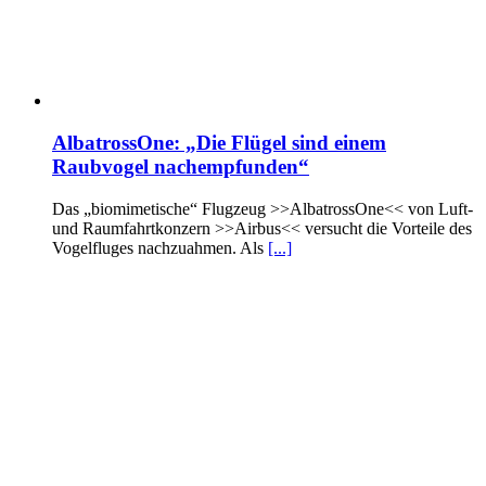
AlbatrossOne: „Die Flügel sind einem
Raubvogel nachempfunden“
Das „biomimetische“ Flugzeug >>AlbatrossOne<< von Luft-
und Raumfahrtkonzern >>Airbus<< versucht die Vorteile des
Vogelfluges nachzuahmen. Als
[...]