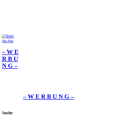
– W Ε
R Β U
Ν G –
– W Ε R Β U Ν G –
Suche