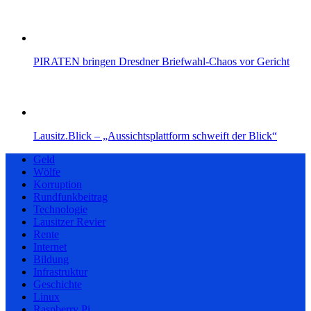
PIRATEN bringen Dresdner Briefwahl-Chaos vor Gericht
Lausitz.Blick – „Aussichtsplattform schweift der Blick“
Geld
Wölfe
Korruption
Rundfunkbeitrag
Technologie
Lausitzer Revier
Rente
Internet
Bildung
Infrastruktur
Geschichte
Linux
Raspberry Pi