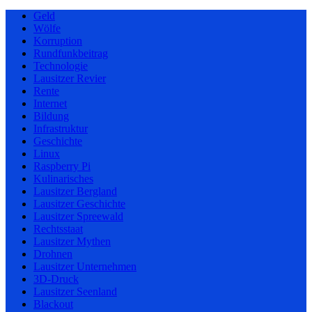
Geld
Wölfe
Korruption
Rundfunkbeitrag
Technologie
Lausitzer Revier
Rente
Internet
Bildung
Infrastruktur
Geschichte
Linux
Raspberry Pi
Kulinarisches
Lausitzer Bergland
Lausitzer Geschichte
Lausitzer Spreewald
Rechtsstaat
Lausitzer Mythen
Drohnen
Lausitzer Unternehmen
3D-Druck
Lausitzer Seenland
Blackout