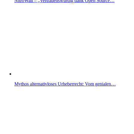
NitroWall – „Vertrauenswürdig dank Open Source…
Mythos alternativloses Urheberrecht: Vom genialen…