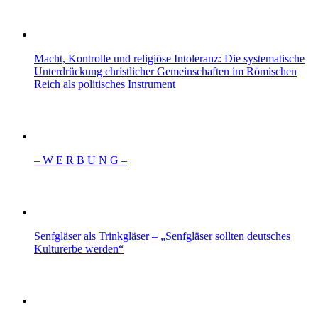
Macht, Kontrolle und religiöse Intoleranz: Die systematische
Unterdrückung christlicher Gemeinschaften im Römischen
Reich als politisches Instrument
– W Ε R Β U Ν G –
Senfgläser als Trinkgläser – „Senfgläser sollten deutsches
Kulturerbe werden“