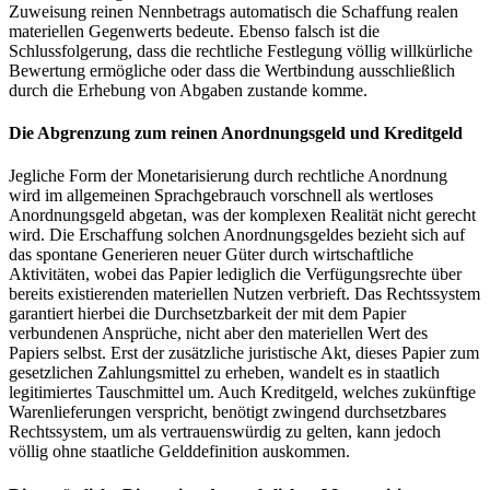
Zuweisung reinen Nennbetrags automatisch die Schaffung realen
materiellen Gegenwerts bedeute. Ebenso falsch ist die
Schlussfolgerung, dass die rechtliche Festlegung völlig willkürliche
Bewertung ermögliche oder dass die Wertbindung ausschließlich
durch die Erhebung von Abgaben zustande komme.
Die Abgrenzung zum reinen Anordnungsgeld und Kreditgeld
Jegliche Form der Monetarisierung durch rechtliche Anordnung
wird im allgemeinen Sprachgebrauch vorschnell als wertloses
Anordnungsgeld abgetan, was der komplexen Realität nicht gerecht
wird. Die Erschaffung solchen Anordnungsgeldes bezieht sich auf
das spontane Generieren neuer Güter durch wirtschaftliche
Aktivitäten, wobei das Papier lediglich die Verfügungsrechte über
bereits existierenden materiellen Nutzen verbrieft. Das Rechtssystem
garantiert hierbei die Durchsetzbarkeit der mit dem Papier
verbundenen Ansprüche, nicht aber den materiellen Wert des
Papiers selbst. Erst der zusätzliche juristische Akt, dieses Papier zum
gesetzlichen Zahlungsmittel zu erheben, wandelt es in staatlich
legitimiertes Tauschmittel um. Auch Kreditgeld, welches zukünftige
Warenlieferungen verspricht, benötigt zwingend durchsetzbares
Rechtssystem, um als vertrauenswürdig zu gelten, kann jedoch
völlig ohne staatliche Gelddefinition auskommen.