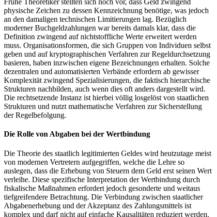
Frühe Theoretiker stellten sich noch vor, dass Geld zwingend
physische Zeichen zu dessen Kennzeichnung benötige, was jedoch
an den damaligen technischen Limitierungen lag. Bezüglich
moderner Buchgeldzahlungen war bereits damals klar, dass die
Definition zwingend auf nichtstoffliche Werte erweitert werden
muss. Organisationsformen, die sich Gruppen von Individuen selbst
geben und auf kryptographischen Verfahren zur Regeldurchsetzung
basieren, haben inzwischen eigene Bezeichnungen erhalten. Solche
dezentralen und automatisierten Verbände erfordern ab gewisser
Komplexität zwingend Spezialisierungen, die faktisch hierarchische
Strukturen nachbilden, auch wenn dies oft anders dargestellt wird.
Die rechtsetzende Instanz ist hierbei völlig losgelöst von staatlichen
Strukturen und nutzt mathematische Verfahren zur Sicherstellung
der Regelbefolgung.
Die Rolle von Abgaben bei der Wertbindung
Die Theorie des staatlich legitimierten Geldes wird heutzutage meist
von modernen Vertretern aufgegriffen, welche die Lehre so
auslegen, dass die Erhebung von Steuern dem Geld erst seinen Wert
verleihe. Diese spezifische Interpretation der Wertbindung durch
fiskalische Maßnahmen erfordert jedoch gesonderte und weitaus
tiefgreifendere Betrachtung. Die Verbindung zwischen staatlicher
Abgabenerhebung und der Akzeptanz des Zahlungsmittels ist
komplex und darf nicht auf einfache Kausalitäten reduziert werden.