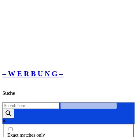
– W Ε R Β U Ν G –
Suche
Exact matches only