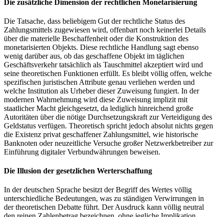
Die zusätzliche Dimension der rechtlichen Monetarisierung
Die Tatsache, dass beliebigem Gut der rechtliche Status des
Zahlungsmittels zugewiesen wird, offenbart noch keinerlei Details
über die materielle Beschaffenheit oder die Konstruktion des
monetarisierten Objekts. Diese rechtliche Handlung sagt ebenso
wenig darüber aus, ob das geschaffene Objekt im täglichen
Geschäftsverkehr tatsächlich als Tauschmittel akzeptiert wird und
seine theoretischen Funktionen erfüllt. Es bleibt völlig offen, welche
spezifischen juristischen Attribute genau verliehen werden und
welche Institution als Urheber dieser Zuweisung fungiert. In der
modernen Wahrnehmung wird diese Zuweisung implizit mit
staatlicher Macht gleichgesetzt, da lediglich hinreichend große
Autoritäten über die nötige Durchsetzungskraft zur Verteidigung des
Geldstatus verfügen. Theoretisch spricht jedoch absolut nichts gegen
die Existenz privat geschaffener Zahlungsmittel, wie historische
Banknoten oder neuzeitliche Versuche großer Netzwerkbetreiber zur
Einführung digitaler Verbundwährungen beweisen.
Die Illusion der gesetzlichen Werterschaffung
In der deutschen Sprache besitzt der Begriff des Wertes völlig
unterschiedliche Bedeutungen, was zu ständigen Verwirrungen in
der theoretischen Debatte führt. Der Ausdruck kann völlig neutral
den reinen Zahlenbetrag bezeichnen, ohne jegliche Implikation