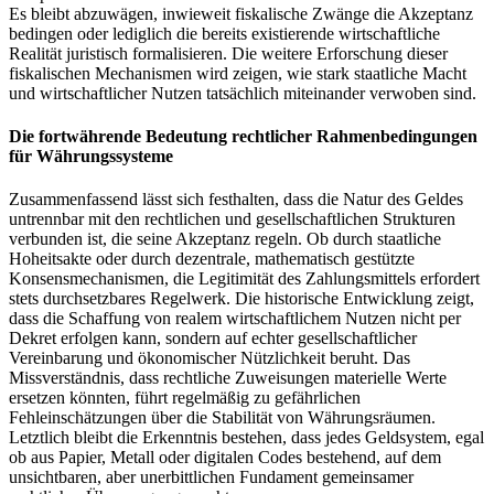
Es bleibt abzuwägen, inwieweit fiskalische Zwänge die Akzeptanz
bedingen oder lediglich die bereits existierende wirtschaftliche
Realität juristisch formalisieren. Die weitere Erforschung dieser
fiskalischen Mechanismen wird zeigen, wie stark staatliche Macht
und wirtschaftlicher Nutzen tatsächlich miteinander verwoben sind.
Die fortwährende Bedeutung rechtlicher Rahmenbedingungen
für Währungssysteme
Zusammenfassend lässt sich festhalten, dass die Natur des Geldes
untrennbar mit den rechtlichen und gesellschaftlichen Strukturen
verbunden ist, die seine Akzeptanz regeln. Ob durch staatliche
Hoheitsakte oder durch dezentrale, mathematisch gestützte
Konsensmechanismen, die Legitimität des Zahlungsmittels erfordert
stets durchsetzbares Regelwerk. Die historische Entwicklung zeigt,
dass die Schaffung von realem wirtschaftlichem Nutzen nicht per
Dekret erfolgen kann, sondern auf echter gesellschaftlicher
Vereinbarung und ökonomischer Nützlichkeit beruht. Das
Missverständnis, dass rechtliche Zuweisungen materielle Werte
ersetzen könnten, führt regelmäßig zu gefährlichen
Fehleinschätzungen über die Stabilität von Währungsräumen.
Letztlich bleibt die Erkenntnis bestehen, dass jedes Geldsystem, egal
ob aus Papier, Metall oder digitalen Codes bestehend, auf dem
unsichtbaren, aber unerbittlichen Fundament gemeinsamer