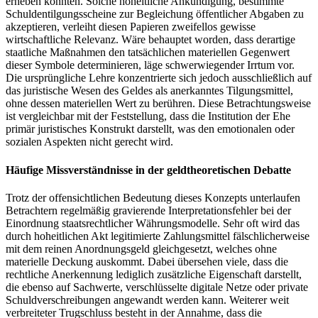
erheben könnten. Solche hoheitliche Ankündigung, bestimmte
Schuldentilgungsscheine zur Begleichung öffentlicher Abgaben zu
akzeptieren, verleiht diesen Papieren zweifellos gewisse
wirtschaftliche Relevanz. Wäre behauptet worden, dass derartige
staatliche Maßnahmen den tatsächlichen materiellen Gegenwert
dieser Symbole determinieren, läge schwerwiegender Irrtum vor.
Die ursprüngliche Lehre konzentrierte sich jedoch ausschließlich auf
das juristische Wesen des Geldes als anerkanntes Tilgungsmittel,
ohne dessen materiellen Wert zu berühren. Diese Betrachtungsweise
ist vergleichbar mit der Feststellung, dass die Institution der Ehe
primär juristisches Konstrukt darstellt, was den emotionalen oder
sozialen Aspekten nicht gerecht wird.
Häufige Missverständnisse in der geldtheoretischen Debatte
Trotz der offensichtlichen Bedeutung dieses Konzepts unterlaufen
Betrachtern regelmäßig gravierende Interpretationsfehler bei der
Einordnung staatsrechtlicher Währungsmodelle. Sehr oft wird das
durch hoheitlichen Akt legitimierte Zahlungsmittel fälschlicherweise
mit dem reinen Anordnungsgeld gleichgesetzt, welches ohne
materielle Deckung auskommt. Dabei übersehen viele, dass die
rechtliche Anerkennung lediglich zusätzliche Eigenschaft darstellt,
die ebenso auf Sachwerte, verschlüsselte digitale Netze oder private
Schuldverschreibungen angewandt werden kann. Weiterer weit
verbreiteter Trugschluss besteht in der Annahme, dass die