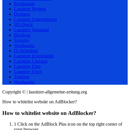
Rechtsstaat
Lausitzer Mythen
Drohnen
Lausitzer Unternehmen
3D-Druck
Lausitzer Seenland
Blackout
Soziales
Westlausitz
IT-Sicherheit
Lausitzer Kriminalität
Lausitzer Literatur
Lausitzer Film
Lausitzer Fisch
Traktion
Westlausitz
Copyright © | lausitzer-allgemeine-zeitung.org
How to whitelist website on AdBlocker?
How to whitelist website on AdBlocker?
1
Click on the AdBlock Plus icon on the top right corner of
your browser