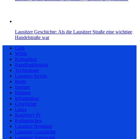
Lausitzer Geschichte: Als die Lausitzer Straße eine wichtige
Handelstraße war
Geld
Wölfe
Korruption
Rundfunkbeitrag
Technologie
Lausitzer Revier
Rente
Internet
Bildung
Infrastruktur
Geschichte
Linux
Raspberry Pi
Kulinarisches
Lausitzer Bergland
Lausitzer Geschichte
Lausitzer Spreewald