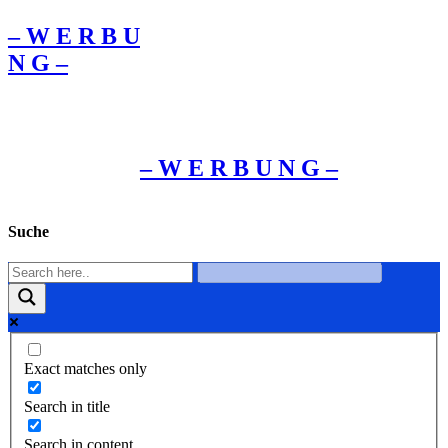
– W Ε R Β U
Ν G –
– W Ε R Β U Ν G –
Suche
Exact matches only
Search in title
Search in content