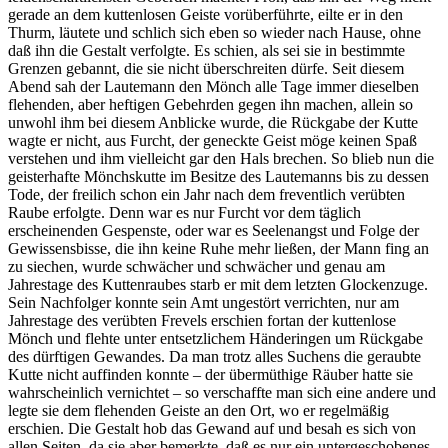
gerade an dem kuttenlosen Geiste vorüberführte, eilte er in den
Thurm, läutete und schlich sich eben so wieder nach Hause, ohne
daß ihn die Gestalt verfolgte. Es schien, als sei sie in bestimmte
Grenzen gebannt, die sie nicht überschreiten dürfe. Seit diesem
Abend sah der Lautemann den Mönch alle Tage immer dieselben
flehenden, aber heftigen Gebehrden gegen ihn machen, allein so
unwohl ihm bei diesem Anblicke wurde, die Rückgabe der Kutte
wagte er nicht, aus Furcht, der geneckte Geist möge keinen Spaß
verstehen und ihm vielleicht gar den Hals brechen. So blieb nun die
geisterhafte Mönchskutte im Besitze des Lautemanns bis zu dessen
Tode, der freilich schon ein Jahr nach dem freventlich verübten
Raube erfolgte. Denn war es nur Furcht vor dem täglich
erscheinenden Gespenste, oder war es Seelenangst und Folge der
Gewissensbisse, die ihn keine Ruhe mehr ließen, der Mann fing an
zu siechen, wurde schwächer und schwächer und genau am
Jahrestage des Kuttenraubes starb er mit dem letzten Glockenzuge.
Sein Nachfolger konnte sein Amt ungestört verrichten, nur am
Jahrestage des verübten Frevels erschien fortan der kuttenlose
Mönch und flehte unter entsetzlichem Händeringen um Rückgabe
des dürftigen Gewandes. Da man trotz alles Suchens die geraubte
Kutte nicht auffinden konnte – der übermüthige Räuber hatte sie
wahrscheinlich vernichtet – so verschaffte man sich eine andere und
legte sie dem flehenden Geiste an den Ort, wo er regelmäßig
erschien. Die Gestalt hob das Gewand auf und besah es sich von
allen Seiten, da sie aber bemerkte, daß es nur ein untergeschobenes