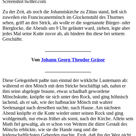
Screenshot twitter.com
Zu der Zeit, als noch die Johanniskirche zu Zittau stand, ließ sich
zuweilen ein Franciscanermönch im Glockenstuhl des Thurmes
sehen, griff an den Strick, als wolle er die sogenannte Bürger- oder
Bierglocke, die Abends um 9 Uhr geläutet ward, ziehen, legte aber
jedes Mal seine Kutte zuvor ab, als hindere ihn diese bei seinem
Geschäfte.
___________________
Von
Johann Georg Theodor Grässe
___________________
Diese Gelegenheit paßte nun einmal der wirkliche Lautemann ab:
während er den Mönch mit dem Stricke beschäftigt sah, nahm er
ihm seine abgelegte braune, etwas schadhaft gewordene
Mönchskutte, knöpfte sie sich unter den Rock, und ging höhnisch
lachend, als er sah, wie der halbnackte Mönch mit wahrer
Seelenangst nach derselben suchte, nach Hause. Am nächsten
Abend knöpfte er die Kutte wieder unter seinen Rock und ging
wohlgemuth, nur etwas früher als sonst, nach der Kirche. Allein sein
Muth fiel gewaltig, als er schon von Weitem die dürre Gestalt des
Mönchs erblickte, wie sie die Hande rang und die
leidenschaftlichsten Geberden machte. Froh, daß ihn der Weg nicht