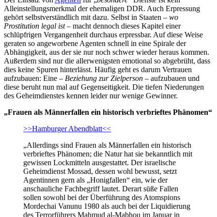
Alleinstellungsmerkmal der ehemaligen DDR. Auch Erpressung
gehört selbstverständlich mit dazu. Selbst in Staaten –
wo
Prostitution legal ist
– macht dennoch dieses Kapitel einer
schlüpfrigen Vergangenheit durchaus erpressbar. Auf diese Weise
geraten so angeworbene Agenten schnell in eine Spirale der
Abhängigkeit, aus der sie nur noch schwer wieder heraus kommen.
Außerdem sind nur die allerwenigsten emotional so abgebrüht, dass
dies keine Spuren hinterlässt. Häufig geht es darum Vertrauen
aufzubauen: Eine –
Beziehung zur Zielperson
– aufzubauen und
diese beruht nun mal auf Gegenseitigkeit. Die tiefen Niederungen
des Geheimdienstes kennen leider nur wenige Gewinner.
„Frauen als Männerfallen ein historisch verbrieftes Phänomen“
>>Hamburger Abendblatt<<
„Allerdings sind Frauen als Männerfallen ein historisch
verbrieftes Phänomen; die Natur hat sie bekanntlich mit
gewissen Lockmitteln ausgestattet. Der israelische
Geheimdienst Mossad, dessen wohl bewusst, setzt
Agentinnen gern als „Honigfallen“ ein, wie der
anschauliche Fachbegriff lautet. Derart süße Fallen
sollen sowohl bei der Überführung des Atomspions
Mordechai Vanunu 1980 als auch bei der Liquidierung
des Terrorführers Mahmud al-Mabhou im Januar in