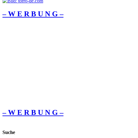
– W Ε R Β U Ν G –
– W Ε R Β U Ν G –
Suche