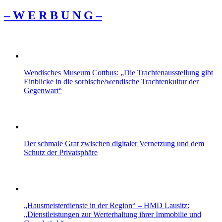
– W Ε R Β U Ν G –
Wendisches Museum Cottbus: „Die Trachtenausstellung gibt
Einblicke in die sorbische/wendische Trachtenkultur der
Gegenwart“
Der schmale Grat zwischen digitaler Vernetzung und dem
Schutz der Privatsphäre
„Hausmeisterdienste in der Region“ – HMD Lausitz:
„Dienstleistungen zur Werterhaltung ihrer Immobilie und