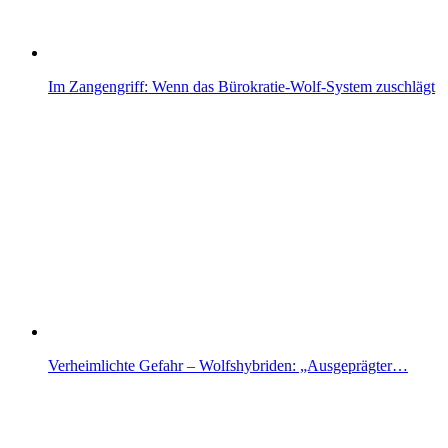
Im Zangengriff: Wenn das Bürokratie-Wolf-System zuschlägt
Verheimlichte Gefahr – Wolfshybriden: „Ausgeprägter…