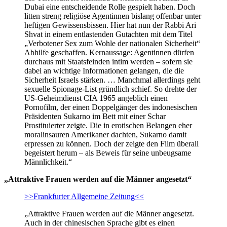
Dubai eine entscheidende Rolle gespielt haben. Doch
litten streng religiöse Agentinnen bislang offenbar unter
heftigen Gewissensbissen. Hier hat nun der Rabbi Ari
Shvat in einem entlastenden Gutachten mit dem Titel
„Verbotener Sex zum Wohle der nationalen Sicherheit“
Abhilfe geschaffen. Kernaussage: Agentinnen dürfen
durchaus mit Staatsfeinden intim werden – sofern sie
dabei an wichtige Informationen gelangen, die die
Sicherheit Israels stärken. … Manchmal allerdings geht
sexuelle Spionage-List gründlich schief. So drehte der
US-Geheimdienst CIA 1965 angeblich einen
Pornofilm, der einen Doppelgänger des indonesischen
Präsidenten Sukarno im Bett mit einer Schar
Prostituierter zeigte. Die in erotischen Belangen eher
moralinsauren Amerikaner dachten, Sukarno damit
erpressen zu können. Doch der zeigte den Film überall
begeistert herum – als Beweis für seine unbeugsame
Männlichkeit.“
„Attraktive Frauen werden auf die Männer angesetzt“
>>Frankfurter Allgemeine Zeitung<<
„Attraktive Frauen werden auf die Männer angesetzt.
Auch in der chinesischen Sprache gibt es einen