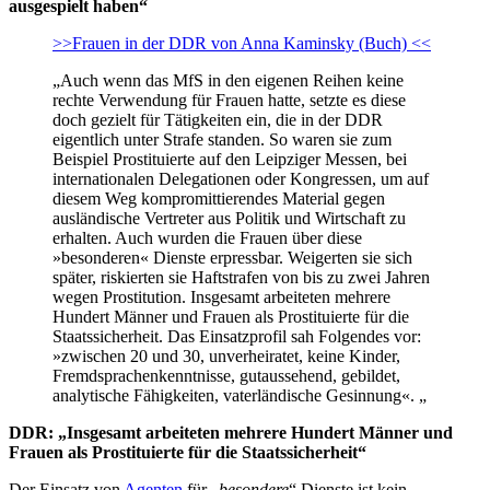
ausgespielt haben“
>>Frauen in der DDR von Anna Kaminsky (Buch) <<
„Auch wenn das MfS in den eigenen Reihen keine
rechte Verwendung für Frauen hatte, setzte es diese
doch gezielt für Tätigkeiten ein, die in der DDR
eigentlich unter Strafe standen. So waren sie zum
Beispiel Prostituierte auf den Leipziger Messen, bei
internationalen Delegationen oder Kongressen, um auf
diesem Weg kompromittierendes Material gegen
ausländische Vertreter aus Politik und Wirtschaft zu
erhalten. Auch wurden die Frauen über diese
»besonderen« Dienste erpressbar. Weigerten sie sich
später, riskierten sie Haftstrafen von bis zu zwei Jahren
wegen Prostitution. Insgesamt arbeiteten mehrere
Hundert Männer und Frauen als Prostituierte für die
Staatssicherheit. Das Einsatzprofil sah Folgendes vor:
»zwischen 20 und 30, unverheiratet, keine Kinder,
Fremdsprachenkenntnisse, gutaussehend, gebildet,
analytische Fähigkeiten, vaterländische Gesinnung«. „
DDR: „Insgesamt arbeiteten mehrere Hundert Männer und
Frauen als Prostituierte für die Staatssicherheit“
Der Einsatz von
Agenten
für „
besondere
“ Dienste ist kein