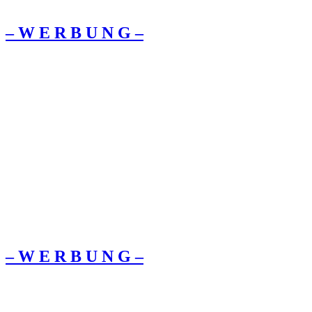
– W Ε R Β U Ν G –
– W Ε R Β U Ν G –