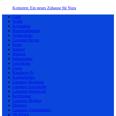
Komoren: Ein neues Zuhause für Nura
Geld
Wölfe
Korruption
Rundfunkbeitrag
Technologie
Lausitzer Revier
Rente
Internet
Bildung
Infrastruktur
Geschichte
Linux
Raspberry Pi
Kulinarisches
Lausitzer Bergland
Lausitzer Geschichte
Lausitzer Spreewald
Rechtsstaat
Lausitzer Mythen
Drohnen
Lausitzer Unternehmen
3D-Druck