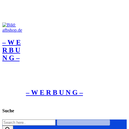
– W Ε
R Β U
Ν G –
– W Ε R Β U Ν G –
Suche