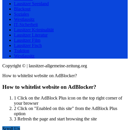
Lausitzer Seenland
Blackout
Soziales
Westlausitz
IT-Sicherheit
Lausitzer Kriminalität
Lausitzer Literatur
Lausitzer Film
Lausitzer Fisch
Traktion
Westlausitz
Copyright © | lausitzer-allgemeine-zeitung.org
How to whitelist website on AdBlocker?
How to whitelist website on AdBlocker?
1
Click on the AdBlock Plus icon on the top right corner of
your browser
2
Click on "Enabled on this site" from the AdBlock Plus
option
3
Refresh the page and start browsing the site
Scroll Up