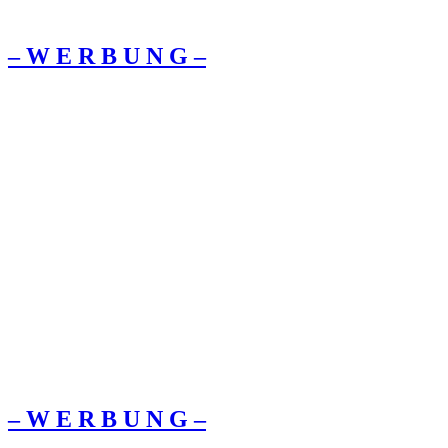
– W Ε R Β U Ν G –
– W Ε R Β U Ν G –