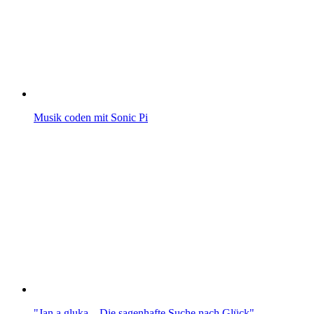
Musik coden mit Sonic Pi
"Jan a gluka – Die sagenhafte Suche nach Glück" -…