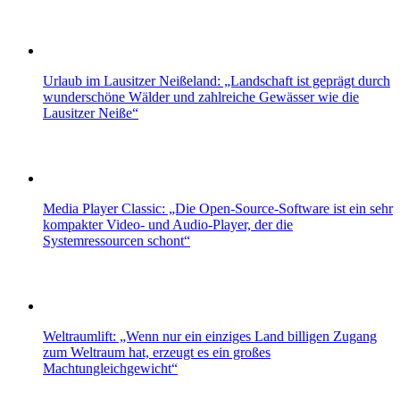
Urlaub im Lausitzer Neißeland: „Landschaft ist geprägt durch
wunderschöne Wälder und zahlreiche Gewässer wie die
Lausitzer Neiße“
Media Player Classic: „Die Open-Source-Software ist ein sehr
kompakter Video- und Audio-Player, der die
Systemressourcen schont“
Weltraumlift: „Wenn nur ein einziges Land billigen Zugang
zum Weltraum hat, erzeugt es ein großes
Machtungleichgewicht“