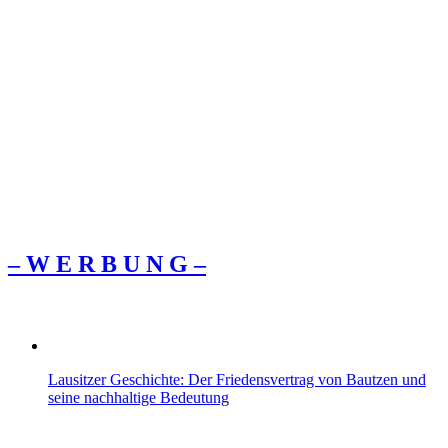
– W Ε R Β U Ν G –
Lausitzer Geschichte: Der Friedensvertrag von Bautzen und
seine nachhaltige Bedeutung