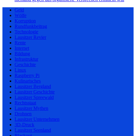
Geld
Wölfe
Korruption
Rundfunkbeitrag
Technologie
Lausitzer Revier
Rente
Internet
Bildung
Infrastruktur
Geschichte
Linux
Raspberry Pi
Kulinarisches
Lausitzer Bergland
Lausitzer Geschichte
Lausitzer Spreewald
Rechtsstaat
Lausitzer Mythen
Drohnen
Lausitzer Unternehmen
3D-Druck
Lausitzer Seenland
Blackout