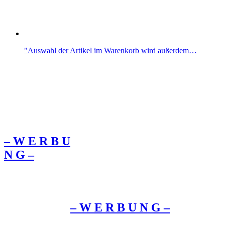
"Auswahl der Artikel im Warenkorb wird außerdem…
– W Ε R Β U
Ν G –
– W Ε R Β U Ν G –