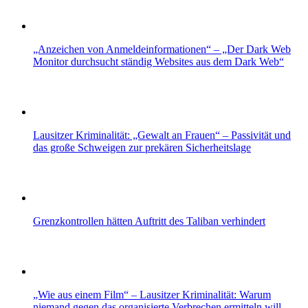
„Anzeichen von Anmeldeinformationen“ – „Der Dark Web
Monitor durchsucht ständig Websites aus dem Dark Web“
Lausitzer Kriminalität: „Gewalt an Frauen“ – Passivität und
das große Schweigen zur prekären Sicherheitslage
Grenzkontrollen hätten Auftritt des Taliban verhindert
„Wie aus einem Film“ – Lausitzer Kriminalität: Warum
niemand gegen das organisierte Verbrechen ermitteln will