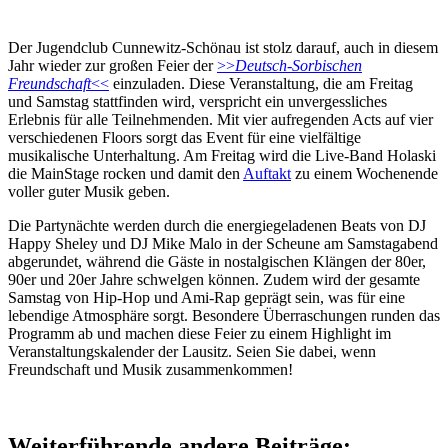
Der Jugendclub Cunnewitz-Schönau ist stolz darauf, auch in diesem
Jahr wieder zur großen Feier der
>>
Deutsch-Sorbischen
Freundschaft
<<
einzuladen. Diese Veranstaltung, die am Freitag
und Samstag stattfinden wird, verspricht ein unvergessliches
Erlebnis für alle Teilnehmenden. Mit vier aufregenden Acts auf vier
verschiedenen Floors sorgt das Event für eine vielfältige
musikalische Unterhaltung. Am Freitag wird die Live-Band Holaski
die MainStage rocken und damit den
Auftakt
zu einem Wochenende
voller guter Musik geben.
Die Partynächte werden durch die energiegeladenen Beats von DJ
Happy Sheley und DJ Mike Malo in der Scheune am Samstagabend
abgerundet, während die Gäste in nostalgischen Klängen der 80er,
90er und 20er Jahre schwelgen können. Zudem wird der gesamte
Samstag von Hip-Hop und Ami-Rap geprägt sein, was für eine
lebendige Atmosphäre sorgt. Besondere Überraschungen runden das
Programm ab und machen diese Feier zu einem Highlight im
Veranstaltungskalender der Lausitz. Seien Sie dabei, wenn
Freundschaft und Musik zusammenkommen!
Weiterführende andere Beiträge: