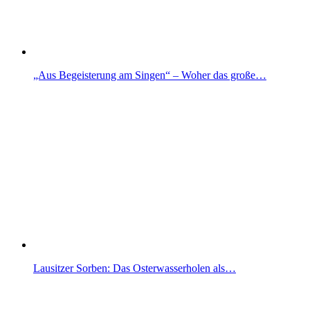
„Aus Begeisterung am Singen“ – Woher das große…
Lausitzer Sorben: Das Osterwasserholen als…