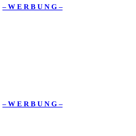
– W Ε R Β U Ν G –
– W Ε R Β U Ν G –