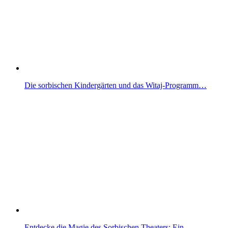
Die sorbischen Kindergärten und das Witaj-Programm…
Entdecke die Magie des Sorbischen Theaters: Ein…