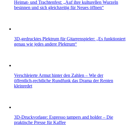
Heimat- und Trachtenfest: „Auf ihre kulturellen Wurzeln
besinnen und sich gleichzeitig für Neues öffnen“
3D-gedrucktes Plektrum für Gitarrenspieler: „Es funktioniert
genau wie jedes andere Plektrum“
Verschleierte Armut hinter den Zahlen – Wie der
öffentlich‑rechtliche Rundfunk das Drama der Renten
kleinredet
3D-Druckvorlage: Espresso tampers and holder – Die
praktische Presse für Kaffee