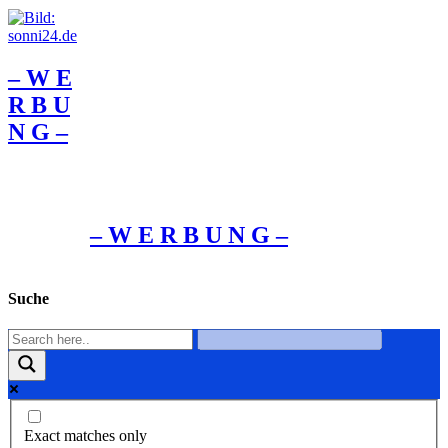
– W Ε
R Β U
Ν G –
– W Ε R Β U Ν G –
Suche
Exact matches only