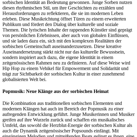
sorbischen Identität an Bedeutung gewonnen. Junge Sorben nutzen
diesen rhythmischen Stil, um ihre Geschichten zu erzählen und
Herausforderungen zu reflektieren, die sie im modernen Leben
erleben. Diese Musikrichtung öffnet Türen zu einem erweiterten
Publikum und fördert den Dialog über kulturelle und soziale
Themen. Die lyrischen Inhalte der rappenden Künstler sind geprägt
von persönlichen Erlebnissen, aber auch von globalen Einflüssen,
und sie laden dazu ein, sich mit den komplexen Realitäten der
sorbischen Gemeinschaft auseinanderzusetzen. Diese kreative
Auseinandersetzung stärkt nicht nur das kulturelle Bewusstsein,
sondern inspiriert auch dazu, die eigene Identität in einem
zeitgenössischen Rahmen neu zu definieren. Auf diese Weise wird
Hip Hop zu einem Vehikel für Empowerment und Solidarität und
trägt zur Sichtbarkeit der sorbischen Kultur in einer zunehmend
globalisierten Welt bei.
Popmusik: Neue Klänge aus der sorbischen Heimat
Die Kombination aus traditionellen sorbischen Elementen und
modernen Klängen hat auch im Bereich der Popmusik zu einer
aufregenden Entwicklung geführt. Junge Musikerinnen und Musiker
greifen auf ihre Wurzeln zurück und schaffen ein musikalisches
Umfeld, das sowohl die Herzblut-Energie der sorbischen Kultur als
auch die Dynamik zeitgenössischer Popsounds einfängt. Mit
eingängigen Melodien und mitreißenden Beats gelingt es ihnen, eine