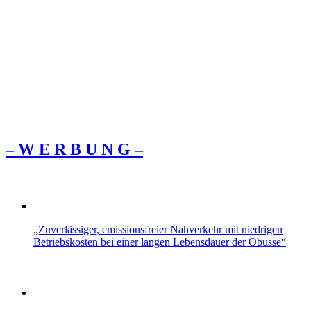
– W Ε R Β U Ν G –
„Zuverlässiger, emissionsfreier Nahverkehr mit niedrigen
Betriebskosten bei einer langen Lebensdauer der Obusse“