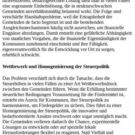
differenzierten, bedarfsgerechten Lösung sieht man in vielen Fällen
eine sogenannte Einheitslösung, die in strukturschwachen
Gemeinden unverhältnismäßig belastend wirkt. Die Folge sind
verschärfte Haushaltsprobleme, weil die Ertragshoheit der
Gemeinden de facto begrenzt ist und die bestehenden
Ausgleichsmechanismen häufig nicht ausreichen, um finanzielle
Engpässe abzufangen. Damit entsteht eine gefährliche Abhängigkeit
von staatlichen Vorgaben, die die finanzielle Eigenständigkeit der
Kommunen zunehmend einschränkt und ihre Fähigkeit,
eigenverantwortlich für die Entwicklung vor Ort zu sorgen,
erheblich schwächt.
Wettbewerb und Homogenisierung der Steuerpolitik
Das Problem verschärft sich durch die Tatsache, dass die
Steuerhöhen in vielen Fällen zu einer Art Wettbewerbsdruck
zwischen den Gemeinden führen. Wenn die Erfüllung bestimmter
steuerlicher Bedingungen Voraussetzung für die Fördermittel ist,
entsteht ein Anreiz für Kommunen, ihre Steuerpolitik zu
harmonisieren, um Fördergelder zu sichern. Dies führt zu einer
Homogenisierung der Steuerpolitik, die innovative und
bedarfsorientierte Ansätze erschwert oder sogar unmöglich macht.
Die Gemeinden verlieren dadurch die Chance, experimentelle
Lösungen zu entwickeln oder auf spezielle lokale
Herausforderungen flexibel zu reagieren. Statt Vielfalt und