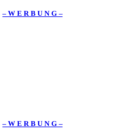
– W Ε R Β U Ν G –
– W Ε R Β U Ν G –