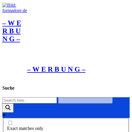
– W Ε
R Β U
Ν G –
– W Ε R Β U Ν G –
Suche
Exact matches only