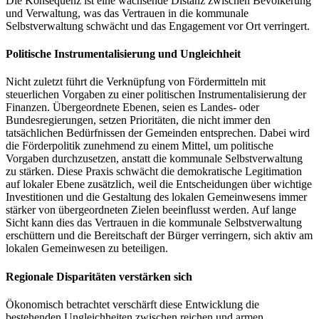
Die Konsequenz ist eine wachsende Distanz zwischen Bevölkerung
und Verwaltung, was das Vertrauen in die kommunale
Selbstverwaltung schwächt und das Engagement vor Ort verringert.
Politische Instrumentalisierung und Ungleichheit
Nicht zuletzt führt die Verknüpfung von Fördermitteln mit
steuerlichen Vorgaben zu einer politischen Instrumentalisierung der
Finanzen. Übergeordnete Ebenen, seien es Landes- oder
Bundesregierungen, setzen Prioritäten, die nicht immer den
tatsächlichen Bedürfnissen der Gemeinden entsprechen. Dabei wird
die Förderpolitik zunehmend zu einem Mittel, um politische
Vorgaben durchzusetzen, anstatt die kommunale Selbstverwaltung
zu stärken. Diese Praxis schwächt die demokratische Legitimation
auf lokaler Ebene zusätzlich, weil die Entscheidungen über wichtige
Investitionen und die Gestaltung des lokalen Gemeinwesens immer
stärker von übergeordneten Zielen beeinflusst werden. Auf lange
Sicht kann dies das Vertrauen in die kommunale Selbstverwaltung
erschüttern und die Bereitschaft der Bürger verringern, sich aktiv am
lokalen Gemeinwesen zu beteiligen.
Regionale Disparitäten verstärken sich
Ökonomisch betrachtet verschärft diese Entwicklung die
bestehenden Ungleichheiten zwischen reichen und armen