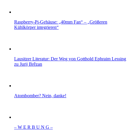
Raspberry-Pi-Gehäuse: „40mm Fan“ – „Größeren
Kühlkörper integrieren“
Lausitzer Literatur: Der Weg von Gotthold Ephraim Lessing
zu Jurij Brězan
Atombomber? Nein, danke!
– W Ε R Β U Ν G –