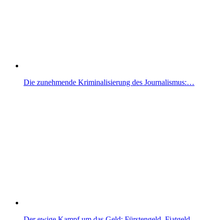
Die zunehmende Kriminalisierung des Journalismus:…
Der ewige Kampf um das Geld: Fürstengeld, Fiatgeld…