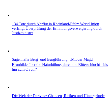
134 Tote durch Ahrflut in Rheinland-Pfalz: WerteUnion
verlangt Überprüfung der Ermitt­lungsverweigerung durch
Justizminister
Sagenhafte Berg- und Burgführung: „Mit der Magd
Brunhilde über die Naturbühne, durch die Ritterschlucht bis
hin zum Oybin“
Die Welt der Derivate: Chancen, Risiken und Hintergründe