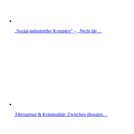
„Sozial-industrieller Komplex“ – „Nicht die…
Altersarmut & Kriminalität: Zwischen illegalen…