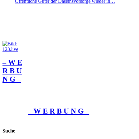
Öffentliche Güter der Daseinsvorsorge wieder in…
– W Ε
R Β U
Ν G –
– W Ε R Β U Ν G –
Suche