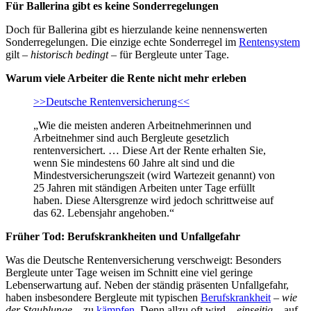
Für Ballerina gibt es keine Sonderregelungen
Doch für Ballerina gibt es hierzulande keine nennenswerten
Sonderregelungen. Die einzige echte Sonderregel im
Rentensystem
gilt –
historisch bedingt
– für Bergleute unter Tage.
Warum viele Arbeiter die Rente nicht mehr erleben
>>Deutsche Rentenversicherung<<
„Wie die meisten anderen Arbeitnehmerinnen und
Arbeitnehmer sind auch Bergleute gesetzlich
rentenversichert. … Diese Art der Rente erhalten Sie,
wenn Sie mindestens 60 Jahre alt sind und die
Mindestversicherungszeit (wird Wartezeit genannt) von
25 Jahren mit ständigen Arbeiten unter Tage erfüllt
haben. Diese Altersgrenze wird jedoch schrittweise auf
das 62. Lebensjahr angehoben.“
Früher Tod: Berufskrankheiten und Unfallgefahr
Was die Deutsche Rentenversicherung verschweigt: Besonders
Bergleute unter Tage weisen im Schnitt eine viel geringe
Lebenserwartung auf. Neben der ständig präsenten Unfallgefahr,
haben insbesondere Bergleute mit typischen
Berufskrankheit
–
wie
der Staublunge
– zu
kämpfen
. Denn allzu oft wird –
einseitig
– auf