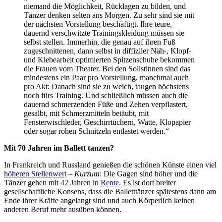
niemand die Möglichkeit, Rücklagen zu bilden, und
Tänzer denken selten ans Morgen. Zu sehr sind sie mit
der nächsten Vorstellung beschäftigt. Ihre teure,
dauernd verschwitzte Trainingskleidung müssen sie
selbst stellen. Immerhin, die genau auf ihren Fuß
zugeschnittenen, dann selbst in diffiziler Näh-, Klopf-
und Klebearbeit optimierten Spitzenschuhe bekommen
die Frauen vom Theater. Bei den Solistinnen sind das
mindestens ein Paar pro Vorstellung, manchmal auch
pro Akt: Danach sind sie zu weich, taugen höchstens
noch fürs Training. Und schließlich müssen auch die
dauernd schmerzenden Füße und Zehen verpflastert,
gesalbt, mit Schmerzmitteln betäubt, mit
Fensterwischleder, Geschirrtüchern, Watte, Klopapier
oder sogar rohen Schnitzeln entlastet werden.“
Mit 70 Jahren im Ballett tanzen?
In Frankreich und Russland genießen die schönen Künste einen viel
höheren Stellenwer
t –
Kurzum
: Die Gagen sind höher und die
Tänzer gehen mit 42 Jahren in
Rente
. Es ist dort breiter
gesellschaftliche Konsens, dass die Balletttänzer spätestens dann am
Ende ihrer Kräfte angelangt sind und auch Körperlich keinen
anderen Beruf mehr ausüben können.