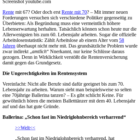
Screenshot youtube.com
Rente
mit 67? Oder doch erst
Rente mit 70
? – Mit immer neuen
Forderungen versuchen sich verschiedene Politiker gegenseitig zu
Überbieten: Als Begründung muss eine vermeintlich höhere
Lebenserwartung herhalten. Tatsächlich können schon heute nur die
Allerwenigsten bis zum 60. Lebensjahr arbeiten. Sogar die offizielle
Arbeitslosenstatistik: Zählt Arbeitslose ab einem Alter vom
58
Jahren
überhaupt nicht mehr mit. Das grundsätzliche Problem wurde
zwar indirekt „
amtlich
“ Nnerkannt, nur keine Schlüsse daraus
gezogen. Denn in Wirklichkeit verstößt die Rentenversicherung
damit gegen das Grundgesetz.
Die Ungerechtigkeiten im Rentensystem
Vereinfacht: Nicht alle Berufe sind dafür geeignet bis zum 70.
Lebensjahr zu arbeiten. Warum sieht man beispielsweise so selten
eine 70jährige Ballerina tanzen? – Es gibt schlicht Keine. Für
gewöhnlich hören die meisten Balletttänzer mit dem 40. Lebensjahr
auf und das hat gute Gründe.
Ballerina: „Schon fast im Niedriglohnbereich verharrend“
>>Welt<<
„Schon fast im Niedriglohnbereich verharrend, hat