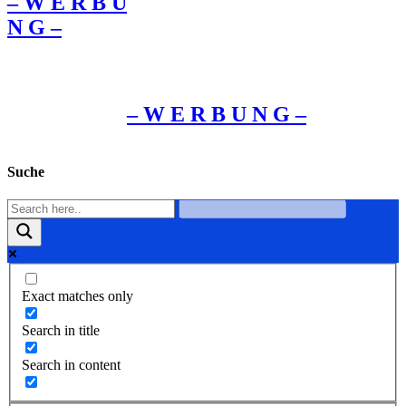
– W Ε R Β U
Ν G –
– W Ε R Β U Ν G –
Suche
Exact matches only
Search in title
Search in content