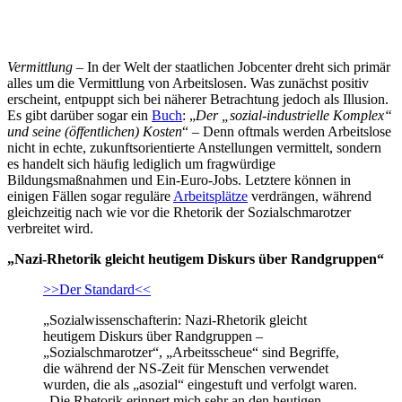
Vermittlung
– In der Welt der staatlichen Jobcenter dreht sich primär
alles um die Vermittlung von Arbeitslosen. Was zunächst positiv
erscheint, entpuppt sich bei näherer Betrachtung jedoch als Illusion.
Es gibt darüber sogar ein
Buch
: „
Der „sozial-industrielle Komplex“
und seine (öffentlichen) Kosten
“ – Denn oftmals werden Arbeitslose
nicht in echte, zukunftsorientierte Anstellungen vermittelt, sondern
es handelt sich häufig lediglich um fragwürdige
Bildungsmaßnahmen und Ein-Euro-Jobs. Letztere können in
einigen Fällen sogar reguläre
Arbeitsplätze
verdrängen, während
gleichzeitig nach wie vor die Rhetorik der Sozialschmarotzer
verbreitet wird.
„Nazi-Rhetorik gleicht heutigem Diskurs über Randgruppen“
>>Der Standard<<
„Sozialwissenschafterin: Nazi-Rhetorik gleicht
heutigem Diskurs über Randgruppen –
„Sozialschmarotzer“, „Arbeitsscheue“ sind Begriffe,
die während der NS-Zeit für Menschen verwendet
wurden, die als „asozial“ eingestuft und verfolgt waren.
„Die Rhetorik erinnert mich sehr an den heutigen