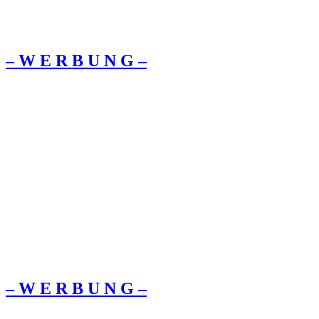
– W Ε R Β U Ν G –
– W Ε R Β U Ν G –