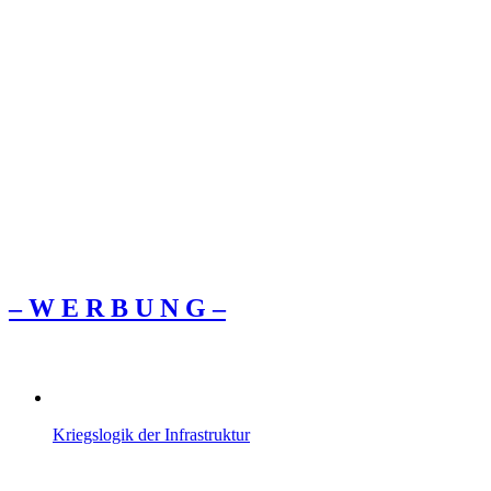
– W Ε R Β U Ν G –
Kriegslogik der Infrastruktur