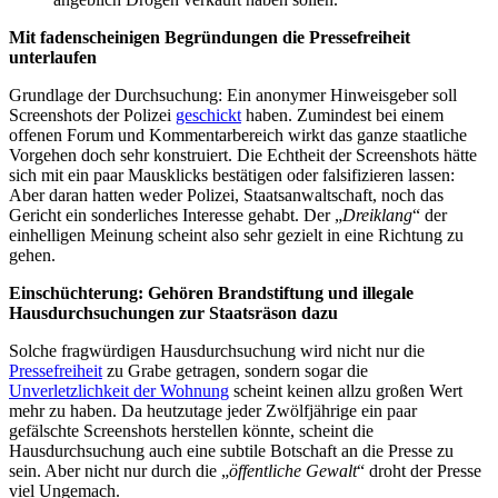
Mit fadenscheinigen Begründungen die Pressefreiheit
unterlaufen
Grundlage der Durchsuchung: Ein anonymer Hinweisgeber soll
Screenshots der Polizei
geschickt
haben. Zumindest bei einem
offenen Forum und Kommentarbereich wirkt das ganze staatliche
Vorgehen doch sehr konstruiert. Die Echtheit der Screenshots hätte
sich mit ein paar Mausklicks bestätigen oder falsifizieren lassen:
Aber daran hatten weder Polizei, Staatsanwaltschaft, noch das
Gericht ein sonderliches Interesse gehabt. Der „
Dreiklang
“ der
einhelligen Meinung scheint also sehr gezielt in eine Richtung zu
gehen.
Einschüchterung: Gehören Brandstiftung und illegale
Hausdurchsuchungen zur Staatsräson dazu
Solche fragwürdigen Hausdurchsuchung wird nicht nur die
Pressefreiheit
zu Grabe getragen, sondern sogar die
Unverletzlichkeit der Wohnung
scheint keinen allzu großen Wert
mehr zu haben. Da heutzutage jeder Zwölfjährige ein paar
gefälschte Screenshots herstellen könnte, scheint die
Hausdurchsuchung auch eine subtile Botschaft an die Presse zu
sein. Aber nicht nur durch die „
öffentliche Gewalt
“ droht der Presse
viel Ungemach.