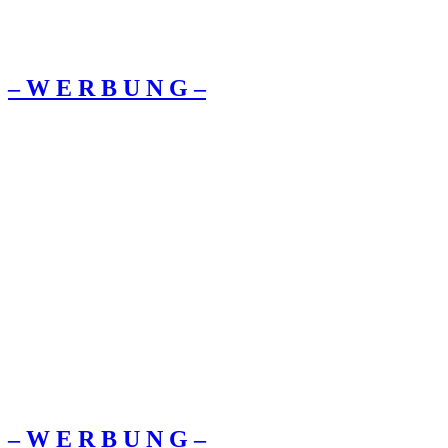
– W Ε R Β U Ν G –
– W Ε R Β U Ν G –