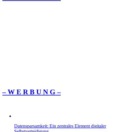
– W Ε R Β U Ν G –
Datensparsamkeit: Ein zentrales Element digitaler
Selbstverteidigung