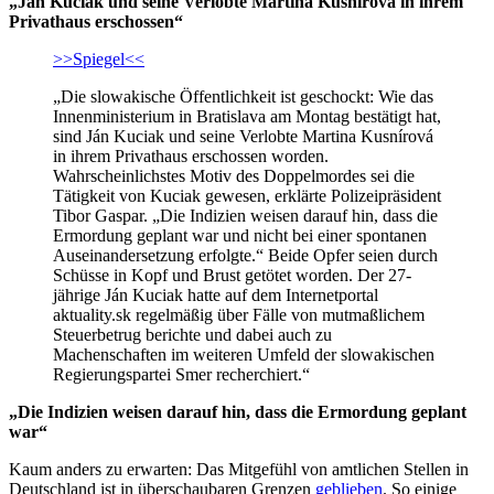
„Ján Kuciak und seine Verlobte Martina Kusnírová in ihrem
Privathaus erschossen“
>>Spiegel<<
„Die slowakische Öffentlichkeit ist geschockt: Wie das
Innenministerium in Bratislava am Montag bestätigt hat,
sind Ján Kuciak und seine Verlobte Martina Kusnírová
in ihrem Privathaus erschossen worden.
Wahrscheinlichstes Motiv des Doppelmordes sei die
Tätigkeit von Kuciak gewesen, erklärte Polizeipräsident
Tibor Gaspar. „Die Indizien weisen darauf hin, dass die
Ermordung geplant war und nicht bei einer spontanen
Auseinandersetzung erfolgte.“ Beide Opfer seien durch
Schüsse in Kopf und Brust getötet worden. Der 27-
jährige Ján Kuciak hatte auf dem Internetportal
aktuality.sk regelmäßig über Fälle von mutmaßlichem
Steuerbetrug berichte und dabei auch zu
Machenschaften im weiteren Umfeld der slowakischen
Regierungspartei Smer recherchiert.“
„Die Indizien weisen darauf hin, dass die Ermordung geplant
war“
Kaum anders zu erwarten: Das Mitgefühl von amtlichen Stellen in
Deutschland ist in überschaubaren Grenzen
geblieben
. So einige