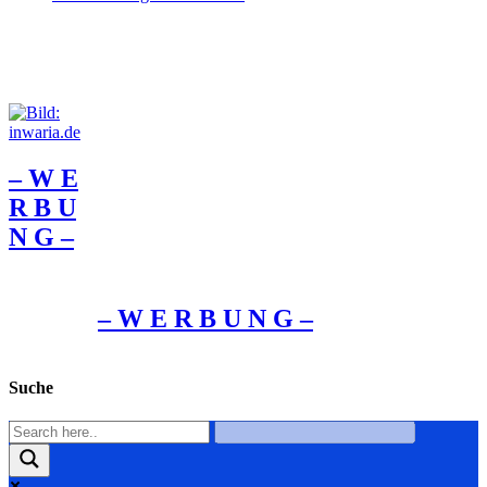
– W Ε
R Β U
Ν G –
– W Ε R Β U Ν G –
Suche