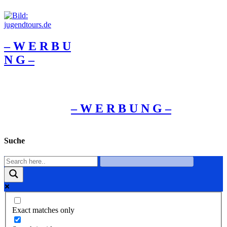
– W Ε R Β U
Ν G –
– W Ε R Β U Ν G –
Suche
Exact matches only