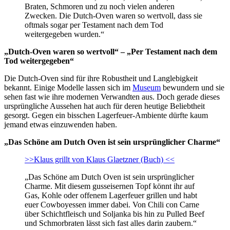
Braten, Schmoren und zu noch vielen anderen
Zwecken. Die Dutch-Oven waren so wertvoll, dass sie
oftmals sogar per Testament nach dem Tod
weitergegeben wurden.“
„Dutch-Oven waren so wertvoll“ – „Per Testament nach dem
Tod weitergegeben“
Die Dutch-Oven sind für ihre Robustheit und Langlebigkeit
bekannt. Einige Modelle lassen sich im
Museum
bewundern und sie
sehen fast wie ihre modernen Verwandten aus. Doch gerade dieses
ursprüngliche Aussehen hat auch für deren heutige Beliebtheit
gesorgt. Gegen ein bisschen Lagerfeuer-Ambiente dürfte kaum
jemand etwas einzuwenden haben.
„Das Schöne am Dutch Oven ist sein ursprünglicher Charme“
>>Klaus grillt von Klaus Glaetzner (Buch) <<
„Das Schöne am Dutch Oven ist sein ursprünglicher
Charme. Mit diesem gusseisernen Topf könnt ihr auf
Gas, Kohle oder offenem Lagerfeuer grillen und habt
euer Cowboyessen immer dabei. Von Chili con Carne
über Schichtfleisch und Soljanka bis hin zu Pulled Beef
und Schmorbraten lässt sich fast alles darin zaubern.“