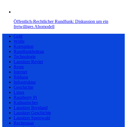
Öffentlich-Rechtlicher Rundfunk: Diskussion um ein
freiwilliges Abomodell
Geld
Wölfe
Korruption
Rundfunkbeitrag
Technologie
Lausitzer Revier
Rente
Internet
Bildung
Infrastruktur
Geschichte
Linux
Raspberry Pi
Kulinarisches
Lausitzer Bergland
Lausitzer Geschichte
Lausitzer Spreewald
Rechtsstaat