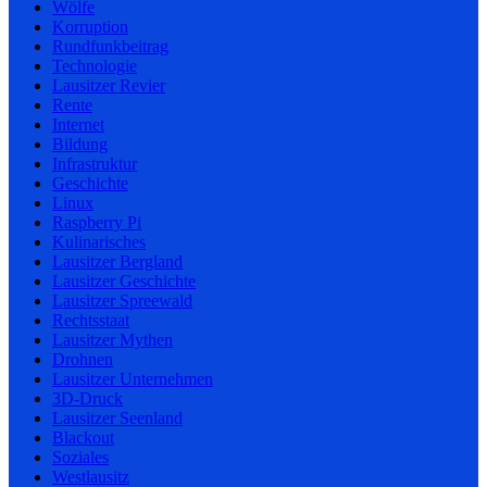
Wölfe
Korruption
Rundfunkbeitrag
Technologie
Lausitzer Revier
Rente
Internet
Bildung
Infrastruktur
Geschichte
Linux
Raspberry Pi
Kulinarisches
Lausitzer Bergland
Lausitzer Geschichte
Lausitzer Spreewald
Rechtsstaat
Lausitzer Mythen
Drohnen
Lausitzer Unternehmen
3D-Druck
Lausitzer Seenland
Blackout
Soziales
Westlausitz