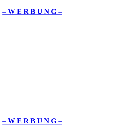
– W Ε R Β U Ν G –
– W Ε R Β U Ν G –