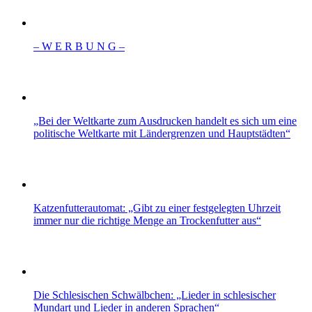
– W Ε R Β U Ν G –
„Bei der Weltkarte zum Ausdrucken handelt es sich um eine
politische Weltkarte mit Ländergrenzen und Hauptstädten“
Katzenfutterautomat: „Gibt zu einer festgelegten Uhrzeit
immer nur die richtige Menge an Trockenfutter aus“
Die Schlesischen Schwälbchen: „Lieder in schlesischer
Mundart und Lieder in anderen Sprachen“