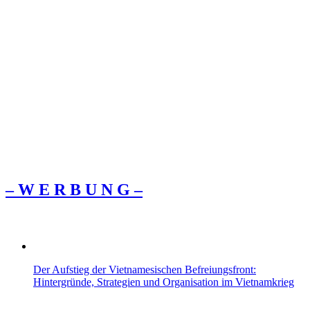
– W Ε R Β U Ν G –
Der Aufstieg der Vietnamesischen Befreiungsfront:
Hintergründe, Strategien und Organisation im Vietnamkrieg