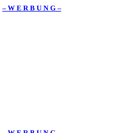
– W Ε R Β U Ν G –
– W Ε R Β U Ν G –