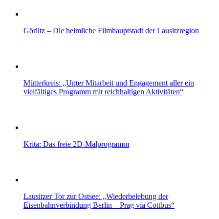
Görlitz – Die heimliche Filmhauptstadt der Lausitzregion
Mütterkreis: „Unter Mitarbeit und Engagement aller ein
vielfältiges Programm mit reichhaltigen Aktivitäten“
Krita: Das freie 2D-Malprogramm
Lausitzer Tor zur Ostsee: „Wiederbelebung der
Eisenbahnverbindung Berlin – Prag via Cottbus“