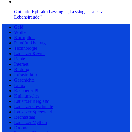
Gotthold Ephraim Lessing – „Lessing – Lausitz –
Lebensfreude“
Geld
Wölfe
Korruption
Rundfunkbeitrag
Technologie
Lausitzer Revier
Rente
Internet
Bildung
Infrastruktur
Geschichte
Linux
Raspberry Pi
Kulinarisches
Lausitzer Bergland
Lausitzer Geschichte
Lausitzer Spreewald
Rechtsstaat
Lausitzer Mythen
Drohnen