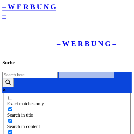
– W Ε R Β U Ν G
–
– W Ε R Β U Ν G –
Suche
Exact matches only
Search in title
Search in content