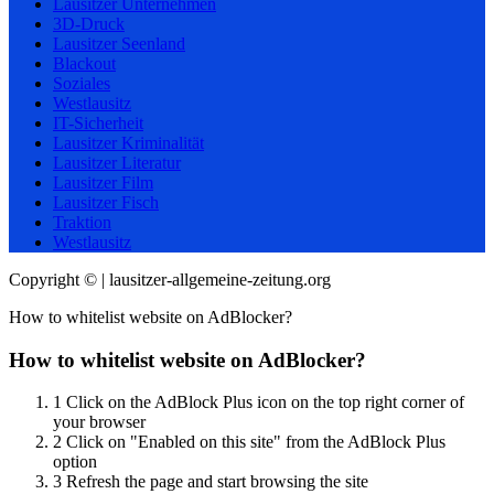
Lausitzer Unternehmen
3D-Druck
Lausitzer Seenland
Blackout
Soziales
Westlausitz
IT-Sicherheit
Lausitzer Kriminalität
Lausitzer Literatur
Lausitzer Film
Lausitzer Fisch
Traktion
Westlausitz
Copyright © | lausitzer-allgemeine-zeitung.org
How to whitelist website on AdBlocker?
How to whitelist website on AdBlocker?
1
Click on the AdBlock Plus icon on the top right corner of
your browser
2
Click on "Enabled on this site" from the AdBlock Plus
option
3
Refresh the page and start browsing the site