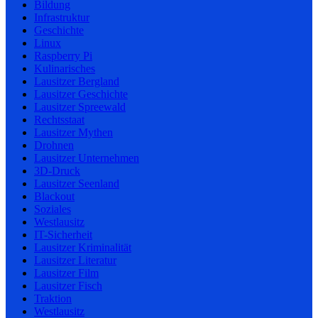
Bildung
Infrastruktur
Geschichte
Linux
Raspberry Pi
Kulinarisches
Lausitzer Bergland
Lausitzer Geschichte
Lausitzer Spreewald
Rechtsstaat
Lausitzer Mythen
Drohnen
Lausitzer Unternehmen
3D-Druck
Lausitzer Seenland
Blackout
Soziales
Westlausitz
IT-Sicherheit
Lausitzer Kriminalität
Lausitzer Literatur
Lausitzer Film
Lausitzer Fisch
Traktion
Westlausitz