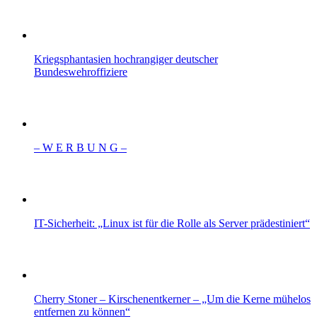
Kriegsphantasien hochrangiger deutscher
Bundeswehroffiziere
– W Ε R Β U Ν G –
IT-Sicherheit: „Linux ist für die Rolle als Server prädestiniert“
Cherry Stoner – Kirschenentkerner – „Um die Kerne mühelos
entfernen zu können“