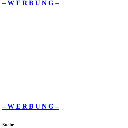
– W Ε R Β U Ν G –
– W Ε R Β U Ν G –
Suche