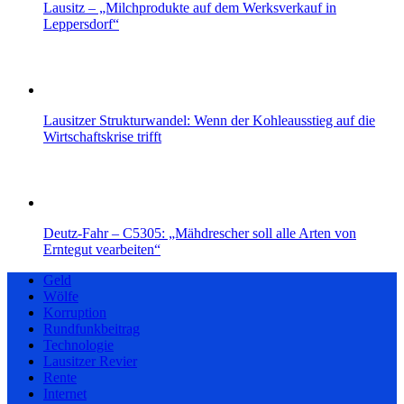
Lausitz – „Milchprodukte auf dem Werksverkauf in
Leppersdorf“
Lausitzer Strukturwandel: Wenn der Kohleausstieg auf die
Wirtschaftskrise trifft
Deutz-Fahr – C5305: „Mähdrescher soll alle Arten von
Erntegut vearbeiten“
Geld
Wölfe
Korruption
Rundfunkbeitrag
Technologie
Lausitzer Revier
Rente
Internet