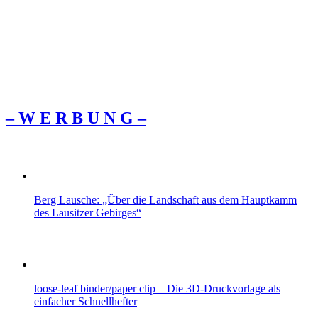
– W Ε R Β U Ν G –
Berg Lausche: „Über die Landschaft aus dem Hauptkamm
des Lausitzer Gebirges“
loose-leaf binder/paper clip – Die 3D-Druckvorlage als
einfacher Schnellhefter