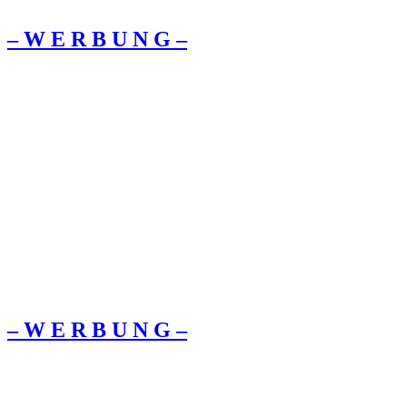
– W Ε R Β U Ν G –
– W Ε R Β U Ν G –