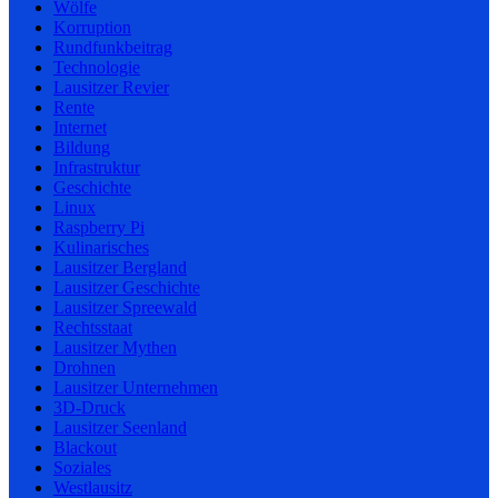
Wölfe
Korruption
Rundfunkbeitrag
Technologie
Lausitzer Revier
Rente
Internet
Bildung
Infrastruktur
Geschichte
Linux
Raspberry Pi
Kulinarisches
Lausitzer Bergland
Lausitzer Geschichte
Lausitzer Spreewald
Rechtsstaat
Lausitzer Mythen
Drohnen
Lausitzer Unternehmen
3D-Druck
Lausitzer Seenland
Blackout
Soziales
Westlausitz