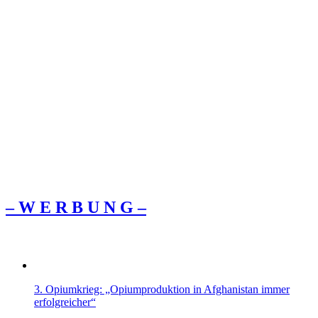
– W Ε R Β U Ν G –
3. Opiumkrieg: „Opiumproduktion in Afghanistan immer
erfolgreicher“