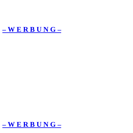
– W Ε R Β U Ν G –
– W Ε R Β U Ν G –