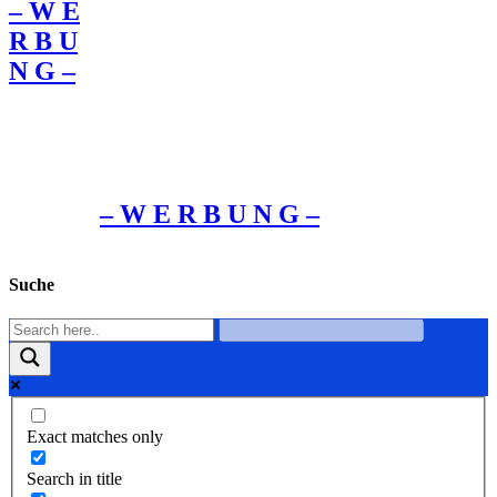
– W Ε
R Β U
Ν G –
– W Ε R Β U Ν G –
Suche
Exact matches only
Search in title