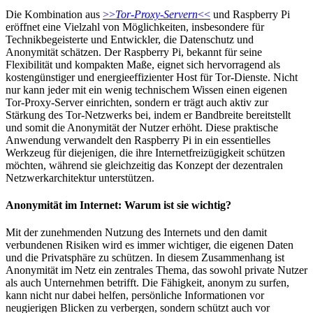
Die Kombination aus
>>
Tor-Proxy-Servern
<<
und Raspberry Pi
eröffnet eine Vielzahl von Möglichkeiten, insbesondere für
Technikbegeisterte und Entwickler, die Datenschutz und
Anonymität schätzen. Der Raspberry Pi, bekannt für seine
Flexibilität und kompakten Maße, eignet sich hervorragend als
kostengünstiger und energieeffizienter Host für Tor-Dienste. Nicht
nur kann jeder mit ein wenig technischem Wissen einen eigenen
Tor-Proxy-Server einrichten, sondern er trägt auch aktiv zur
Stärkung des Tor-Netzwerks bei, indem er Bandbreite bereitstellt
und somit die Anonymität der Nutzer erhöht. Diese praktische
Anwendung verwandelt den Raspberry Pi in ein essentielles
Werkzeug für diejenigen, die ihre Internetfreizügigkeit schützen
möchten, während sie gleichzeitig das Konzept der dezentralen
Netzwerkarchitektur unterstützen.
Anonymität im Internet: Warum ist sie wichtig?
Mit der zunehmenden Nutzung des Internets und den damit
verbundenen Risiken wird es immer wichtiger, die eigenen Daten
und die Privatsphäre zu schützen. In diesem Zusammenhang ist
Anonymität im Netz ein zentrales Thema, das sowohl private Nutzer
als auch Unternehmen betrifft. Die Fähigkeit, anonym zu surfen,
kann nicht nur dabei helfen, persönliche Informationen vor
neugierigen Blicken zu verbergen, sondern schützt auch vor