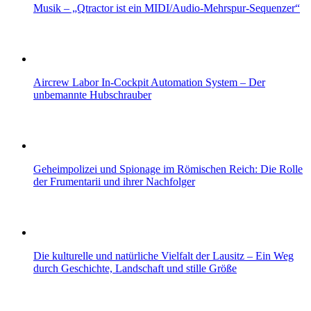
Musik – „Qtractor ist ein MIDI/Audio-Mehrspur-Sequenzer“
Aircrew Labor In-Cockpit Automation System – Der
unbemannte Hubschrauber
Geheimpolizei und Spionage im Römischen Reich: Die Rolle
der Frumentarii und ihrer Nachfolger
Die kulturelle und natürliche Vielfalt der Lausitz – Ein Weg
durch Geschichte, Landschaft und stille Größe