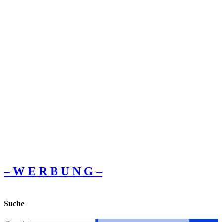
– W Ε R Β U Ν G –
Suche