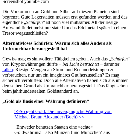
Screenshot youtube.com
Die Vorkommen an Gold und Silber auf diesem Planeten sind
begrenzt. Gute Lagerstätten müssen erst gefunden werden und das
eigentliche „
Schürfen
“ ist noch viel mühsamer. All der riesige
Aufwand findet meist nur statt: Um das Edelmetall später in einen
Tresor wegzuschließen?
Alternativloses Schürfen: Warum sich alles Anders als
Unbrauchbar herausgestellt hat
Gewiss mag es sinnvollere Tätigkeiten geben. Auch das „
Schürfen
“
von Kryptowährungen dürfte –
bei Licht betrachtet
– darunter
fallen
: Riesige Mengen an Strom und Rechnerleistungen zu
verbrauchen, nur um ein imaginäres Gut herzustellen? Es mag
sicherlich verblüffen: Doch alle Alternativen haben sich aus immer
demselben Grund als Unbrauchbar herausgestellt. Das fängt schon
beim jahrhundertealten Goldstandard an.
„Gold als Basis einer Währung definieren“
>>So geht Gold: Die unvergängliche Währung von
Michael Braun Alexander (Buch) <<
„Entweder benutzen Staaten eine »echte«
Goldwährung – also Münzen (und Münzchen) aus