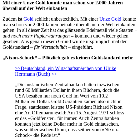
Mit einer Unze Gold konnte man schon vor 2.000 Jahren
überall auf der Welt einkaufen
Zudem ist
Gold
schlicht unbestechlich. Mit einer
Unze Gold
konnte
man schon vor 2.000 Jahren beinahe überall auf der Welt einkaufen
gehen. In all dieser Zeit hat das glänzende Edelmetall viele Staaten –
und noch mehr Papierwährungen
– kommen und wieder gehen
gesehen: Aus genau diesem Grund wurde ursprünglich mal der
Goldstandard –
für Wertstabilität
– eingeführt.
„Nixon-Schock“ – Plötzlich gab es keinen Goldstandard mehr
>>Deutschland, ein Wirtschaftsmärchen von Ulrike
Herrmann (Buch) <<
„Die ausländischen Zentralbanken hatten inzwischen
rund 60 Milliarden Dollar in ihren Büchern, doch die
USA besaßen nur noch Gold im Wert von 10,2
Milliarden Dollar. Gold-Garantien kamen also nicht in
Frage, stattdessen leistete US-Präsident Richard Nixon
eine Art Offenbarungseid: Am 15. August 1971 schloss
er das »Goldfenster« für immer. Auch Zentralbanken
konnten jetzt keine Dollar mehr in Gold eintauschen,
was so überraschend kam, dass seither vom »Nixon-
Schock« die Rede ist.“