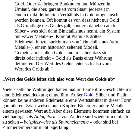
Gold. Oder sie bringen Banknoten und Münzen in
Umlauf, die aber, garantiert vom Staat, jederzeit in
einem exakt definierten Verhältnis in Gold umgetauscht
werden können. Oft kommt es vor, dass nicht nur Gold
als Grundlage des Geldes gilt, sondern daneben auch
Silber – was sich dann Bimetallismus nennt, ein System
mit »zwei Metallen«. Kommt Platin als drittes
Edelmetall hinzu, spricht man von Trimetallismus (»drei
Metalle«), einem historisch seltenen Modell.
Gemeinsam ist allen Goldstandards aber, dass sie –
direkt oder indirekt – Gold als Basis einer Währung
definieren. Der Wert des Gelds leitet sich also vom
Wert des Golds ab.“
„Wert des Gelds leitet sich also vom Wert des Golds ab“
Viele staatliche Währungen hatten mal im Laufe ihre Geschichte mal
eine Edelmetalldeckung eingeführt. Außer
Gold
, Silber und Platin
können keine anderen Edelmetalle eine Wertstabilität in dieser Form
garantieren. Zwar weisen auch Kupfer, Blei oder andere Metalle
einem gewissen Wert auf: Aber diese Elemente kommen einfach zu
viel häufig –
als Anlageform
– vor. Andere sind wiederum einfach
zu selten –
beispielsweise als Spurenelemente
– oder sind bei
Zimmertemperatur nicht lagerfähig.