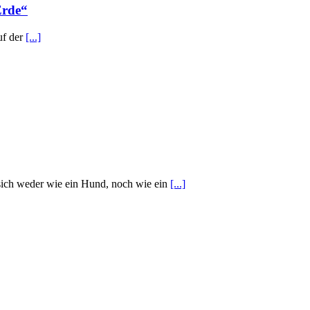
Erde“
uf der
[...]
sich weder wie ein Hund, noch wie ein
[...]