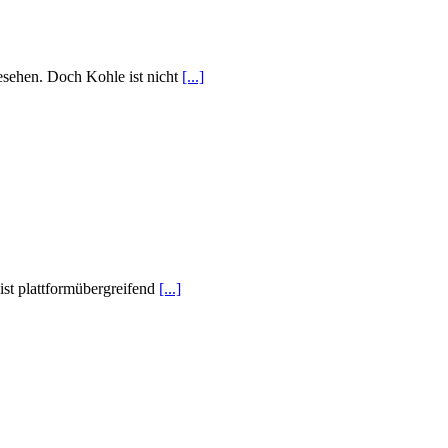
esehen. Doch Kohle ist nicht
[...]
st plattformübergreifend
[...]