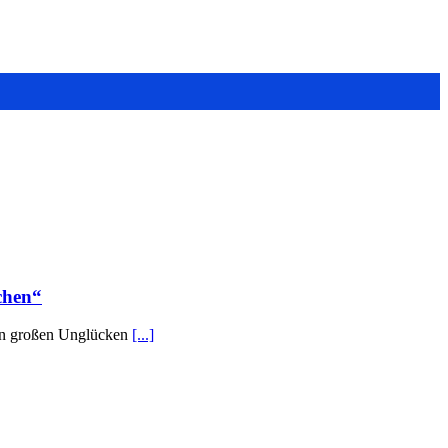
chen“
gen großen Unglücken
[...]