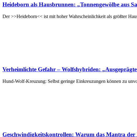
Heideborn als Hausbrunnen: „Tonnengewölbe aus Sands
Der >>Heideborn<< ist mit hoher Wahrscheinlichkeit als größter Hau
Verheimlichte Gefahr – Wolfshybriden: „Ausgeprägte
Hund-Wolf-Kreuzung: Selbst geringe Einkreuzungen können zu unvorh
Geschwindigkeitskontrollen: Warum das Mantra der ho