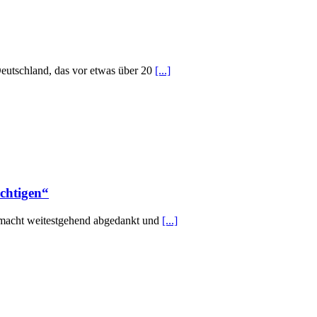
Deutschland, das vor etwas über 20
[...]
chtigen“
gsmacht weitestgehend abgedankt und
[...]