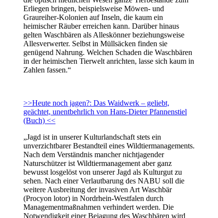
Erliegen bringen, beispielsweise Möwen- und
Graureiher-Kolonien auf Inseln, die kaum ein
heimischer Räuber erreichen kann. Darüber hinaus
gelten Waschbären als Alleskönner beziehungsweise
Allesverwerter. Selbst in Müllsäcken finden sie
genügend Nahrung. Welchen Schaden die Waschbären
in der heimischen Tierwelt anrichten, lasse sich kaum in
Zahlen fassen.“
>>Heute noch jagen?: Das Waidwerk – geliebt,
geächtet, unentbehrlich von Hans-Dieter Pfannenstiel
(Buch) <<
„Jagd ist in unserer Kulturlandschaft stets ein
unverzichtbarer Bestandteil eines Wildtiermanagements.
Nach dem Verständnis mancher nichtjagender
Naturschützer ist Wildtiermanagement aber ganz
bewusst losgelöst von unserer Jagd als Kulturgut zu
sehen. Nach einer Verlautbarung des NABU soll die
weitere Ausbreitung der invasiven Art Waschbär
(Procyon lotor) in Nordrhein-Westfalen durch
Managementmaßnahmen verhindert werden. Die
Notwendigkeit einer Bejagung des Waschbären wird