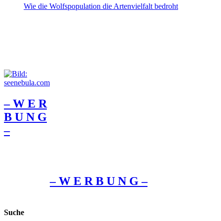
Wie die Wolfspopulation die Artenvielfalt bedroht
– W Ε R
Β U Ν G
–
– W Ε R Β U Ν G –
Suche