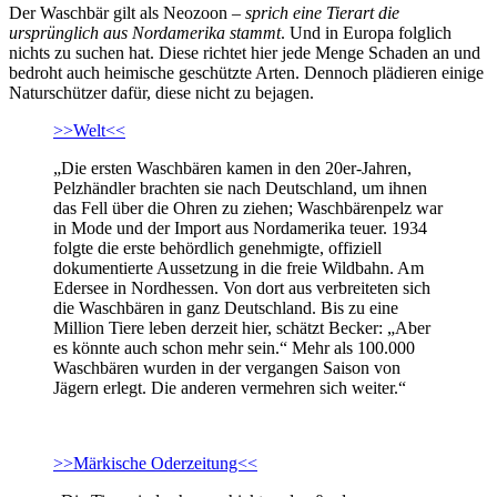
Der Waschbär gilt als Neozoon –
sprich eine Tierart die
ursprünglich aus Nordamerika stammt
. Und in Europa folglich
nichts zu suchen hat. Diese richtet hier jede Menge Schaden an und
bedroht auch heimische geschützte Arten. Dennoch plädieren einige
Naturschützer dafür, diese nicht zu bejagen.
>>Welt<<
„Die ersten Waschbären kamen in den 20er-Jahren,
Pelzhändler brachten sie nach Deutschland, um ihnen
das Fell über die Ohren zu ziehen; Waschbärenpelz war
in Mode und der Import aus Nordamerika teuer. 1934
folgte die erste behördlich genehmigte, offiziell
dokumentierte Aussetzung in die freie Wildbahn. Am
Edersee in Nordhessen. Von dort aus verbreiteten sich
die Waschbären in ganz Deutschland. Bis zu eine
Million Tiere leben derzeit hier, schätzt Becker: „Aber
es könnte auch schon mehr sein.“ Mehr als 100.000
Waschbären wurden in der vergangen Saison von
Jägern erlegt. Die anderen vermehren sich weiter.“
>>Märkische Oderzeitung<<