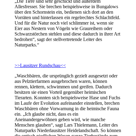
„Die Tiere sind sehr geschickt und außerdem
Allesfresser. Sie brechen beispielsweise in Bungalows
über den Schornstein ein, bedienen sich dort an den
Vorräten und hinterlassen ein regelrechtes Schlachtfeld.
Und für die Natur noch viel schlimmer ist, wenn sie
Eier aus Nestern von Vögeln wie Graureihern oder
Schwarzstörchen stehlen und diese dadurch in ihrer Art
bedrohen“, sagt der stellvertretende Leiter des
Naturparks.“
>>Lausitzer Rundschau<<
„Waschbären, die ursprünglich gezielt ausgesetzt oder
aus Pelztierfarmen ausgebrochen waren, können
rennen, klettern, schwimmen und greifen. Dadurch
besitzen sie einen Vorteil gegenüber heimischen
Tierarten. Konnten sich beispielsweise Hase und Fuchs
im Laufe der Evolution aufeinander einstellen, brechen
Waschbären ohne Vorwarnung in die heimische Fauna
ein. „Ich glaube nicht, dass es ein
Aneinandergewöhnen geben wird, wie manche
Menschen glauben“, sagt Lars Thielemann, Leiter des
Naturparks Niederlausitzer Heidelandschaft. So können
die optisch niedlichen Wesen ganze Tierbestände zum