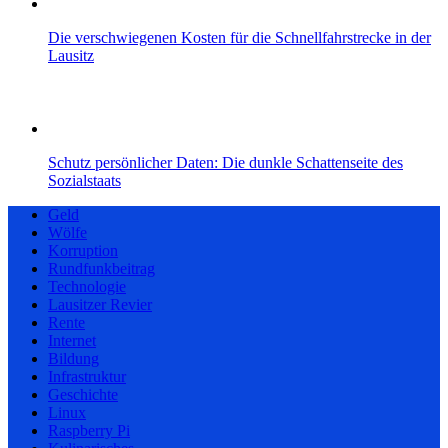
Die verschwiegenen Kosten für die Schnellfahrstrecke in der
Lausitz
Schutz persönlicher Daten: Die dunkle Schattenseite des
Sozialstaats
Geld
Wölfe
Korruption
Rundfunkbeitrag
Technologie
Lausitzer Revier
Rente
Internet
Bildung
Infrastruktur
Geschichte
Linux
Raspberry Pi