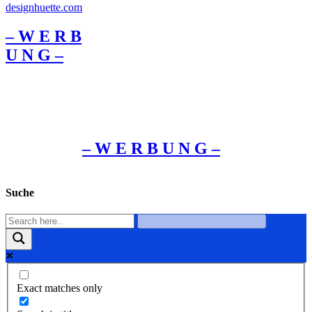
– W Ε R Β
U Ν G –
– W Ε R Β U Ν G –
Suche
Exact matches only