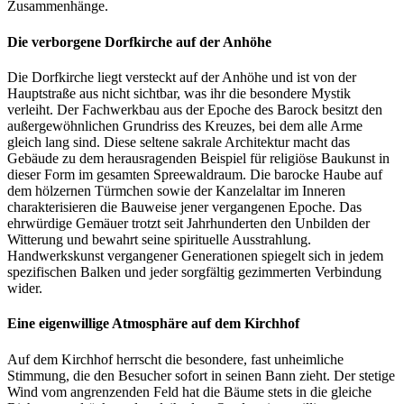
Zusammenhänge.
Die verborgene Dorfkirche auf der Anhöhe
Die Dorfkirche liegt versteckt auf der Anhöhe und ist von der
Hauptstraße aus nicht sichtbar, was ihr die besondere Mystik
verleiht. Der Fachwerkbau aus der Epoche des Barock besitzt den
außergewöhnlichen Grundriss des Kreuzes, bei dem alle Arme
gleich lang sind. Diese seltene sakrale Architektur macht das
Gebäude zu dem herausragenden Beispiel für religiöse Baukunst in
dieser Form im gesamten Spreewaldraum. Die barocke Haube auf
dem hölzernen Türmchen sowie der Kanzelaltar im Inneren
charakterisieren die Bauweise jener vergangenen Epoche. Das
ehrwürdige Gemäuer trotzt seit Jahrhunderten den Unbilden der
Witterung und bewahrt seine spirituelle Ausstrahlung.
Handwerkskunst vergangener Generationen spiegelt sich in jedem
spezifischen Balken und jeder sorgfältig gezimmerten Verbindung
wider.
Eine eigenwillige Atmosphäre auf dem Kirchhof
Auf dem Kirchhof herrscht die besondere, fast unheimliche
Stimmung, die den Besucher sofort in seinen Bann zieht. Der stetige
Wind vom angrenzenden Feld hat die Bäume stets in die gleiche