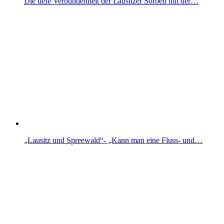
Die tiefe Verbundenheit der Lausitzer Sorben mit der…
„Lausitz und Spreewald“- „Kann man eine Fluss- und…