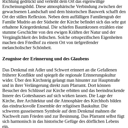
Richtung gedrückt und verleiht dem Ort das eigenwillige
Erscheinungsbild. Diese atmosphärische Verbindung zwischen der
gewachsenen Landschaft und dem historischen Bauwerk schafft den
Ort der stillen Reflexion. Neben dem auffälligen Familiengrab der
Familie Mudrio an der Südseite der Kirche befindet sich das sehr gut
erhaltene Kriegerdenkmal. Die schiefen Baumkronen erzählen eine
stumme Geschichte von den ewigen Kräften der Natur und der
Vergänglichkeit des Irdischen. Solche ortsspezifischen Eigenheiten
machen den Friedhof zu einem Ort von tiefgreifender
melancholischer Schönheit.
Zeugnisse der Erinnerung und des Glaubens
Das Denkmal mit Adler und Schwert erinnert an die Gefallenen
früherer Konflikte und spiegelt die regionale Erinnerungskultur
wider. Über den Kirchsteig gelangt man hinunter zur Hauptstraße
und in ihrer Verlängerung direkt zum Pfarramt. Dort können
Besucher den Schlüssel zur Kirche erbitten und das beeindruckende
Innere des Gotteshauses auf sich wirken lassen. Die Lage der
Kirche, ihre Architektur und die Atmosphäre des Kirchhofs bilden
das eindrucksvolle Ensemble der religiösen Baukultur. Die
schweren gusseisernen Symbole auf dem Denkmal mahnen die
Nachwelt zum Frieden und zur Besinnung. Das Pfarramt selbst fügt
sich harmonisch in das historische Gefüge des dörflichen Lebens
ein.