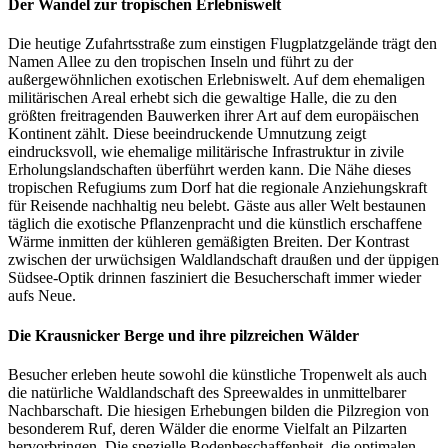
Der Wandel zur tropischen Erlebniswelt
Die heutige Zufahrtsstraße zum einstigen Flugplatzgelände trägt den
Namen Allee zu den tropischen Inseln und führt zu der
außergewöhnlichen exotischen Erlebniswelt. Auf dem ehemaligen
militärischen Areal erhebt sich die gewaltige Halle, die zu den
größten freitragenden Bauwerken ihrer Art auf dem europäischen
Kontinent zählt. Diese beeindruckende Umnutzung zeigt
eindrucksvoll, wie ehemalige militärische Infrastruktur in zivile
Erholungslandschaften überführt werden kann. Die Nähe dieses
tropischen Refugiums zum Dorf hat die regionale Anziehungskraft
für Reisende nachhaltig neu belebt. Gäste aus aller Welt bestaunen
täglich die exotische Pflanzenpracht und die künstlich erschaffene
Wärme inmitten der kühleren gemäßigten Breiten. Der Kontrast
zwischen der urwüchsigen Waldlandschaft draußen und der üppigen
Südsee-Optik drinnen fasziniert die Besucherschaft immer wieder
aufs Neue.
Die Krausnicker Berge und ihre pilzreichen Wälder
Besucher erleben heute sowohl die künstliche Tropenwelt als auch
die natürliche Waldlandschaft des Spreewaldes in unmittelbarer
Nachbarschaft. Die hiesigen Erhebungen bilden die Pilzregion von
besonderem Ruf, deren Wälder die enorme Vielfalt an Pilzarten
hervorbringen. Die spezielle Bodenbeschaffenheit, die optimalen