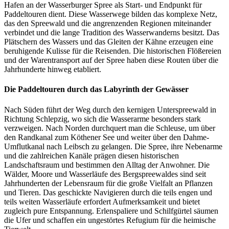
Hafen an der Wasserburger Spree als Start- und Endpunkt für
Paddeltouren dient. Diese Wasserwege bilden das komplexe Netz,
das den Spreewald und die angrenzenden Regionen miteinander
verbindet und die lange Tradition des Wasserwanderns besitzt. Das
Plätschern des Wassers und das Gleiten der Kähne erzeugen eine
beruhigende Kulisse für die Reisenden. Die historischen Flößereien
und der Warentransport auf der Spree haben diese Routen über die
Jahrhunderte hinweg etabliert.
Die Paddeltouren durch das Labyrinth der Gewässer
Nach Süden führt der Weg durch den kernigen Unterspreewald in
Richtung Schlepzig, wo sich die Wasserarme besonders stark
verzweigen. Nach Norden durchquert man die Schleuse, um über
den Randkanal zum Köthener See und weiter über den Dahme-
Umflutkanal nach Leibsch zu gelangen. Die Spree, ihre Nebenarme
und die zahlreichen Kanäle prägen diesen historischen
Landschaftsraum und bestimmen den Alltag der Anwohner. Die
Wälder, Moore und Wasserläufe des Bergspreewaldes sind seit
Jahrhunderten der Lebensraum für die große Vielfalt an Pflanzen
und Tieren. Das geschickte Navigieren durch die teils engen und
teils weiten Wasserläufe erfordert Aufmerksamkeit und bietet
zugleich pure Entspannung. Erlenspaliere und Schilfgürtel säumen
die Ufer und schaffen ein ungestörtes Refugium für die heimische