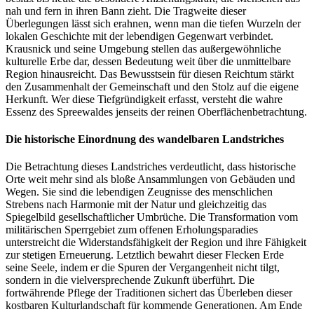
nah und fern in ihren Bann zieht. Die Tragweite dieser
Überlegungen lässt sich erahnen, wenn man die tiefen Wurzeln der
lokalen Geschichte mit der lebendigen Gegenwart verbindet.
Krausnick und seine Umgebung stellen das außergewöhnliche
kulturelle Erbe dar, dessen Bedeutung weit über die unmittelbare
Region hinausreicht. Das Bewusstsein für diesen Reichtum stärkt
den Zusammenhalt der Gemeinschaft und den Stolz auf die eigene
Herkunft. Wer diese Tiefgründigkeit erfasst, versteht die wahre
Essenz des Spreewaldes jenseits der reinen Oberflächenbetrachtung.
Die historische Einordnung des wandelbaren Landstriches
Die Betrachtung dieses Landstriches verdeutlicht, dass historische
Orte weit mehr sind als bloße Ansammlungen von Gebäuden und
Wegen. Sie sind die lebendigen Zeugnisse des menschlichen
Strebens nach Harmonie mit der Natur und gleichzeitig das
Spiegelbild gesellschaftlicher Umbrüche. Die Transformation vom
militärischen Sperrgebiet zum offenen Erholungsparadies
unterstreicht die Widerstandsfähigkeit der Region und ihre Fähigkeit
zur stetigen Erneuerung. Letztlich bewahrt dieser Flecken Erde
seine Seele, indem er die Spuren der Vergangenheit nicht tilgt,
sondern in die vielversprechende Zukunft überführt. Die
fortwährende Pflege der Traditionen sichert das Überleben dieser
kostbaren Kulturlandschaft für kommende Generationen. Am Ende