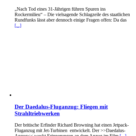
„Nach Tod eines 31-Jährigen führen Spuren ins
Rockermilieu“ – Die vielsagende Schlagzeile des staatlichen
Rundfunks lässt aber dennoch einige Fragen offen: Da das
[...]
Der Daedalus-Fluganzug: Fliegen mit
Strahltriebwerken
Der britische Erfinder Richard Browning hat einen Jetpack-
Fluganzug mit Jet-Turbinen entwickelt. Der >>Daedalus-
Anzug<< weckt Erinnerungen an dem Anzug im Film
[...]