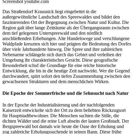
Screenshot youtube.com
Das Straßendorf Krausnick liegt eingebettet in die
außergewöhnliche Landschaft des Spreewaldes und bildet den
faszinierenden Ort der Begegnung zwischen Natur und Kultur. Die
Region galt über lange Zeiträume als der Übergangsraum zwischen
dem tief gelegenen Unterspreewald und den nördlich
anschließenden Erhebungen. Alte Handelswege und verschlungene
Waldpfade kreuzten sich hier und prägten die Bedeutung des Dorfes
über viele Jahrhunderte hinweg. Die Spree und ihre zahlreichen
Nebenarme schlängeln sich durch das Gebiet und verleihen der
Umgebung ihr charakteristisches Gesicht. Diese geografische
Besonderheit schuf die Grundlage für eine reiche historische
Entwicklung, die bis in die heutige Zeit nachwirkt. Wer die Gegend
durchwandert, spürt sofort den tiefen Zusammenhang zwischen den
gewachsenen Strukturen und dem menschlichen Wirken.
Die Epoche der Sommerfrische und die Sehnsucht nach Natur
In der Epoche der Industrialisierung und der nachfolgenden
Kaiserzeit entwickelte sich der Ort zu dem beliebten Rückzugsort
für Hauptstadtbewohner. Die Menschen suchten die Stille, die
dichten Wälder und die reine Luft abseits der lauten Großstadt. Der
Bergspreewald bot damals wie heute die Oase der Erholung und
zog zahlreiche Erholungssuchende in seinen Bann. Diese frühe