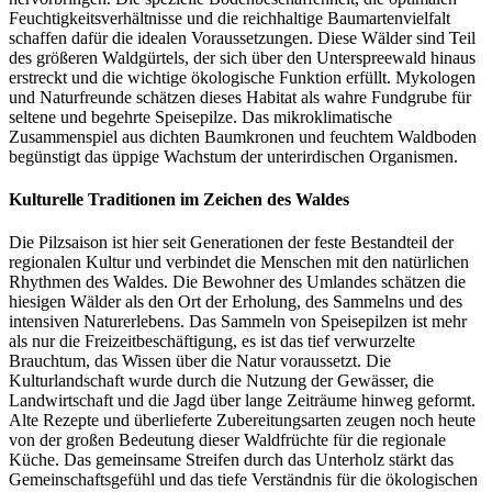
Feuchtigkeitsverhältnisse und die reichhaltige Baumartenvielfalt
schaffen dafür die idealen Voraussetzungen. Diese Wälder sind Teil
des größeren Waldgürtels, der sich über den Unterspreewald hinaus
erstreckt und die wichtige ökologische Funktion erfüllt. Mykologen
und Naturfreunde schätzen dieses Habitat als wahre Fundgrube für
seltene und begehrte Speisepilze. Das mikroklimatische
Zusammenspiel aus dichten Baumkronen und feuchtem Waldboden
begünstigt das üppige Wachstum der unterirdischen Organismen.
Kulturelle Traditionen im Zeichen des Waldes
Die Pilzsaison ist hier seit Generationen der feste Bestandteil der
regionalen Kultur und verbindet die Menschen mit den natürlichen
Rhythmen des Waldes. Die Bewohner des Umlandes schätzen die
hiesigen Wälder als den Ort der Erholung, des Sammelns und des
intensiven Naturerlebens. Das Sammeln von Speisepilzen ist mehr
als nur die Freizeitbeschäftigung, es ist das tief verwurzelte
Brauchtum, das Wissen über die Natur voraussetzt. Die
Kulturlandschaft wurde durch die Nutzung der Gewässer, die
Landwirtschaft und die Jagd über lange Zeiträume hinweg geformt.
Alte Rezepte und überlieferte Zubereitungsarten zeugen noch heute
von der großen Bedeutung dieser Waldfrüchte für die regionale
Küche. Das gemeinsame Streifen durch das Unterholz stärkt das
Gemeinschaftsgefühl und das tiefe Verständnis für die ökologischen