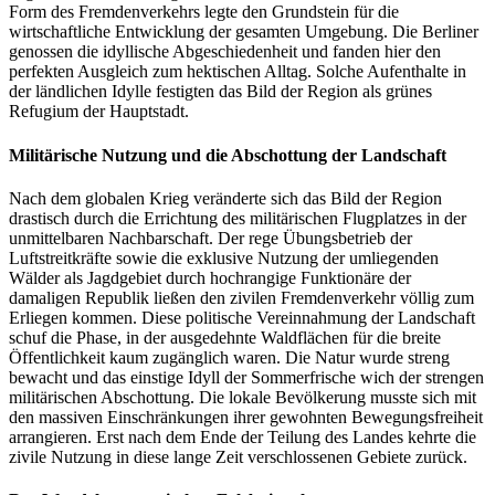
Form des Fremdenverkehrs legte den Grundstein für die
wirtschaftliche Entwicklung der gesamten Umgebung. Die Berliner
genossen die idyllische Abgeschiedenheit und fanden hier den
perfekten Ausgleich zum hektischen Alltag. Solche Aufenthalte in
der ländlichen Idylle festigten das Bild der Region als grünes
Refugium der Hauptstadt.
Militärische Nutzung und die Abschottung der Landschaft
Nach dem globalen Krieg veränderte sich das Bild der Region
drastisch durch die Errichtung des militärischen Flugplatzes in der
unmittelbaren Nachbarschaft. Der rege Übungsbetrieb der
Luftstreitkräfte sowie die exklusive Nutzung der umliegenden
Wälder als Jagdgebiet durch hochrangige Funktionäre der
damaligen Republik ließen den zivilen Fremdenverkehr völlig zum
Erliegen kommen. Diese politische Vereinnahmung der Landschaft
schuf die Phase, in der ausgedehnte Waldflächen für die breite
Öffentlichkeit kaum zugänglich waren. Die Natur wurde streng
bewacht und das einstige Idyll der Sommerfrische wich der strengen
militärischen Abschottung. Die lokale Bevölkerung musste sich mit
den massiven Einschränkungen ihrer gewohnten Bewegungsfreiheit
arrangieren. Erst nach dem Ende der Teilung des Landes kehrte die
zivile Nutzung in diese lange Zeit verschlossenen Gebiete zurück.