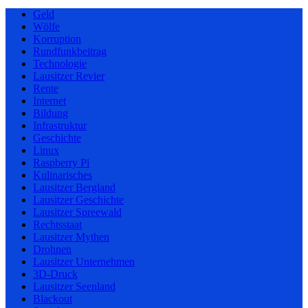
Geld
Wölfe
Korruption
Rundfunkbeitrag
Technologie
Lausitzer Revier
Rente
Internet
Bildung
Infrastruktur
Geschichte
Linux
Raspberry Pi
Kulinarisches
Lausitzer Bergland
Lausitzer Geschichte
Lausitzer Spreewald
Rechtsstaat
Lausitzer Mythen
Drohnen
Lausitzer Unternehmen
3D-Druck
Lausitzer Seenland
Blackout