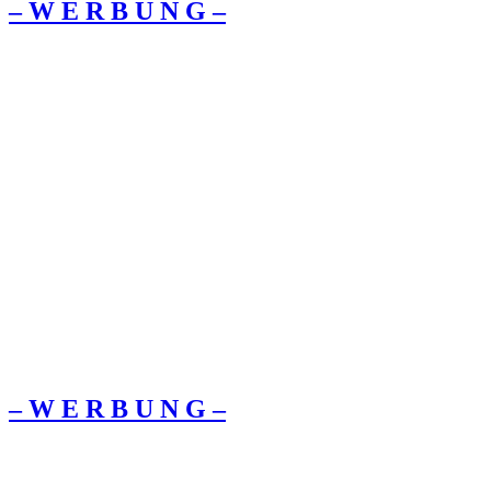
– W Ε R Β U Ν G –
– W Ε R Β U Ν G –