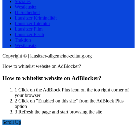
Soziales
Westlausitz
IT-Sicherheit
Lausitzer Kriminalität
Lausitzer Literatur
Lausitzer Film
Lausitzer Fisch
Traktion
Westlausitz
Copyright © | lausitzer-allgemeine-zeitung.org
How to whitelist website on AdBlocker?
How to whitelist website on AdBlocker?
1
Click on the AdBlock Plus icon on the top right corner of
your browser
2
Click on "Enabled on this site" from the AdBlock Plus
option
3
Refresh the page and start browsing the site
Scroll Up