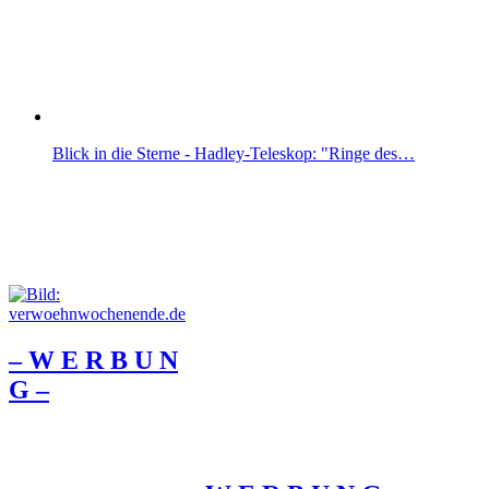
Blick in die Sterne - Hadley-Teleskop: "Ringe des…
– W Ε R Β U Ν
G –