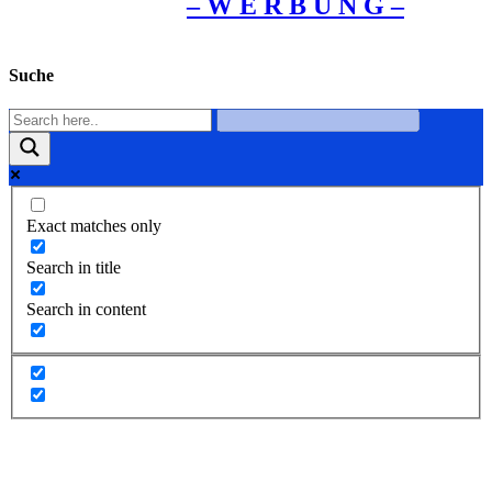
– W Ε R Β U Ν G –
Suche
Exact matches only
Search in title
Search in content