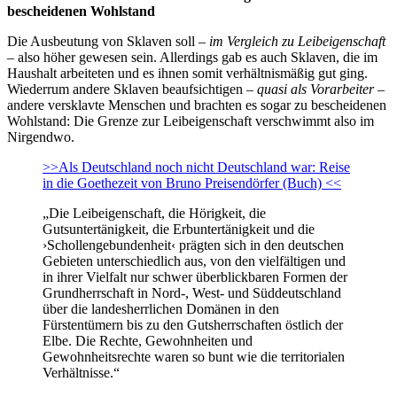
bescheidenen Wohlstand
Die Ausbeutung von Sklaven soll –
im Vergleich zu Leibeigenschaft
– also höher gewesen sein. Allerdings gab es auch Sklaven, die im
Haushalt arbeiteten und es ihnen somit verhältnismäßig gut ging.
Wiederrum andere Sklaven beaufsichtigen –
quasi als Vorarbeiter
–
andere versklavte Menschen und brachten es sogar zu bescheidenen
Wohlstand: Die Grenze zur Leibeigenschaft verschwimmt also im
Nirgendwo.
>>Als Deutschland noch nicht Deutschland war: Reise
in die Goethezeit von Bruno Preisendörfer (Buch) <<
„Die Leibeigenschaft, die Hörigkeit, die
Gutsuntertänigkeit, die Erbuntertänigkeit und die
›Schollengebundenheit‹ prägten sich in den deutschen
Gebieten unterschiedlich aus, von den vielfältigen und
in ihrer Vielfalt nur schwer überblickbaren Formen der
Grundherrschaft in Nord-, West- und Süddeutschland
über die landesherrlichen Domänen in den
Fürstentümern bis zu den Gutsherrschaften östlich der
Elbe. Die Rechte, Gewohnheiten und
Gewohnheitsrechte waren so bunt wie die territorialen
Verhältnisse.“