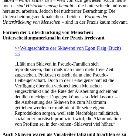
haben –
wurde seiner Zeit
– weit von sich gewiesen. Auch heute
noch –
sind Historiker emsig bemüht
– die Unterschiede mühsam
heraus zu arbeiten. Jedoch bei nüchterner Betrachtung: Die
Unterscheidungsmerkmale dieser beiden –
Formen der
Unterdrückung von Menschen
– sind in der Praxis kaum relevant.
Formen der Unterdrückung von Menschen:
Unterscheidungsmerkmal in der Praxis irrelevant
>>Weltgeschichte der Sklaverei von Egon Flaig (Buch)
<<
„Läßt man Sklaven in Pseudo-Familien sich
reproduzieren, dann muß man ihnen mehr freie Zeit
zugestehen. Praktisch entsteht dann eine Pseudo-
Leibeigenschaft. Doch in der Leibeigenschaft ist die
Verfügung über den verknechteten Menschen
eingeschränkt und die Rate der Ausbeutung scheinbar
deutlich niedriger. Dagegen könne – so Meillassoux –
die Ausbeutung des Sklaven bis zum Maximum
getrieben werden: er muß nicht für seine eigene
Reproduktion sorgen, weil sein Nachfolger militärisch,
sozial oder juristisch produziert wird; die Akkumulation
von Profiten sei in der ‹reinen› Sklaverei viel höher.“
Auch Sklaven waren als Vorabeiter tätig und brachten es zu