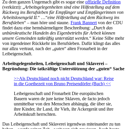
Zu dem ganzen Ungemach gibt es sogar eine
offizielle Definition
(verkürzt): „
Arbeitsgelegenheiten sind eine Hilfestellung auf dem
Rückweg ins Berufsleben für Empfänger und Empfängerinnen von
Arbeitslosengeld II.
“ …“
eine Hilfestellung auf dem Rückweg ins
Berufsleben
“ – man höre und staune.
Frank Bannert
von der CDU
findet dazu eine hemdsärmeligere Beschreibung: „
Durch das
unbürokratische Handeln des Eigenbetriebs für Arbeit können
unsere Gemeinden tatkräftig unterstützt werden.
“ Keine Silbe mehr
von irgendeiner Rückkehr ins Berufsleben. Dafür klingt das alles
nur allzu vertraut, nach der „
guten
“ alten Fronarbeit in der
Leibeigenschaft.
Arbeitsgelegenheiten
,
Leibeigenschaft und Sklaverei –
Begründung: Die tatkräftige Unterstützung der „guten“ Sache
>>Als Deutschland noch nicht Deutschland war: Reise
in die Goethezeit von Bruno Preisendörfer (Buch) <<
Leibeigenschaft und Fronarbeit Die europäischen
Bauern waren de jure keine Sklaven, de facto jedoch
unmittelbar von den Menschen abhängig, die über sie,
ihre Kinder, ihr Land, ihr Vieh, ihr Ackergerät und ihre
Arbeitskraft herrschten.
Das Leibeigenschaft und Sklaverei irgendwas miteinander zu tun