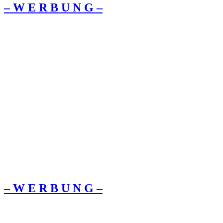
– W Ε R Β U Ν G –
– W Ε R Β U Ν G –