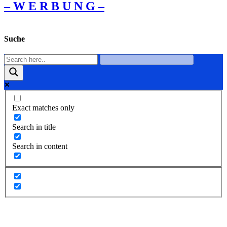
– W Ε R Β U Ν G –
Suche
Exact matches only
Search in title
Search in content