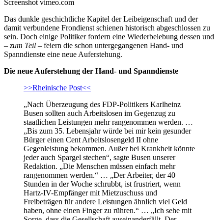
Screenshot vimeo.com
Das dunkle geschichtliche Kapitel der Leibeigenschaft und der
damit verbundene Frondienst schienen historisch abgeschlossen zu
sein. Doch einige Politiker fordern eine Wiederbelebung dessen und
–
zum Teil
– feiern die schon untergegangenen Hand- und
Spanndienste eine neue Auferstehung.
Die neue Auferstehung der Hand- und Spanndienste
>>Rheinische Post<<
„Nach Überzeugung des FDP-Politikers Karlheinz
Busen sollten auch Arbeitslosen im Gegenzug zu
staatlichen Leistungen mehr rangenommen werden. …
„Bis zum 35. Lebensjahr würde bei mir kein gesunder
Bürger einen Cent Arbeitslosengeld II ohne
Gegenleistung bekommen. Außer bei Krankheit könnte
jeder auch Spargel stechen“, sagte Busen unserer
Redaktion. „Die Menschen müssen einfach mehr
rangenommen werden.“ … „Der Arbeiter, der 40
Stunden in der Woche schrubbt, ist frustriert, wenn
Hartz-IV-Empfänger mit Mietzuschuss und
Freibeträgen für andere Leistungen ähnlich viel Geld
haben, ohne einen Finger zu rühren.“ … „Ich sehe mit
Sorge, dass die Gesellschaft auseinanderfällt. Der