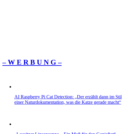
– W Ε R Β U Ν G –
AI Raspberry Pi Cat Detection: „Der erzählt dann im Stil
einer Naturdokumentation, was die Katze gerade macht“