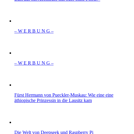
– W Ε R Β U Ν G –
– W Ε R Β U Ν G –
Fürst Hermann von Pueckler-Muskau: Wie eine eine
äthiopische Prinzessin in die Lausitz kam
Die Welt von Deepseek und Raspberry Pi