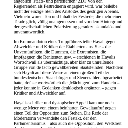
angeblich ‚staats- und parteifernen‘ ZDF von den
Regierenden als Festrednerin engagiert wird, war beileibe
nicht der einzige Stein des Anstoßes des gestrigen Abends.
Vielmehr waren Ton und Inhalt der Festrede, die mehr einer
Tirade glich, völlig unangemessen und vor dem Hintergrund
der gesellschaftlichen Polarisierung geradezu skandalös und
unverantwortlich.
Im Kommandoton eines Truppführers teilte Hayali gegen
Abweichler und Kritiker der Etablierten aus. Sie – die
Unvernünftigen, die Dummen, die Extremisten, die
Impfgegner, die Renitenten usw. – erschienen in Hayalis
Wortschwall als übermächtige, aber klar zu umreißende
Gruppe von de facto gewaltbereiten Staatsfeinden. Nachdem
sich Hayali auf diese Weise an einem großen Teil der
bundesdeutschen Staatsbürger und Steuerzahler abgearbeitet
hatte, rief sie wortwörtlich die ‚Mächtigen‘ zum Handeln –
jeder konnte in Gedanken denklogisch ergänzen – gegen
Kritiker und Abweichler auf.
Hayalis schriller und dystopischer Appell kam nur noch
wenige Meter von einem beinharten Gewaltaufruf gegen
einen Teil der Opposition zum Stehen. Die Rede der
Moderatorin verwandelte den Festakt, der den
Parlamentarismus – also auch die Opposition, den Wettstreit