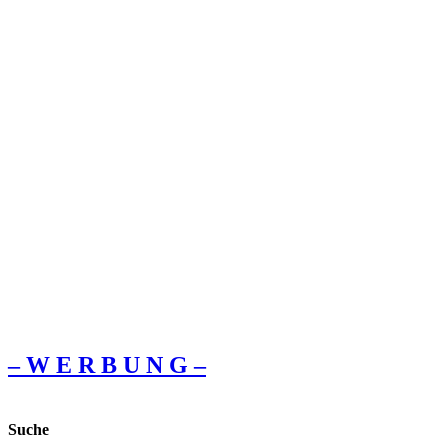
– W Ε R Β U Ν G –
Suche