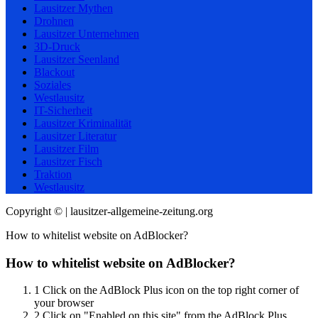
Lausitzer Mythen
Drohnen
Lausitzer Unternehmen
3D-Druck
Lausitzer Seenland
Blackout
Soziales
Westlausitz
IT-Sicherheit
Lausitzer Kriminalität
Lausitzer Literatur
Lausitzer Film
Lausitzer Fisch
Traktion
Westlausitz
Copyright © | lausitzer-allgemeine-zeitung.org
How to whitelist website on AdBlocker?
How to whitelist website on AdBlocker?
1
Click on the AdBlock Plus icon on the top right corner of
your browser
2
Click on "Enabled on this site" from the AdBlock Plus