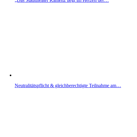
„Das Stadttheater Kamenz liegt im Herzen der…
Neutralitätspflicht & gleichberechtigte Teilnahme am…