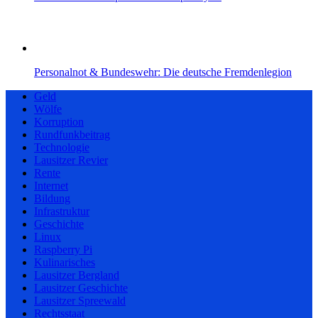
Personalnot & Bundeswehr: Die deutsche Fremdenlegion
Geld
Wölfe
Korruption
Rundfunkbeitrag
Technologie
Lausitzer Revier
Rente
Internet
Bildung
Infrastruktur
Geschichte
Linux
Raspberry Pi
Kulinarisches
Lausitzer Bergland
Lausitzer Geschichte
Lausitzer Spreewald
Rechtsstaat