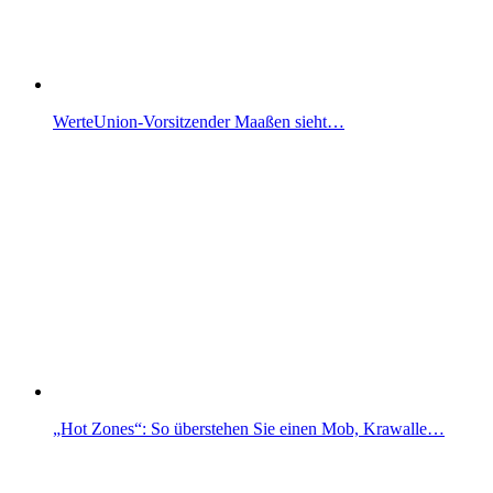
WerteUnion-Vorsitzender Maaßen sieht…
„Hot Zones“: So überstehen Sie einen Mob, Krawalle…