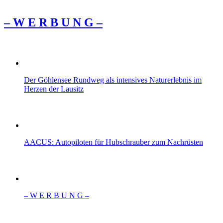
– W Ε R Β U Ν G –
Der Göhlensee Rundweg als intensives Naturerlebnis im
Herzen der Lausitz
AACUS: Autopiloten für Hubschrauber zum Nachrüsten
– W Ε R Β U Ν G –