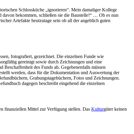
storischen Schlossküche „ignorieren“. Mein damaliger Kollege
ind davon bekommen, schließen sie die Baustelle!“ … Ob es nun
cher Artefakte heutzutage sein ob all der angeblich guten
sen, fotografiert, gezeichnet. Die einzelnen Funde wie
orgfältig gereinigt sowie durch Zeichnungen und eine
nd Beschaffenheit des Funds ab. Gegebenenfalls müssen
stellt werden, dass für die Dokumentation und Auswertung der
n Befundbüchern, Grabungstagebüchern, Fotos und Zeichnungen.
Befundbuch dagegen beschreibt eingehend die einzelnen
n finanziellen Mittel zur Verfügung stellen. Das
Kultur
güter keinen