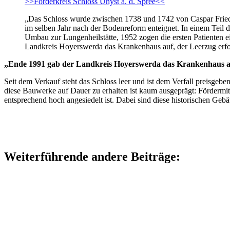
>>Förderkreis Schloss Uhyst a. d. Spree<<
„Das Schloss wurde zwischen 1738 und 1742 von Caspar Friedric
im selben Jahr nach der Bodenreform enteignet. In einem Teil 
Umbau zur Lungenheilstätte, 1952 zogen die ersten Patienten e
Landkreis Hoyerswerda das Krankenhaus auf, der Leerzug erfol
„Ende 1991 gab der Landkreis Hoyerswerda das Krankenhaus auf
Seit dem Verkauf steht das Schloss leer und ist dem Verfall preisgeb
diese Bauwerke auf Dauer zu erhalten ist kaum ausgeprägt: Fördermi
entsprechend hoch angesiedelt ist. Dabei sind diese historischen Ge
Weiterführende andere Beiträge: