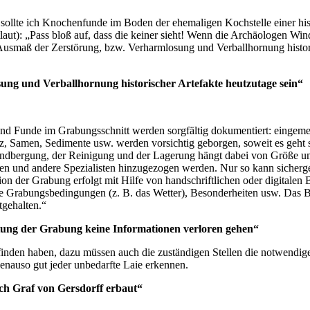
s sollte ich Knochenfunde im Boden der ehemaligen Kochstelle einer hi
laut): „Pass bloß auf, dass die keiner sieht! Wenn die Archäologen W
usmaß der Zerstörung, bzw. Verharmlosung und Verballhornung historis
ung und Verballhornung historischer Artefakte heutzutage sein“
und Funde im Grabungsschnitt werden sorgfältig dokumentiert: eingemes
, Samen, Sedimente usw. werden vorsichtig geborgen, soweit es geht s
undbergung, der Reinigung und der Lagerung hängt dabei von Größe u
en und andere Spezialisten hinzugezogen werden. Nur so kann sicherge
on der Grabung erfolgt mit Hilfe von handschriftlichen oder digitale
e Grabungsbedingungen (z. B. das Wetter), Besonderheiten usw. Das 
tgehalten.“
tung der Grabung keine Informationen verloren gehen“
finden haben, dazu müssen auch die zuständigen Stellen die notwendige
genauso gut jeder unbedarfte Laie erkennen.
ch Graf von Gersdorff erbaut“