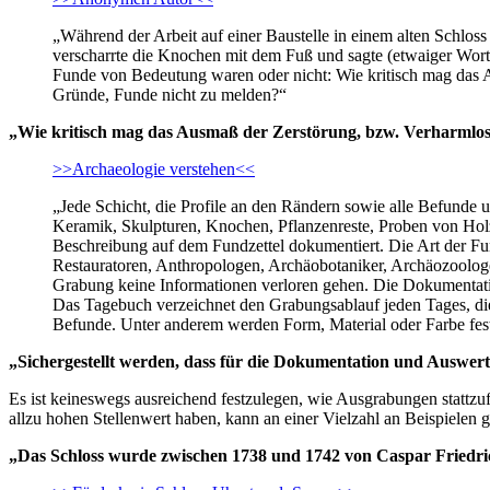
„Während der Arbeit auf einer Baustelle in einem alten Schlos
verscharrte die Knochen mit dem Fuß und sagte (etwaiger Wort
Funde von Bedeutung waren oder nicht: Wie kritisch mag das A
Gründe, Funde nicht zu melden?“
„Wie kritisch mag das Ausmaß der Zerstörung, bzw. Verharmlos
>>Archaeologie verstehen<<
„Jede Schicht, die Profile an den Rändern sowie alle Befunde 
Keramik, Skulpturen, Knochen, Pflanzenreste, Proben von Holz
Beschreibung auf dem Fundzettel dokumentiert. Die Art der F
Restauratoren, Anthropologen, Archäobotaniker, Archäozoolog
Grabung keine Informationen verloren gehen. Die Dokumentati
Das Tagebuch verzeichnet den Grabungsablauf jeden Tages, di
Befunde. Unter anderem werden Form, Material oder Farbe fes
„Sichergestellt werden, dass für die Dokumentation und Auswer
Es ist keineswegs ausreichend festzulegen, wie Ausgrabungen stattzu
allzu hohen Stellenwert haben, kann an einer Vielzahl an Beispielen 
„Das Schloss wurde zwischen 1738 und 1742 von Caspar Friedri