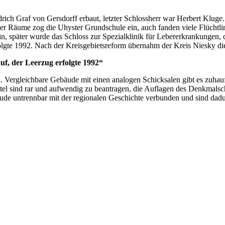
h Graf von Gersdorff erbaut, letzter Schlossherr war Herbert Kluge. 
der Räume zog die Uhyster Grundschule ein, auch fanden viele Flüchtl
in, später wurde das Schloss zur Spezialklinik für Lebererkrankungen,
gte 1992. Nach der Kreisgebietsreform übernahm der Kreis Niesky die
, der Leerzug erfolgte 1992“
en. Vergleichbare Gebäude mit einen analogen Schicksalen gibt es zuhau
ttel sind rar und aufwendig zu beantragen, die Auflagen des Denkmalsc
bäude untrennbar mit der regionalen Geschichte verbunden und sind da