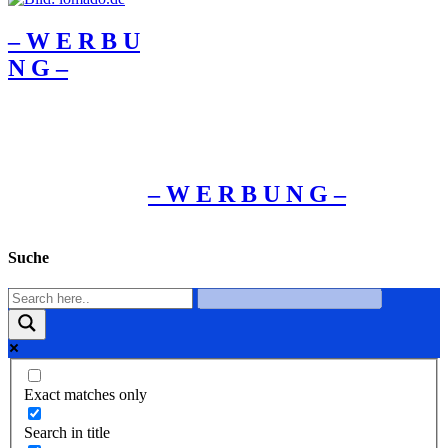
– W Ε R Β U
Ν G –
– W Ε R Β U Ν G –
Suche
Exact matches only
Search in title