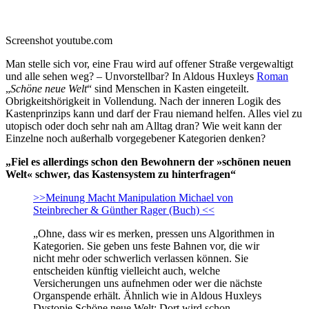
Screenshot youtube.com
Man stelle sich vor, eine Frau wird auf offener Straße vergewaltigt
und alle sehen weg? – Unvorstellbar? In Aldous Huxleys
Roman
„
Schöne neue Welt
“ sind Menschen in Kasten eingeteilt.
Obrigkeitshörigkeit in Vollendung. Nach der inneren Logik des
Kastenprinzips kann und darf der Frau niemand helfen. Alles viel zu
utopisch oder doch sehr nah am Alltag dran? Wie weit kann der
Einzelne noch außerhalb vorgegebener Kategorien denken?
„Fiel es allerdings schon den Bewohnern der »schönen neuen
Welt« schwer, das Kastensystem zu hinterfragen“
>>Meinung Macht Manipulation Michael von
Steinbrecher & Günther Rager (Buch) <<
„Ohne, dass wir es merken, pressen uns Algorithmen in
Kategorien. Sie geben uns feste Bahnen vor, die wir
nicht mehr oder schwerlich verlassen können. Sie
entscheiden künftig vielleicht auch, welche
Versicherungen uns aufnehmen oder wer die nächste
Organspende erhält. Ähnlich wie in Aldous Huxleys
Dystopie Schöne neue Welt: Dort wird schon