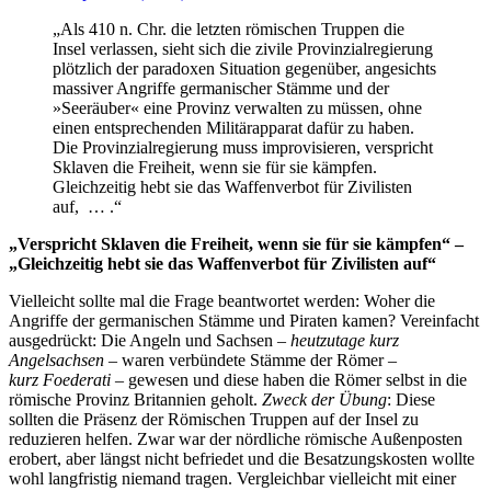
„Als 410 n. Chr. die letzten römischen Truppen die
Insel verlassen, sieht sich die zivile Provinzialregierung
plötzlich der paradoxen Situation gegenüber, angesichts
massiver Angriffe germanischer Stämme und der
»Seeräuber« eine Provinz verwalten zu müssen, ohne
einen entsprechenden Militärapparat dafür zu haben.
Die Provinzialregierung muss improvisieren, verspricht
Sklaven die Freiheit, wenn sie für sie kämpfen.
Gleichzeitig hebt sie das Waffenverbot für Zivilisten
auf, … .“
„Verspricht Sklaven die Freiheit, wenn sie für sie kämpfen“ –
„Gleichzeitig hebt sie das Waffenverbot für Zivilisten auf“
Vielleicht sollte mal die Frage beantwortet werden: Woher die
Angriffe der germanischen Stämme und Piraten kamen? Vereinfacht
ausgedrückt: Die Angeln und Sachsen –
heutzutage kurz
Angelsachsen
– waren verbündete Stämme der Römer –
kurz Foederati
– gewesen und diese haben die Römer selbst in die
römische Provinz Britannien geholt.
Zweck der Übung
: Diese
sollten die Präsenz der Römischen Truppen auf der Insel zu
reduzieren helfen. Zwar war der nördliche römische Außenposten
erobert, aber längst nicht befriedet und die Besatzungskosten wollte
wohl langfristig niemand tragen. Vergleichbar vielleicht mit einer