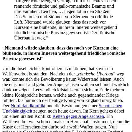
Aufgebrachte Mengen verfolgen um ihr nacktes Leben
rennende römische und gallo-romanische Beamte und
ihre Familien; Leichen, … liegen tot in den Straßen.
Das Schreien und Stöhnen von Sterbenden erfüllt die
Luft. Niemand würde glauben, dass das noch vor
Kurzem eine blühende, in ihrem Inneren weitestgehend
friedliche römische Provinz gewesen ist. Der römische
Überbau ist weg.“
„Niemand würde glauben, dass das noch vor Kurzem eine
blühende, in ihrem Inneren weitestgehend friedliche römische
Provinz gewesen ist“
Um die Insel leichter kontrollieren zu können, hat zuvor ein
Waffenverbot bestanden. Nachdem der „
römische Überbau
“ weg
war, konnte sich die Bevölkerung kaum Widerstand leisten. Auch
die einst ins Land geholten Angelsachsen wollten sich nicht wirklich
dankbar zeigen. Letztendlich kristallisierten sich am Ende mehrere
kleine Königreiche heraus, welche auch gegeneinander Kriege
führten, bis nur noch der heutige König von England übrig blieb.
Der
Nordirlandkonflikt
und die Bestrebungen einer
Schottischen
Unabhängigkeit
zeugen noch heute davon. Im Kern geht es dabei
um einen uralten Konflikt:
Kelten gegen Angelsachsen
. Ein
Waffenverbot war schon damals ein Herrschaftsinstrument, denn die
Kaste der Herrschenden durfte sehr wohl Waffen tragen. Nun