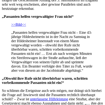
mögen die Geschehnisse Anfang des 5. Jahrhunderts im England
sehr weit weg erscheinen, aber gewisse Parallelen sind auch
heutzutage erkennbar.
„Passanten helfen vergewaltigter Frau nicht“
>>Bild<<
„Passanten helfen vergewaltigter Frau nicht – Eine 43-
jährige Hildesheimerin ist in der Nacht zu Samstag in
der Hildesheimer Innenstadt von einem Mann
vergewaltigt worden – obwohl ihre Rufe nicht
überhörbar waren, schritten vorbeikommende
Passanten nicht ein! … Erst als nach wenigen Minuten
ein Streifenwagen in der Straße auftauchte, ließ der
Vergewaltiger von seinem Opfer ab und sprintete
davon. Ein Beamter verfolgte den Täter zu Fuß, wurde
aber von diesem an der Jacobistraße abgehängt.“
„Obwohl ihre Rufe nicht überhörbar waren, schritten
vorbeikommende Passanten nicht ein!“
So schlimm die Ereignisse auch sein mögen, nur drängt sich hierbei
die Frage auf: Inwieweit sind die Passanten rechtlich überhaupt
schuld? – Zwar ist
unterlassene Hilfeleistung
eine Straftat, aber der
Gesetzestext macht ebenso Ausnahmen und darin steht: „…
ihm den