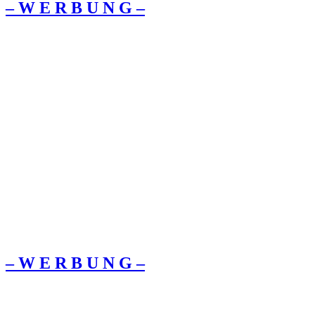
– W Ε R Β U Ν G –
– W Ε R Β U Ν G –