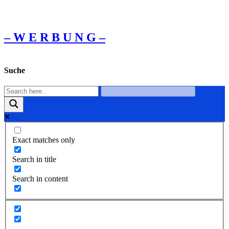
– W Ε R Β U Ν G –
Suche
Exact matches only
Search in title
Search in content