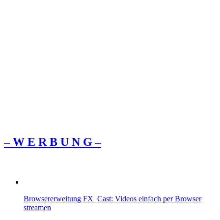
– W Ε R Β U Ν G –
Browsererweitung FX_Cast: Videos einfach per Browser
streamen