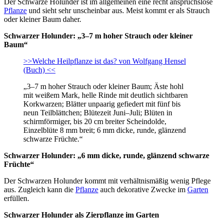
Der Schwarze Holunder ist im allgemeinen eine recht anspruchslose
Pflanze
und sieht sehr unscheinbar aus. Meist kommt er als Strauch
oder kleiner Baum daher.
Schwarzer Holunder: „3–7 m hoher Strauch oder kleiner
Baum“
>>Welche Heilpflanze ist das? von Wolfgang Hensel
(Buch) <<
„3–7 m hoher Strauch oder kleiner Baum; Äste hohl
mit weißem Mark, helle Rinde mit deutlich sichtbaren
Korkwarzen; Blätter unpaarig gefiedert mit fünf bis
neun Teilblättchen; Blütezeit Juni–Juli; Blüten in
schirmförmiger, bis 20 cm breiter Scheindolde,
Einzelblüte 8 mm breit; 6 mm dicke, runde, glänzend
schwarze Früchte.“
Schwarzer Holunder: „6 mm dicke, runde, glänzend schwarze
Früchte“
Der Schwarzen Holunder kommt mit verhältnismäßig wenig Pflege
aus. Zugleich kann die
Pflanze
auch dekorative Zwecke im
Garten
erfüllen.
Schwarzer Holunder als Zierpflanze im Garten