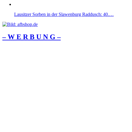
Lausitzer Sorben in der Slawenburg Raddusch: 40.…
– W Ε R Β U Ν G –