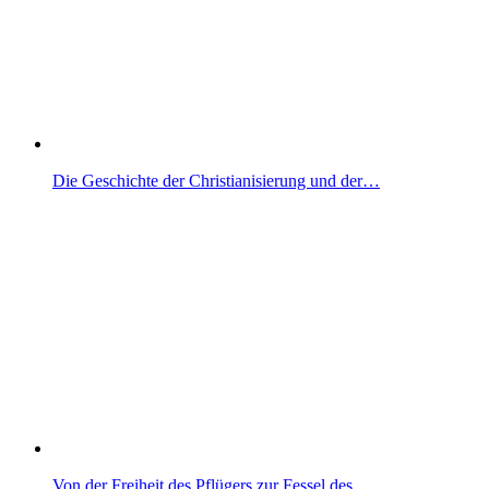
Die Geschichte der Christianisierung und der…
Von der Freiheit des Pflügers zur Fessel des…