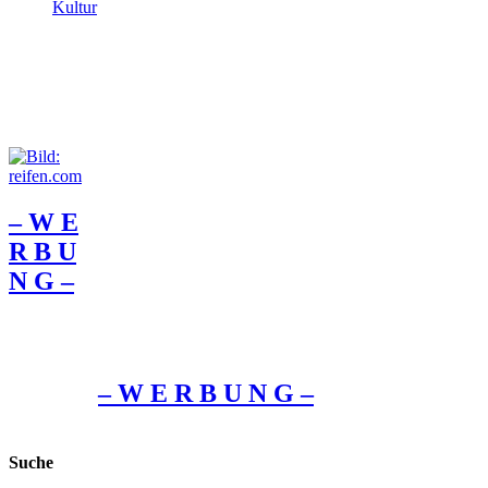
Kultur
– W Ε
R Β U
Ν G –
– W Ε R Β U Ν G –
Suche