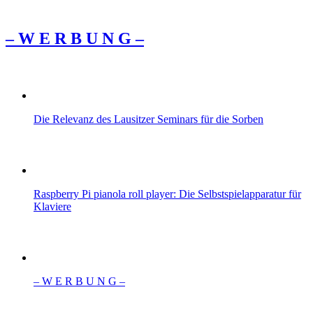
– W Ε R Β U Ν G –
Die Relevanz des Lausitzer Seminars für die Sorben
Raspberry Pi pianola roll player: Die Selbstspielapparatur für
Klaviere
– W Ε R Β U Ν G –