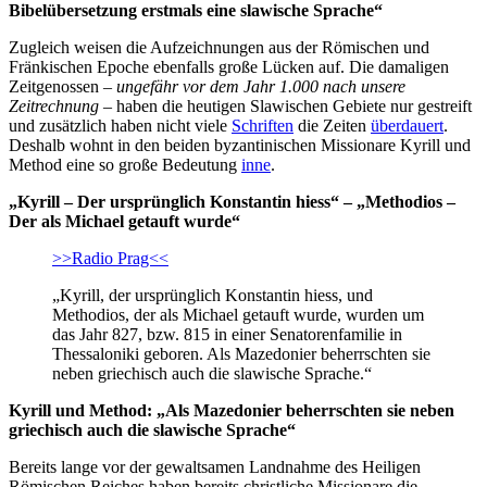
Bibelübersetzung erstmals eine slawische Sprache“
Zugleich weisen die Aufzeichnungen aus der Römischen und
Fränkischen Epoche ebenfalls große Lücken auf. Die damaligen
Zeitgenossen –
ungefähr vor dem Jahr 1.000 nach unsere
Zeitrechnung
– haben die heutigen Slawischen Gebiete nur gestreift
und zusätzlich haben nicht viele
Schriften
die Zeiten
überdauert
.
Deshalb wohnt in den beiden byzantinischen Missionare Kyrill und
Method eine so große Bedeutung
inne
.
„Kyrill – Der ursprünglich Konstantin hiess“ – „Methodios –
Der als Michael getauft wurde“
>>Radio Prag<<
„Kyrill, der ursprünglich Konstantin hiess, und
Methodios, der als Michael getauft wurde, wurden um
das Jahr 827, bzw. 815 in einer Senatorenfamilie in
Thessaloniki geboren. Als Mazedonier beherrschten sie
neben griechisch auch die slawische Sprache.“
Kyrill und Method: „Als Mazedonier beherrschten sie neben
griechisch auch die slawische Sprache“
Bereits lange vor der gewaltsamen Landnahme des Heiligen
Römischen Reiches haben bereits christliche Missionare die