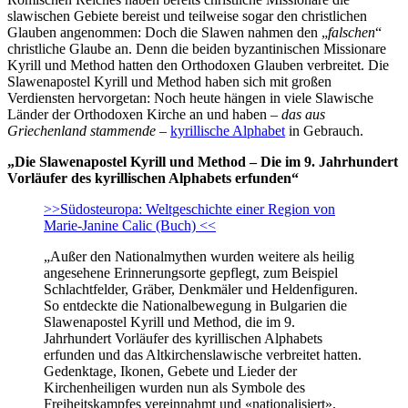
slawischen Gebiete bereist und teilweise sogar den christlichen
Glauben angenommen: Doch die Slawen nahmen den „
falschen
“
christliche Glaube an. Denn die beiden byzantinischen Missionare
Kyrill und Method hatten den Orthodoxen Glauben verbreitet. Die
Slawenapostel Kyrill und Method haben sich mit großen
Verdiensten hervorgetan: Noch heute hängen in viele Slawische
Länder der Orthodoxen Kirche an und haben –
das aus
Griechenland stammende
–
kyrillische Alphabet
in Gebrauch.
„Die Slawenapostel Kyrill und Method – Die im 9. Jahrhundert
Vorläufer des kyrillischen Alphabets erfunden“
>>Südosteuropa: Weltgeschichte einer Region von
Marie-Janine Calic (Buch) <<
„Außer den Nationalmythen wurden weitere als heilig
angesehene Erinnerungsorte gepflegt, zum Beispiel
Schlachtfelder, Gräber, Denkmäler und Heldenfiguren.
So entdeckte die Nationalbewegung in Bulgarien die
Slawenapostel Kyrill und Method, die im 9.
Jahrhundert Vorläufer des kyrillischen Alphabets
erfunden und das Altkirchenslawische verbreitet hatten.
Gedenktage, Ikonen, Gebete und Lieder der
Kirchenheiligen wurden nun als Symbole des
Freiheitskampfes vereinnahmt und «nationalisiert».