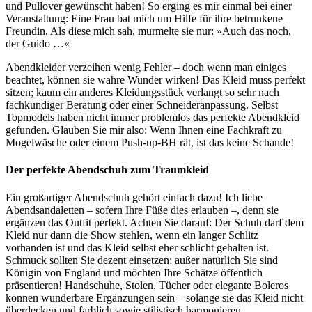
und Pullover gewünscht haben! So erging es mir einmal bei einer
Veranstaltung: Eine Frau bat mich um Hilfe für ihre betrunkene
Freundin. Als diese mich sah, murmelte sie nur: »Auch das noch,
der Guido …«
Abendkleider verzeihen wenig Fehler – doch wenn man einiges
beachtet, können sie wahre Wunder wirken! Das Kleid muss perfekt
sitzen; kaum ein anderes Kleidungsstück verlangt so sehr nach
fachkundiger Beratung oder einer Schneideranpassung. Selbst
Topmodels haben nicht immer problemlos das perfekte Abendkleid
gefunden. Glauben Sie mir also: Wenn Ihnen eine Fachkraft zu
Mogelwäsche oder einem Push-up-BH rät, ist das keine Schande!
Der perfekte Abendschuh zum Traumkleid
Ein großartiger Abendschuh gehört einfach dazu! Ich liebe
Abendsandaletten – sofern Ihre Füße dies erlauben –, denn sie
ergänzen das Outfit perfekt. Achten Sie darauf: Der Schuh darf dem
Kleid nur dann die Show stehlen, wenn ein langer Schlitz
vorhanden ist und das Kleid selbst eher schlicht gehalten ist.
Schmuck sollten Sie dezent einsetzen; außer natürlich Sie sind
Königin von England und möchten Ihre Schätze öffentlich
präsentieren! Handschuhe, Stolen, Tücher oder elegante Boleros
können wunderbare Ergänzungen sein – solange sie das Kleid nicht
überdecken und farblich sowie stilistisch harmonieren.