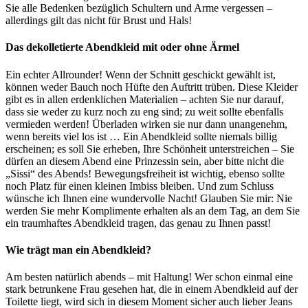
Sie alle Bedenken bezüglich Schultern und Arme vergessen –
allerdings gilt das nicht für Brust und Hals!
Das dekolletierte Abendkleid mit oder ohne Ärmel
Ein echter Allrounder! Wenn der Schnitt geschickt gewählt ist,
können weder Bauch noch Hüfte den Auftritt trüben. Diese Kleider
gibt es in allen erdenklichen Materialien – achten Sie nur darauf,
dass sie weder zu kurz noch zu eng sind; zu weit sollte ebenfalls
vermieden werden! Überladen wirken sie nur dann unangenehm,
wenn bereits viel los ist … Ein Abendkleid sollte niemals billig
erscheinen; es soll Sie erheben, Ihre Schönheit unterstreichen – Sie
dürfen an diesem Abend eine Prinzessin sein, aber bitte nicht die
„Sissi“ des Abends! Bewegungsfreiheit ist wichtig, ebenso sollte
noch Platz für einen kleinen Imbiss bleiben. Und zum Schluss
wünsche ich Ihnen eine wundervolle Nacht! Glauben Sie mir: Nie
werden Sie mehr Komplimente erhalten als an dem Tag, an dem Sie
ein traumhaftes Abendkleid tragen, das genau zu Ihnen passt!
Wie trägt man ein Abendkleid?
Am besten natürlich abends – mit Haltung! Wer schon einmal eine
stark betrunkene Frau gesehen hat, die in einem Abendkleid auf der
Toilette liegt, wird sich in diesem Moment sicher auch lieber Jeans