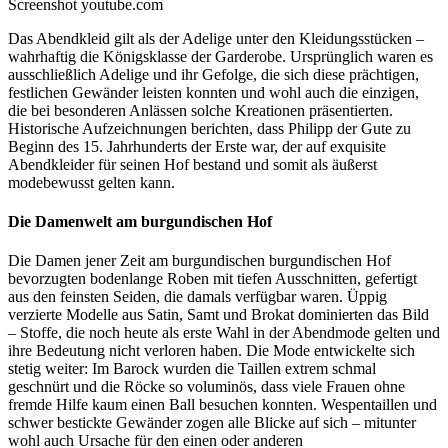
Screenshot youtube.com
Das Abendkleid gilt als der Adelige unter den Kleidungsstücken –
wahrhaftig die Königsklasse der Garderobe. Ursprünglich waren es
ausschließlich Adelige und ihr Gefolge, die sich diese prächtigen,
festlichen Gewänder leisten konnten und wohl auch die einzigen,
die bei besonderen Anlässen solche Kreationen präsentierten.
Historische Aufzeichnungen berichten, dass Philipp der Gute zu
Beginn des 15. Jahrhunderts der Erste war, der auf exquisite
Abendkleider für seinen Hof bestand und somit als äußerst
modebewusst gelten kann.
Die Damenwelt am burgundischen Hof
Die Damen jener Zeit am burgundischen burgundischen Hof
bevorzugten bodenlange Roben mit tiefen Ausschnitten, gefertigt
aus den feinsten Seiden, die damals verfügbar waren. Üppig
verzierte Modelle aus Satin, Samt und Brokat dominierten das Bild
– Stoffe, die noch heute als erste Wahl in der Abendmode gelten und
ihre Bedeutung nicht verloren haben. Die Mode entwickelte sich
stetig weiter: Im Barock wurden die Taillen extrem schmal
geschnürt und die Röcke so voluminös, dass viele Frauen ohne
fremde Hilfe kaum einen Ball besuchen konnten. Wespentaillen und
schwer bestickte Gewänder zogen alle Blicke auf sich – mitunter
wohl auch Ursache für den einen oder anderen