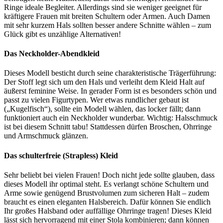
Ringe ideale Begleiter. Allerdings sind sie weniger geeignet für
kräftigere Frauen mit breiten Schultern oder Armen. Auch Damen
mit sehr kurzem Hals sollten besser andere Schnitte wählen – zum
Glück gibt es unzählige Alternativen!
Das Neckholder-Abendkleid
Dieses Modell besticht durch seine charakteristische Trägerführung:
Der Stoff legt sich um den Hals und verleiht dem Kleid Halt auf
äußerst feminine Weise. In gerader Form ist es besonders schön und
passt zu vielen Figurtypen. Wer etwas rundlicher gebaut ist
(„Kugelfisch“), sollte ein Modell wählen, das locker fällt; dann
funktioniert auch ein Neckholder wunderbar. Wichtig: Halsschmuck
ist bei diesem Schnitt tabu! Stattdessen dürfen Broschen, Ohrringe
und Armschmuck glänzen.
Das schulterfreie (Strapless) Kleid
Sehr beliebt bei vielen Frauen! Doch nicht jede sollte glauben, dass
dieses Modell ihr optimal steht. Es verlangt schöne Schultern und
Arme sowie genügend Brustvolumen zum sicheren Halt – zudem
braucht es einen eleganten Halsbereich. Dafür können Sie endlich
Ihr großes Halsband oder auffällige Ohrringe tragen! Dieses Kleid
lässt sich hervorragend mit einer Stola kombinieren; dann können