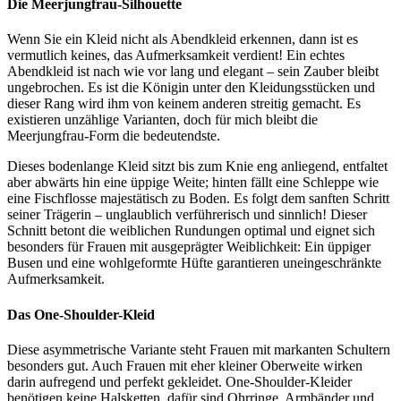
Die Meerjungfrau-Silhouette
Wenn Sie ein Kleid nicht als Abendkleid erkennen, dann ist es
vermutlich keines, das Aufmerksamkeit verdient! Ein echtes
Abendkleid ist nach wie vor lang und elegant – sein Zauber bleibt
ungebrochen. Es ist die Königin unter den Kleidungsstücken und
dieser Rang wird ihm von keinem anderen streitig gemacht. Es
existieren unzählige Varianten, doch für mich bleibt die
Meerjungfrau-Form die bedeutendste.
Dieses bodenlange Kleid sitzt bis zum Knie eng anliegend, entfaltet
aber abwärts hin eine üppige Weite; hinten fällt eine Schleppe wie
eine Fischflosse majestätisch zu Boden. Es folgt dem sanften Schritt
seiner Trägerin – unglaublich verführerisch und sinnlich! Dieser
Schnitt betont die weiblichen Rundungen optimal und eignet sich
besonders für Frauen mit ausgeprägter Weiblichkeit: Ein üppiger
Busen und eine wohlgeformte Hüfte garantieren uneingeschränkte
Aufmerksamkeit.
Das One-Shoulder-Kleid
Diese asymmetrische Variante steht Frauen mit markanten Schultern
besonders gut. Auch Frauen mit eher kleiner Oberweite wirken
darin aufregend und perfekt gekleidet. One-Shoulder-Kleider
benötigen keine Halsketten, dafür sind Ohrringe, Armbänder und