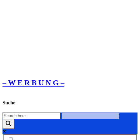
– W Ε R Β U Ν G –
Suche