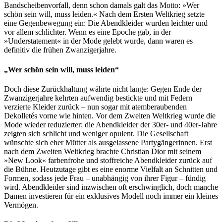
Bandscheibenvorfall, denn schon damals galt das Motto: »Wer
schön sein will, muss leiden.« Nach dem Ersten Weltkrieg setzte
eine Gegenbewegung ein: Die Abendkleider wurden leichter und
vor allem schlichter. Wenn es eine Epoche gab, in der
»Understatement« in der Mode gelebt wurde, dann waren es
definitiv die frühen Zwanzigerjahre.
„Wer schön sein will, muss leiden“
Doch diese Zurückhaltung währte nicht lange: Gegen Ende der
Zwanzigerjahre kehrten aufwendig bestickte und mit Federn
verzierte Kleider zurück – nun sogar mit atemberaubenden
Dekolletés vorne wie hinten. Vor dem Zweiten Weltkrieg wurde die
Mode wieder reduzierter; die Abendkleider der 30er- und 40er-Jahre
zeigten sich schlicht und weniger opulent. Die Gesellschaft
wünschte sich eher Mütter als ausgelassene Partygängerinnen. Erst
nach dem Zweiten Weltkrieg brachte Christian Dior mit seinem
»New Look« farbenfrohe und stoffreiche Abendkleider zurück auf
die Bühne. Heutzutage gibt es eine enorme Vielfalt an Schnitten und
Formen, sodass jede Frau – unabhängig von ihrer Figur – fündig
wird. Abendkleider sind inzwischen oft erschwinglich, doch manche
Damen investieren für ein exklusives Modell noch immer ein kleines
Vermögen.