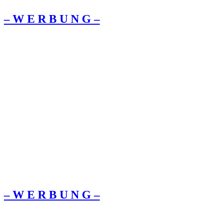
– W Ε R Β U Ν G –
– W Ε R Β U Ν G –