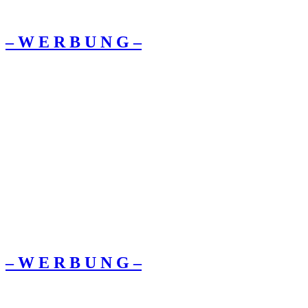
– W Ε R Β U Ν G –
– W Ε R Β U Ν G –