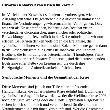
Unvorhersehbarkeit von Krisen im Vorfeld
Im Vorfeld einer Krise lässt sich niemals vorhersagen, wie ihr
Ausgang sein wird. Oft geschehen die Auslöser für umfassende
finanzielle Veränderungen gewissermaßen im Verborgenen. Das,
was wir als Krise empfinden, ist häufig das Resultat vieler
verschiedener ökonomischer, umweltlicher oder politischer
Entwicklungen, die letztendlich in der Krise münden, die wir nun
erleben. Bei Krisen denken viele oft an die Ereignisse, die
symbolisch mit ihnen verbunden sind. Solche Momente gehen dann
in die Geschichtsschreibung ein: Die Insolvenz von Lehman
Brothers, die Ermordung des österreichischen Thronfolgers Franz
Ferdinand oder der Schwarze Donnerstag sind die herausragenden
Edelsteine einer Kette von Ereignissen, die durch ihre
Einzigartigkeit die Aufmerksamkeit auf sich ziehen.
Symbolische Momente und die Gesamtheit der Krise
Diese Momente sind jedoch nur Teile einer umfassenden
Handlungskette, die zur jeweiligen Krise geführt hat. Durch diese
symbolischen Augenblicke wurden weder die Weltfinanzkrise 2008
noch der Erste Weltkrieg oder die Große Depression ausgelöst; sie
stehen jedoch sinnbildlich und vereinfachend für die enormen
Veränderungen, die mit ihnen verknüpft sind. Wer die Geschichte