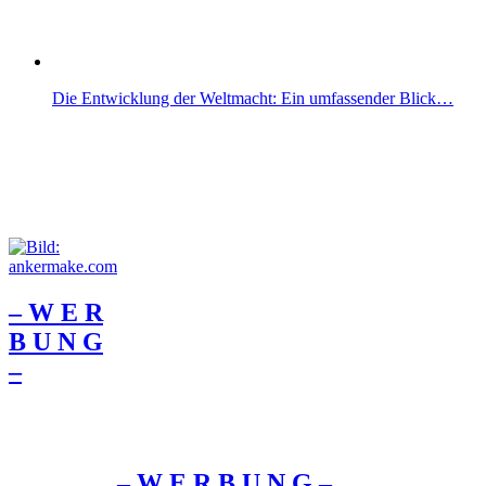
Die Entwicklung der Weltmacht: Ein umfassender Blick…
– W Ε R
Β U Ν G
–
– W Ε R Β U Ν G –