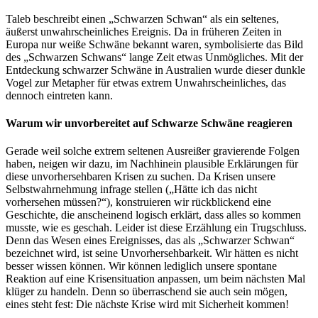
Taleb beschreibt einen „Schwarzen Schwan“ als ein seltenes,
äußerst unwahrscheinliches Ereignis. Da in früheren Zeiten in
Europa nur weiße Schwäne bekannt waren, symbolisierte das Bild
des „Schwarzen Schwans“ lange Zeit etwas Unmögliches. Mit der
Entdeckung schwarzer Schwäne in Australien wurde dieser dunkle
Vogel zur Metapher für etwas extrem Unwahrscheinliches, das
dennoch eintreten kann.
Warum wir unvorbereitet auf Schwarze Schwäne reagieren
Gerade weil solche extrem seltenen Ausreißer gravierende Folgen
haben, neigen wir dazu, im Nachhinein plausible Erklärungen für
diese unvorhersehbaren Krisen zu suchen. Da Krisen unsere
Selbstwahrnehmung infrage stellen („Hätte ich das nicht
vorhersehen müssen?“), konstruieren wir rückblickend eine
Geschichte, die anscheinend logisch erklärt, dass alles so kommen
musste, wie es geschah. Leider ist diese Erzählung ein Trugschluss.
Denn das Wesen eines Ereignisses, das als „Schwarzer Schwan“
bezeichnet wird, ist seine Unvorhersehbarkeit. Wir hätten es nicht
besser wissen können. Wir können lediglich unsere spontane
Reaktion auf eine Krisensituation anpassen, um beim nächsten Mal
klüger zu handeln. Denn so überraschend sie auch sein mögen,
eines steht fest: Die nächste Krise wird mit Sicherheit kommen!