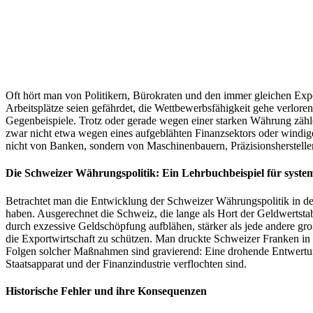
Oft hört man von Politikern, Bürokraten und den immer gleichen Expe
Arbeitsplätze seien gefährdet, die Wettbewerbsfähigkeit gehe verlor
Gegenbeispiele. Trotz oder gerade wegen einer starken Währung zähle
zwar nicht etwa wegen eines aufgeblähten Finanzsektors oder windige
nicht von Banken, sondern von Maschinenbauern, Präzisionsherstell
Die Schweizer Währungspolitik: Ein Lehrbuchbeispiel für syste
Betrachtet man die Entwicklung der Schweizer Währungspolitik in de
haben. Ausgerechnet die Schweiz, die lange als Hort der Geldwertstab
durch exzessive Geldschöpfung aufblähen, stärker als jede andere g
die Exportwirtschaft zu schützen. Man druckte Schweizer Franken in
Folgen solcher Maßnahmen sind gravierend: Eine drohende Entwertung
Staatsapparat und der Finanzindustrie verflochten sind.
Historische Fehler und ihre Konsequenzen