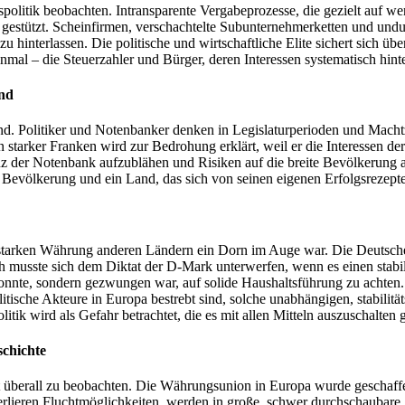
politik beobachten. Intransparente Vergabeprozesse, die gezielt auf 
gestützt. Scheinfirmen, verschachtelte Subunternehmerketten und undu
u hinterlassen. Die politische und wirtschaftliche Elite sichert sich ü
inmal – die Steuerzahler und Bürger, deren Interessen systematisch hin
and
nd. Politiker und Notenbanker denken in Legislaturperioden und Machtzyk
in starker Franken wird zur Bedrohung erklärt, weil er die Interessen de
nz der Notenbank aufzublähen und Risiken auf die breite Bevölkerung a
nd Bevölkerung und ein Land, das sich von seinen eigenen Erfolgsrezept
en, starken Währung anderen Ländern ein Dorn im Auge war. Die Deutsc
ch musste sich dem Diktat der D-Mark unterwerfen, wenn es einen stabil
nnte, sondern gezwungen war, auf solide Haushaltsführung zu achten. D
litische Akteure in Europa bestrebt sind, solche unabhängigen, stabilit
tik wird als Gefahr betrachtet, die es mit allen Mitteln auszuschalten gi
schichte
st überall zu beobachten. Die Währungsunion in Europa wurde geschaff
verlieren Fluchtmöglichkeiten, werden in große, schwer durchschaubar