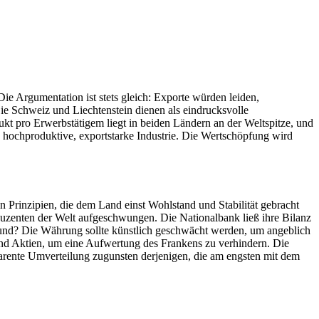
e Argumentation ist stets gleich: Exporte würden leiden,
ie Schweiz und Liechtenstein dienen als eindrucksvolle
kt pro Erwerbstätigem liegt in beiden Ländern an der Weltspitze, und
 hochproduktive, exportstarke Industrie. Die Wertschöpfung wird
Prinzipien, die dem Land einst Wohlstand und Stabilität gebracht
roduzenten der Welt aufgeschwungen. Die Nationalbank ließ ihre Bilanz
Grund? Die Währung sollte künstlich geschwächt werden, um angeblich
und Aktien, um eine Aufwertung des Frankens zu verhindern. Die
arente Umverteilung zugunsten derjenigen, die am engsten mit dem