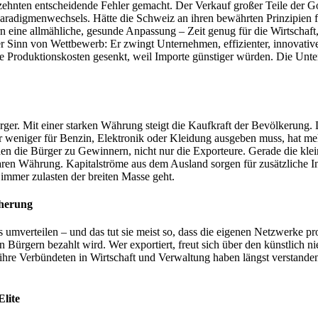
rzehnten entscheidende Fehler gemacht. Der Verkauf großer Teile der 
 Paradigmenwechsels. Hätte die Schweiz an ihren bewährten Prinzipien 
eine allmähliche, gesunde Anpassung – Zeit genug für die Wirtschaft, s
 Sinn von Wettbewerb: Er zwingt Unternehmen, effizienter, innovativer
ie Produktionskosten gesenkt, weil Importe günstiger würden. Die Unt
ürger. Mit einer starken Währung steigt die Kaufkraft der Bevölkerung.
r weniger für Benzin, Elektronik oder Kleidung ausgeben muss, hat meh
die Bürger zu Gewinnern, nicht nur die Exporteure. Gerade die klein
aren Währung. Kapitalströme aus dem Ausland sorgen für zusätzliche In
 immer zulasten der breiten Masse geht.
cherung
ls umverteilen – und das tut sie meist so, dass die eigenen Netzwerke pr
en Bürgern bezahlt wird. Wer exportiert, freut sich über den künstlich
d ihre Verbündeten in Wirtschaft und Verwaltung haben längst verstande
Elite