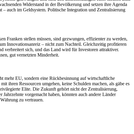
den wachsenden Widerstand in der Bevölkerung und setzen ihre Agenda
 – auch im Geldsystem. Politische Integration und Zentralisierung
rken Franken stellen müssen, sind gezwungen, effizienter zu werden,
Innovationsanreiz – nicht zum Nachteil. Gleichzeitig profitieren
verbreitert sich, und das Land wird für Investoren attraktiver.
nen, gut vernetzten Minderheit.
nicht mehr EU, sondern eine Rückbesinnung auf wirtschaftliche
oll mit ihren Ressourcen umgehen, keine Schulden machen, als gäbe es
vilegierte Elite. Die Zukunft gehört nicht der Zentralisierung,
 über Jahrzehnte vorgemacht haben, könnten auch andere Länder
en Währung zu vertrauen.