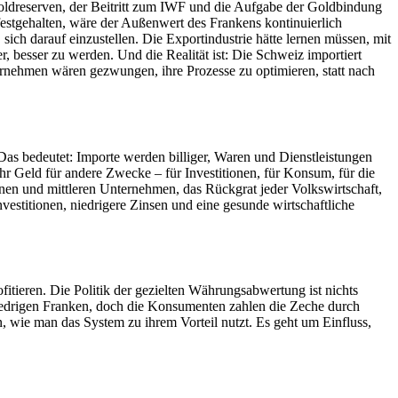
Goldreserven, der Beitritt zum IWF und die Aufgabe der Goldbindung
festgehalten, wäre der Außenwert des Frankens kontinuierlich
ich darauf einzustellen. Die Exportindustrie hätte lernen müssen, mit
, besser zu werden. Und die Realität ist: Die Schweiz importiert
ernehmen wären gezwungen, ihre Prozesse zu optimieren, statt nach
 Das bedeutet: Importe werden billiger, Waren und Dienstleistungen
r Geld für andere Zwecke – für Investitionen, für Konsum, für die
en und mittleren Unternehmen, das Rückgrat jeder Volkswirtschaft,
vestitionen, niedrigere Zinsen und eine gesunde wirtschaftliche
ofitieren. Die Politik der gezielten Währungsabwertung ist nichts
 niedrigen Franken, doch die Konsumenten zahlen die Zeche durch
n, wie man das System zu ihrem Vorteil nutzt. Es geht um Einfluss,