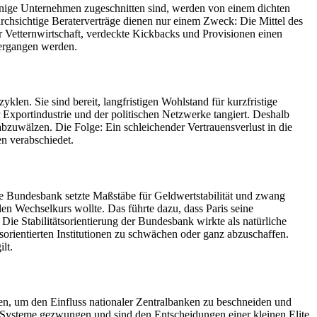
wenige Unternehmen zugeschnitten sind, werden von einem dichten
rchsichtige Beraterverträge dienen nur einem Zweck: Die Mittel des
ber Vetternwirtschaft, verdeckte Kickbacks und Provisionen einen
tergangen werden.
len. Sie sind bereit, langfristigen Wohlstand für kurzfristige
r Exportindustrie und der politischen Netzwerke tangiert. Deshalb
bzuwälzen. Die Folge: Ein schleichender Vertrauensverlust in die
en verabschiedet.
he Bundesbank setzte Maßstäbe für Geldwertstabilität und zwang
en Wechselkurs wollte. Das führte dazu, dass Paris seine
ie Stabilitätsorientierung der Bundesbank wirkte als natürliche
ätsorientierten Institutionen zu schwächen oder ganz abzuschaffen.
lt.
en, um den Einfluss nationaler Zentralbanken zu beschneiden und
e Systeme gezwungen und sind den Entscheidungen einer kleinen Elite