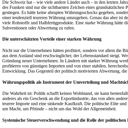
Die Schweiz hat – wie viele andere Länder auch – in den letzten Jah
des Franken sind nur die sichtbarsten Zeichen eines grundsätzlichen
gestiegen. Es hätte keine abrupten Währungsschocks gegeben, sondern 
einer tendenziell teureren Währung umzugehen. Genau das aber ist der
viele Rohstoffe und Halbfertigprodukte. Eine starke Währung hätte d
Subventionen oder Abwertung zu rufen.
Die unterschätzten Vorteile einer starken Währung
Nicht nur die Unternehmen hätten profitiert, sondern vor allem die B
aus dem Ausland sind erschwinglicher, der Lebensstandard steigt. We
Gründung neuer Unternehmen. In Ländern mit starker Währung werden 
profitieren von günstigen Importen und von einer stabilen, berechenb
Entwicklung. Das Gegenteil der politisch motivierten Abwertung, die
Währungspolitik als Instrument der Umverteilung und Machtsi
Die Wahrheit ist: Politik schafft keinen Wohlstand, sie kann bestenfal
anderes als ein Geschenk an die Exportindustrie, das von allen ander
teurere Importe und eine sinkende Kaufkraft. Die politische Elite un
um Macht, um Pfründe – nicht um das Wohl der Allgemeinheit.
Systemische Steuerverschwendung und die Rolle der politischen 