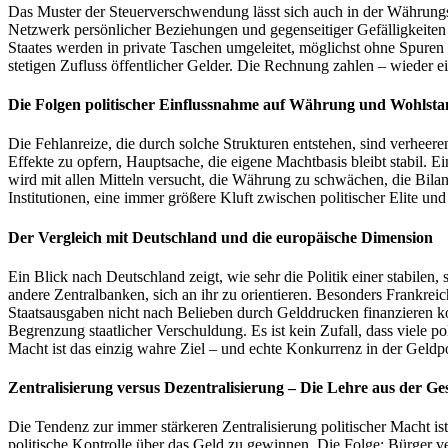
Das Muster der Steuerverschwendung lässt sich auch in der Währungs
Netzwerk persönlicher Beziehungen und gegenseitiger Gefälligkeiten 
Staates werden in private Taschen umgeleitet, möglichst ohne Spuren z
stetigen Zufluss öffentlicher Gelder. Die Rechnung zahlen – wieder e
Die Folgen politischer Einflussnahme auf Währung und Wohlst
Die Fehlanreize, die durch solche Strukturen entstehen, sind verheere
Effekte zu opfern, Hauptsache, die eigene Machtbasis bleibt stabil. E
wird mit allen Mitteln versucht, die Währung zu schwächen, die Bila
Institutionen, eine immer größere Kluft zwischen politischer Elite u
Der Vergleich mit Deutschland und die europäische Dimension
Ein Blick nach Deutschland zeigt, wie sehr die Politik einer stabil
andere Zentralbanken, sich an ihr zu orientieren. Besonders Frankrei
Staatsausgaben nicht nach Belieben durch Gelddrucken finanzieren ko
Begrenzung staatlicher Verschuldung. Es ist kein Zufall, dass viele po
Macht ist das einzig wahre Ziel – und echte Konkurrenz in der Geldpoli
Zentralisierung versus Dezentralisierung – Die Lehre aus der Ge
Die Tendenz zur immer stärkeren Zentralisierung politischer Macht i
politische Kontrolle über das Geld zu gewinnen. Die Folge: Bürger 