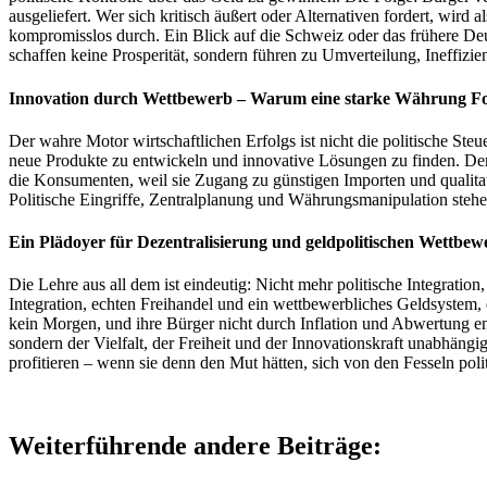
ausgeliefert. Wer sich kritisch äußert oder Alternativen fordert, wir
kompromisslos durch. Ein Blick auf die Schweiz oder das frühere Deut
schaffen keine Prosperität, sondern führen zu Umverteilung, Ineffiz
Innovation durch Wettbewerb – Warum eine starke Währung Fort
Der wahre Motor wirtschaftlichen Erfolgs ist nicht die politische St
neue Produkte zu entwickeln und innovative Lösungen zu finden. Der
die Konsumenten, weil sie Zugang zu günstigen Importen und qualitativ
Politische Eingriffe, Zentralplanung und Währungsmanipulation stehen
Ein Plädoyer für Dezentralisierung und geldpolitischen Wettbew
Die Lehre aus all dem ist eindeutig: Nicht mehr politische Integratio
Integration, echten Freihandel und ein wettbewerbliches Geldsystem, 
kein Morgen, und ihre Bürger nicht durch Inflation und Abwertung entei
sondern der Vielfalt, der Freiheit und der Innovationskraft unabhäng
profitieren – wenn sie denn den Mut hätten, sich von den Fesseln poli
Weiterführende andere Beiträge: