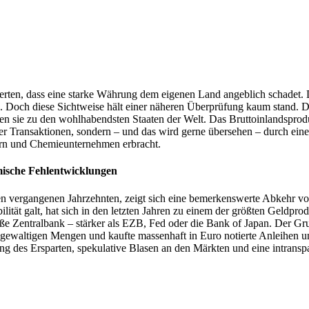
rten, dass eine starke Währung dem eigenen Land angeblich schadet. Di
en. Doch diese Sichtweise hält einer näheren Überprüfung kaum stand. D
n sie zu den wohlhabendsten Staaten der Welt. Das Bruttoinlandsprodu
r Transaktionen, sondern – und das wird gerne übersehen – durch eine
ern und Chemieunternehmen erbracht.
mische Fehlentwicklungen
n vergangenen Jahrzehnten, zeigt sich eine bemerkenswerte Abkehr von 
ilität galt, hat sich in den letzten Jahren zu einem der größten Geldp
roße Zentralbank – stärker als EZB, Fed oder die Bank of Japan. Der 
 gewaltigen Mengen und kaufte massenhaft in Euro notierte Anleihen 
 des Ersparten, spekulative Blasen an den Märkten und eine intransp