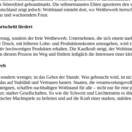
d als Störenfried gebrandmarkt. Die selbsternannten Eliten ignorieren 
schland zeigt jedoch: Wohlstand entsteht dort, wo Wettbewerb herrscht
ienz und wachsendem Frust.
schritt fördert
euerung, sondern der freie Wettbewerb. Unternehmen, die sich einem sta
 Druck, mit höheren Lohn- und Produktionskosten umzugehen, wird zum 
 hochwertigen Produkten erhalten. Die Kaufkraft steigt, der Wohlstand 
 diesem Prozess im Weg und fördern lediglich die Interessen einer klei
erb
n, sondern weniger, ist das Gebot der Stunde. Was gebraucht wird, ist 
das auf Stabilität und Vertrauen basiert. Staaten, die verantwortungsv
gnen, schaffen nachhaltigen Wohlstand für alle – nicht nur für eine pri
iger, starker Gesellschaften. So wie die Schweiz und Liechtenstein es
tischer Machtspiele zu befreien und auf die Kraft einer starken, stabil