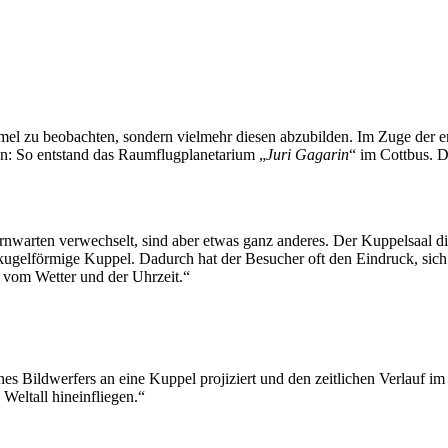
mel zu beobachten, sondern vielmehr diesen abzubilden. Im Zuge der
hen: So entstand das Raumflugplanetarium „
Juri Gagarin
“ im Cottbus. D
rnwarten verwechselt, sind aber etwas ganz anderes. Der Kuppelsaal di
lbkugelförmige Kuppel. Dadurch hat der Besucher oft den Eindruck, sich
 vom Wetter und der Uhrzeit.“
ines Bildwerfers an eine Kuppel projiziert und den zeitlichen Verlauf i
Weltall hineinfliegen.“