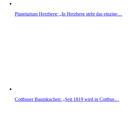
Planetarium Herzberg: „In Herzberg steht das einzige…
Cottbuser Baumkuchen: „Seit 1819 wird in Cottbus…