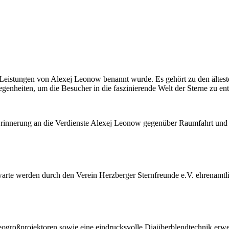
 Leistungen von Alexej Leonow benannt wurde. Es gehört zu den ältes
egenheiten, um die Besucher in die faszinierende Welt der Sterne zu en
 Erinnerung an die Verdienste Alexej Leonow gegenüber Raumfahrt und
rte werden durch den Verein Herzberger Sternfreunde e.V. ehrenamtli
großprojektoren sowie eine eindrucksvolle Diaüberblendtechnik erwei