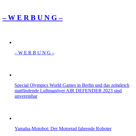
– W Ε R Β U Ν G –
– W Ε R Β U Ν G –
Special Olympics World Games in Berlin und das zeitgleich
stattfindende Luftmanöver AIR DEFENDER 2023 sind
unvereinbar
Yamaha-Motobot: Der Motorrad fahrende Roboter