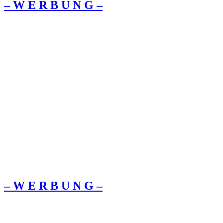
– W Ε R Β U Ν G –
– W Ε R Β U Ν G –