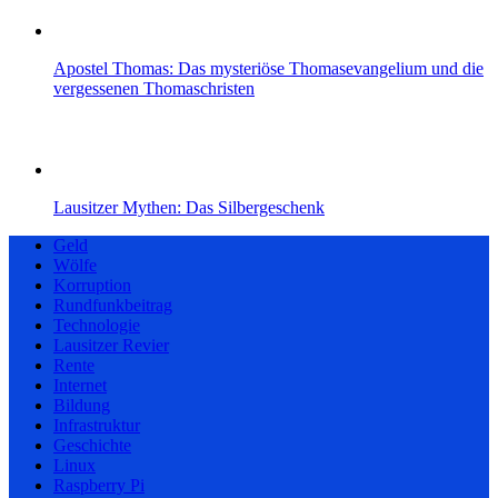
Apostel Thomas: Das mysteriöse Thomasevangelium und die
vergessenen Thomaschristen
Lausitzer Mythen: Das Silbergeschenk
Geld
Wölfe
Korruption
Rundfunkbeitrag
Technologie
Lausitzer Revier
Rente
Internet
Bildung
Infrastruktur
Geschichte
Linux
Raspberry Pi