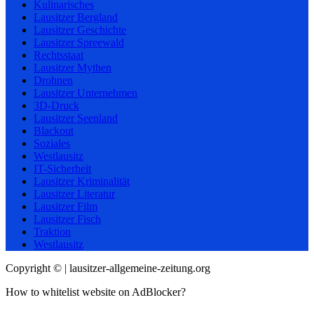
Kulinarisches
Lausitzer Bergland
Lausitzer Geschichte
Lausitzer Spreewald
Rechtsstaat
Lausitzer Mythen
Drohnen
Lausitzer Unternehmen
3D-Druck
Lausitzer Seenland
Blackout
Soziales
Westlausitz
IT-Sicherheit
Lausitzer Kriminalität
Lausitzer Literatur
Lausitzer Film
Lausitzer Fisch
Traktion
Westlausitz
Copyright © | lausitzer-allgemeine-zeitung.org
How to whitelist website on AdBlocker?