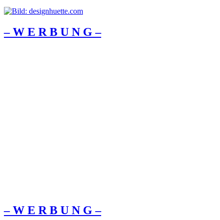
– W Ε R Β U Ν G –
– W Ε R Β U Ν G –