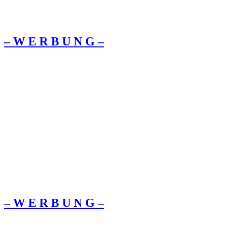
– W Ε R Β U Ν G –
– W Ε R Β U Ν G –