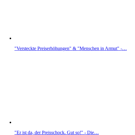
"Versteckte Preiserhöhungen" & "Menschen in Armut" -…
"Er ist da, der Preisschock. Gut so!" - Die…