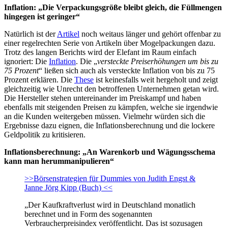
Inflation: „Die Verpackungsgröße bleibt gleich, die Füllmengen
hingegen ist geringer“
Natürlich ist der
Artikel
noch weitaus länger und gehört offenbar zu
einer regelrechten Serie von Artikeln über Mogelpackungen dazu.
Trotz des langen Berichts wird der Elefant im Raum einfach
ignoriert: Die
Inflation
. Die „
versteckte Preiserhöhungen um bis zu
75 Prozent
“ ließen sich auch als versteckte Inflation von bis zu 75
Prozent erklären. Die
These
ist keinesfalls weit hergeholt und zeigt
gleichzeitig wie Unrecht den betroffenen Unternehmen getan wird.
Die Hersteller stehen untereinander im Preiskampf und haben
ebenfalls mit steigenden Preisen zu kämpfen, welche sie irgendwie
an die Kunden weitergeben müssen. Vielmehr würden sich die
Ergebnisse dazu eignen, die Inflationsberechnung und die lockere
Geldpolitik zu kritisieren.
Inflationsberechnung: „An Warenkorb und Wägungsschema
kann man herummanipulieren“
>>Börsenstrategien für Dummies von Judith Engst &
Janne Jörg Kipp (Buch) <<
„Der Kaufkraftverlust wird in Deutschland monatlich
berechnet und in Form des sogenannten
Verbraucherpreisindex veröffentlicht. Das ist sozusagen