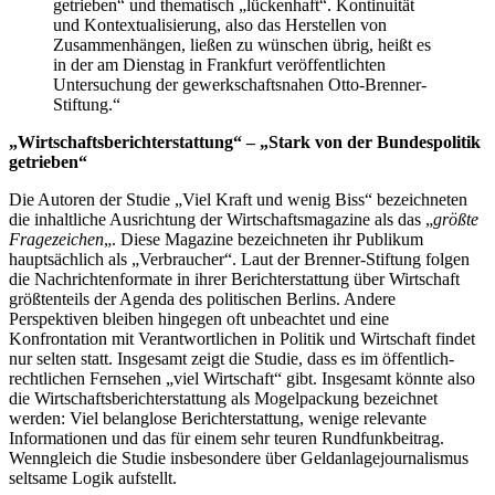
getrieben“ und thematisch „lückenhaft“. Kontinuität
und Kontextualisierung, also das Herstellen von
Zusammenhängen, ließen zu wünschen übrig, heißt es
in der am Dienstag in Frankfurt veröffentlichten
Untersuchung der gewerkschaftsnahen Otto-Brenner-
Stiftung.“
„Wirtschaftsberichterstattung“ – „Stark von der Bundespolitik
getrieben“
Die Autoren der Studie „Viel Kraft und wenig Biss“ bezeichneten
die inhaltliche Ausrichtung der Wirtschaftsmagazine als das „
größte
Fragezeichen
„. Diese Magazine bezeichneten ihr Publikum
hauptsächlich als „Verbraucher“. Laut der Brenner-Stiftung folgen
die Nachrichtenformate in ihrer Berichterstattung über Wirtschaft
größtenteils der Agenda des politischen Berlins. Andere
Perspektiven bleiben hingegen oft unbeachtet und eine
Konfrontation mit Verantwortlichen in Politik und Wirtschaft findet
nur selten statt. Insgesamt zeigt die Studie, dass es im öffentlich-
rechtlichen Fernsehen „viel Wirtschaft“ gibt. Insgesamt könnte also
die Wirtschaftsberichterstattung als Mogelpackung bezeichnet
werden: Viel belanglose Berichterstattung, wenige relevante
Informationen und das für einem sehr teuren Rundfunkbeitrag.
Wenngleich die Studie insbesondere über Geldanlagejournalismus
seltsame Logik aufstellt.