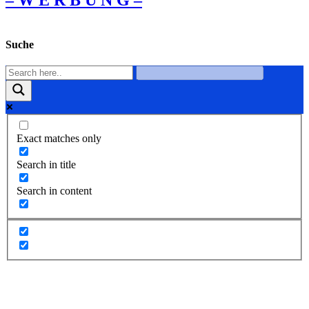
– W Ε R Β U Ν G –
Suche
Exact matches only
Search in title
Search in content