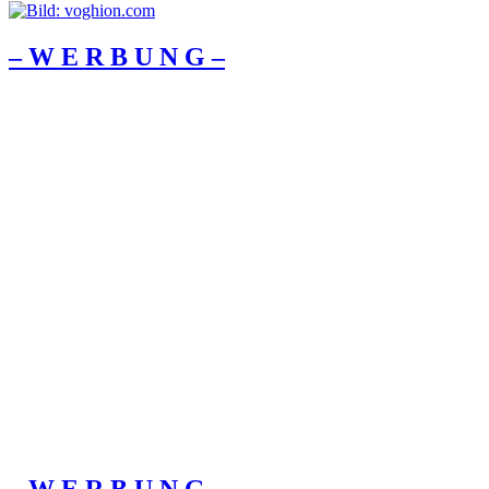
– W Ε R Β U Ν G –