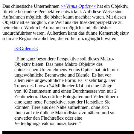
Das chinesische Unternehmen
>>
Venus Optics
<<
hat ein Objektiv,
für eine besondere Perspektive entwickelt. Auf diese Weise sind
Aufnahmen möglich, die bisher kaum machbar waren. Mit diesen
Objektiv ist es möglich, die Welt aus der Insektenperspektive zu
betrachten. Wodurch Aufnahmen möglich sind, die bisher
undurchführbar waren. Außerdem kann das dünne Kameraobjektiv
schmale Regionen ablichten, die vorher unzugänglich waren.
>>Golem<<
„Eine ganz besondere Perspektive soll dieses Makro-
Objektiv bieten: Das neue Makro-Objektiv des
chinesischen Unternehmens Venus Optics hat nicht nur
ungewöhnliche Brennweite und Blende. Es hat vor
allem eine ungewöhnliche Form: Es ist sehr lang. Der
Tubus des Laowa 24 Millimeter f/14 hat eine Länge
von 40 Zentimetern und einen Durchmesser von nur 2
Zentimetern. Das eröffne Fotografen und Videofilmern
eine ganz neue Perspektive, sagt der Hersteller: Sie
könnten Tiere aus der Nähe aufnehmen, ohne sich
ihnen auf die übliche Makrodistanz zu nähern und so
entweder den Fluchtreflex oder eine
Verteidigungsreaktion auszulösen.“