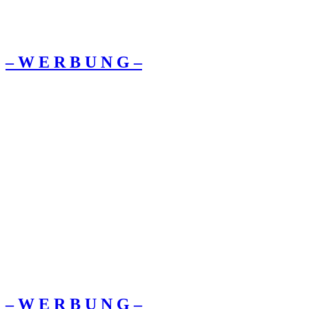
– W Ε R Β U Ν G –
– W Ε R Β U Ν G –