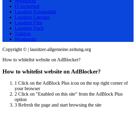
Westlausitz
IT-Sicherheit
Lausitzer Kriminalität
Lausitzer Literatur
Lausitzer Film
Lausitzer Fisch
Traktion
Westlausitz
Copyright © | lausitzer-allgemeine-zeitung.org
How to whitelist website on AdBlocker?
How to whitelist website on AdBlocker?
1
Click on the AdBlock Plus icon on the top right corner of
your browser
2
Click on "Enabled on this site" from the AdBlock Plus
option
3
Refresh the page and start browsing the site
Scroll
Up