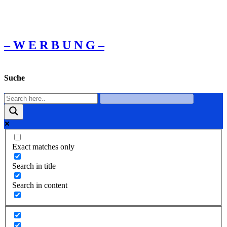
– W Ε R Β U Ν G –
Suche
Exact matches only
Search in title
Search in content