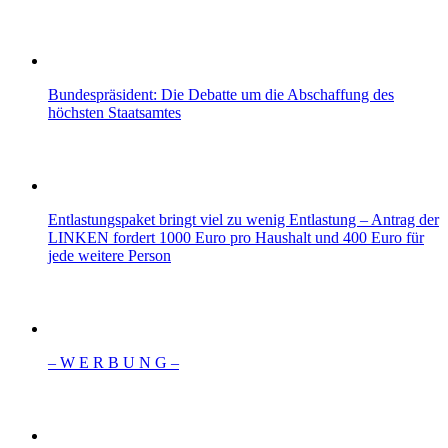
Bundespräsident: Die Debatte um die Abschaffung des
höchsten Staatsamtes
Entlastungspaket bringt viel zu wenig Entlastung – Antrag der
LINKEN fordert 1000 Euro pro Haushalt und 400 Euro für
jede weitere Person
– W Ε R Β U Ν G –