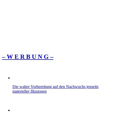
– W Ε R Β U Ν G –
Die wahre Vorbereitung auf den Nachwuchs jenseits
materieller Illusionen