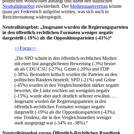
politischen Wohlwollen abhängt und damit den staatlichen
Neutralitätsgebot
zuwiderläuft. Der
Medienstaatsvertrag
könnte
quasi per Federstrich aufgelöst werden, was sich auch in
Berichterstattung widerspiegelt.
Neutralitätsgebot: „Insgesamt wurden die Regierungsparteien
in den öffentlich-rechtlichen Formaten weniger negativ
dargestellt (-19%) als die Oppositionsparteien (-43%)“
>>Focus<<
„Die SPD schnitt in den öffentlich-rechtlichen Medien
mit einer fast ausgeglichenen Bewertung (-3%) besser
ab als CDU/CSU (-27%), Grüne (-29%) und FDP
(-38%). Besonders kritisch wurden die Parteien an den
politischen Rändern beurteilt. SPD (-21%) und Grüne
(-45%) wurden in den Vergleichsmedien stärker negativ
bewertet, die Linke erschien am wenigsten negativ
(-15%), wurde aber auch deutlich seltener erwähnt. …
Insgesamt wurden die Regierungsparteien in den
öffentlich-rechtlichen Formaten weniger negativ
dargestellt (-19%) als die Oppositionsparteien (-43%),
eine Tendenz, die in den Vergleichsmedien weniger
stark ausgeprägt war (-34% zu -38%).“
Neutralitätsgebot versus Öffentlich-Rechtlichen Rundfunk