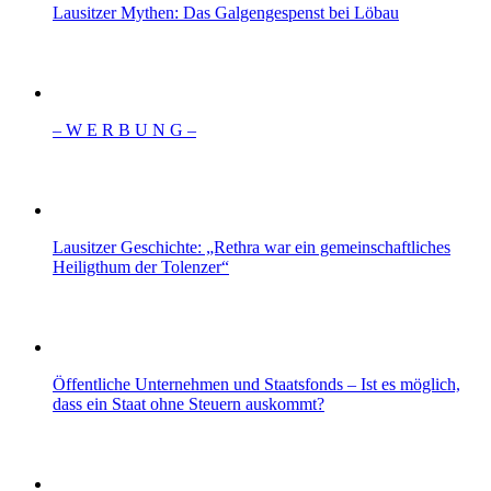
Lausitzer Mythen: Das Galgengespenst bei Löbau
– W Ε R Β U Ν G –
Lausitzer Geschichte: „Rethra war ein gemeinschaftliches
Heiligthum der Tolenzer“
Öffentliche Unternehmen und Staatsfonds – Ist es möglich,
dass ein Staat ohne Steuern auskommt?