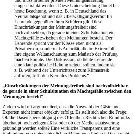
und muss in seiner privaten Meinungsäußerung
eingeschränkt werden. Diese Unterscheidung findet bis
heute Beachtung, wenn z. B. in Deutschland das
Neutralitätsgebot und das Überwältigungsverbot für
Lehrende gegenüber ihren Schülern gilt. Diese
Einschränkungen der Meinungsfreiheit sind
nachvollziehbar, da gerade in einer Schulsituation ein
Machtgefälle zwischen den Meinungen besteht. Der
Lehrende spricht vor der Klasse eben nicht als
Privatperson, sondern als Autorität, die im Extremfall
ihre eigene Weltanschauung zum Maßstab der Prüfung
machen könnte. Die Diskussion, ob heute Lehrende
eine klare politische Haltung zeigen sollten, indem sie
z. B. während der Unterrichtszeit zum Klimastreik
aufrufen, trifft den Kern des Problems.“
„Einschränkungen der Meinungsfreiheit sind nachvollziehbar,
da gerade in einer Schulsituation ein Machtgefälle zwischen den
Meinungen besteht“
Zudem wird oft argumentiert, dass die Auswahl der Gäste und
Experten nicht immer objektiv erfolgt. Es stellt sich also die Frage:
Ob die Daseinsberechtigung des Öffentlich-Rechtlichen Rundfunks
überhaupt noch zeitgemäß ist oder ob der Medienstaatsvertrag
gekündigt werden sollte? Eine wirkliche Transparenz und eine
Einbindung von unterschiedlichen Meinungen finden faktisch nicht