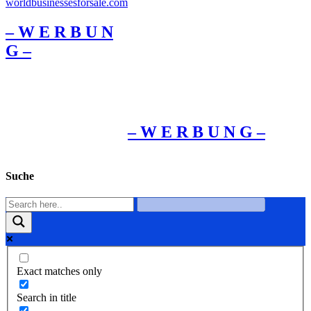
– W Ε R Β U Ν
G –
– W Ε R Β U Ν G –
Suche
Exact matches only
Search in title