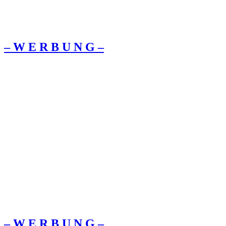
– W Ε R Β U Ν G –
– W Ε R Β U Ν G –