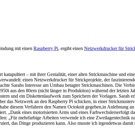
bindung mit einen
Raspberry Pi
, ergibt einen
Netzwerkdrucker für Stric
katapultiert – mit ihrer Genialität, einer alten Strickmaschine und ei
erwandelt: einen Netzwerkdrucker für Strickprojekte, der faszinierend
wachte Sarahs Interesse am Umbau betagter Strickmaschinen. Die Verbin
50i aus den 80ern (nicht länger in Produktion) während der letzten Ja
stern und ein Diskettenlaufwerk zum Speichern der Vorlagen. Sarah er
ber das Netzwerk an den Raspberry Pi schicken, in einer Strickmusterv
ch habe diesem Verfahren den Namen Octoknit gegeben,in Anlehnung an 
iert. „Dank eines motorisierten Arms und eines Farbwechslerserfolgt 
: „Für mehrfarbige Arbeiten verwende ich eine Zweilagentechnik nam
struiert, das Dinge produzieren kann. Also musste ich irgendetwas dami