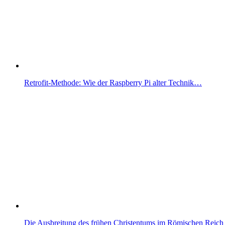
Retrofit-Methode: Wie der Raspberry Pi alter Technik…
Die Ausbreitung des frühen Christentums im Römischen Reich