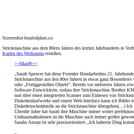
Screenshot heartofpluto.co
Strickmaschine aus dem 80ern Jahren des letzten Jahrhunderts in Ver
Karten des Weltraums
erstellen.
>>MagPi<<
„Sarah Spencer hat diese Formder Handarbeitins 21. Jahrhundert 
Strickmaschine aus den 80er-Jahren in etwas ganz Besonderes v
oder „Fertiggestelltes Objekt“. Bereits vor mehreren Jahren er
Software-Entwicklerin, sodass ihre Strickmaschine Brother KM9
nun über einen integrierten Scanner zum Einlesen von Strickmu
Diskettenlaufwerke und einem Web-Interface kann ich Bilder ü
Diskettenschnittstelle an die Strickmaschine übergeben(…) I
Überdie Jahre hat Sarah ihre Maschine immer weiter perfektion
Umbaumaßnahmen ist die Maschine auch immer größer geworden
Sarahs Ansatz ist sehr praxisorientiert: „Ich habeein Ding kon
„