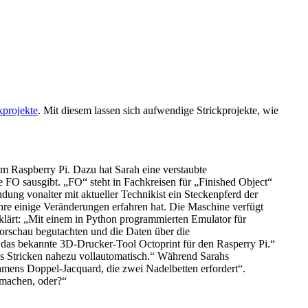
kprojekte
. Mit diesem lassen sich aufwendige Strickprojekte, wie
nem Raspberry Pi. Dazu hat Sarah eine verstaubte
e FO sausgibt. „FO“ steht in Fachkreisen für „Finished Object“
dung vonalter mit aktueller Technikist ein Steckenpferd der
hre einige Veränderungen erfahren hat. Die Maschine verfügt
klärt: „Mit einem in Python programmierten Emulator für
orschau begutachten und die Daten über die
das bekannte 3D-Drucker-Tool Octoprint für den Rasperry Pi.“
das Stricken nahezu vollautomatisch.“ Während Sarahs
ens Doppel-Jacquard, die zwei Nadelbetten erfordert“.
t machen, oder?“