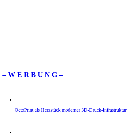
– W Ε R Β U Ν G –
OctoPrint als Herzstück moderner 3D-Druck-Infrastruktur