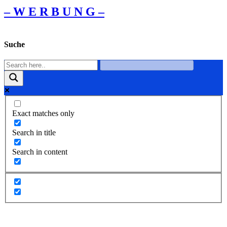
– W Ε R Β U Ν G –
Suche
Exact matches only
Search in title
Search in content