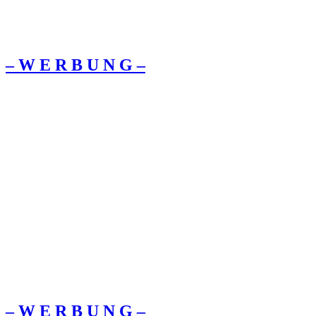
– W Ε R Β U Ν G –
– W Ε R Β U Ν G –