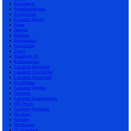
Korruption
Rundfunkbeitrag
Technologie
Lausitzer Revier
Rente
Internet
Bildung
Infrastruktur
Geschichte
Linux
Raspberry Pi
Kulinarisches
Lausitzer Bergland
Lausitzer Geschichte
Lausitzer Spreewald
Rechtsstaat
Lausitzer Mythen
Drohnen
Lausitzer Unternehmen
3D-Druck
Lausitzer Seenland
Blackout
Soziales
Westlausitz
IT-Sicherheit