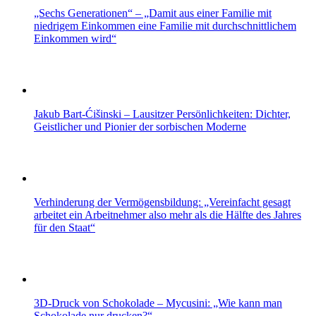
„Sechs Generationen“ – „Damit aus einer Familie mit
niedrigem Einkommen eine Familie mit durchschnittlichem
Einkommen wird“
Jakub Bart-Ćišinski – Lausitzer Persönlichkeiten: Dichter,
Geistlicher und Pionier der sorbischen Moderne
Verhinderung der Vermögensbildung: „Vereinfacht gesagt
arbeitet ein Arbeitnehmer also mehr als die Hälfte des Jahres
für den Staat“
3D-Druck von Schokolade – Mycusini: „Wie kann man
Schokolade nur drucken?“