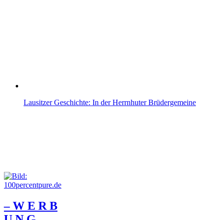
Lausitzer Geschichte: In der Herrnhuter Brüdergemeine
– W Ε R Β
U Ν G –