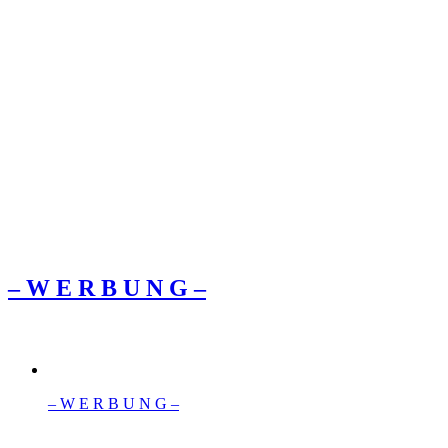
– W Ε R Β U Ν G –
– W Ε R Β U Ν G –