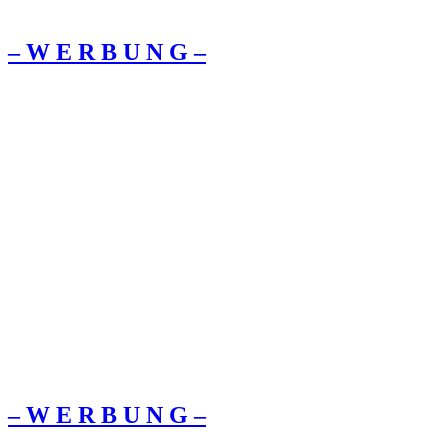
– W Ε R Β U Ν G –
– W Ε R Β U Ν G –