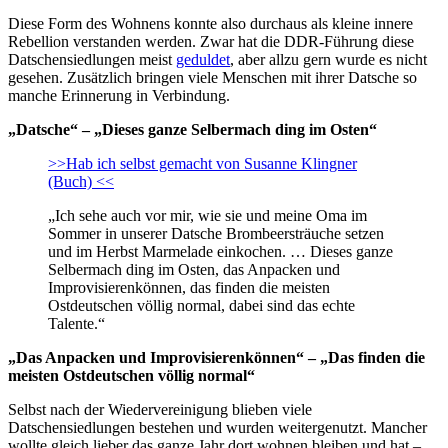
Diese Form des Wohnens konnte also durchaus als kleine innere
Rebellion verstanden werden. Zwar hat die DDR-Führung diese
Datschensiedlungen meist
geduldet
, aber allzu gern wurde es nicht
gesehen. Zusätzlich bringen viele Menschen mit ihrer Datsche so
manche Erinnerung in Verbindung.
„Datsche“ – „Dieses ganze Selbermach ding im Osten“
>>Hab ich selbst gemacht von Susanne Klingner
(Buch) <<
„Ich sehe auch vor mir, wie sie und meine Oma im
Sommer in unserer Datsche Brombeersträuche setzen
und im Herbst Marmelade einkochen. … Dieses ganze
Selbermach ding im Osten, das Anpacken und
Improvisierenkönnen, das finden die meisten
Ostdeutschen völlig normal, dabei sind das echte
Talente.“
„Das Anpacken und Improvisierenkönnen“ – „Das finden die
meisten Ostdeutschen völlig normal“
Selbst nach der Wiedervereinigung blieben viele
Datschensiedlungen bestehen und wurden weitergenutzt. Mancher
wollte gleich lieber das ganze Jahr dort wohnen bleiben und hat –