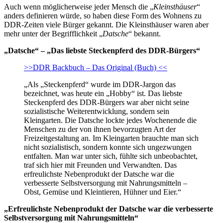
Auch wenn möglicherweise jeder Mensch die „
Kleinsthäuser
“
anders definieren würde, so haben diese Form des Wohnens zu
DDR-Zeiten viele Bürger gekannt. Die Kleinsthäuser waren aber
mehr unter der Begrifflichkeit „
Datsche
“ bekannt.
„Datsche“ – „Das liebste Steckenpferd des DDR-Bürgers“
>>DDR Backbuch – Das Original (Buch) <<
„Als „Steckenpferd“ wurde im DDR-Jargon das
bezeichnet, was heute ein „Hobby“ ist. Das liebste
Steckenpferd des DDR-Bürgers war aber nicht seine
sozialistische Weiterentwicklung, sondern sein
Kleingarten. Die Datsche lockte jedes Wochenende die
Menschen zu der von ihnen bevorzugten Art der
Freizeitgestaltung an. Im Kleingarten brauchte man sich
nicht sozialistisch, sondern konnte sich ungezwungen
entfalten. Man war unter sich, fühlte sich unbeobachtet,
traf sich hier mit Freunden und Verwandten. Das
erfreulichste Nebenprodukt der Datsche war die
verbesserte Selbstversorgung mit Nahrungsmitteln –
Obst, Gemüse und Kleintieren, Hühner und Eier.“
„Erfreulichste Nebenprodukt der Datsche war die verbesserte
Selbstversorgung mit Nahrungsmitteln“