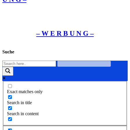
– W Ε R Β U Ν G –
Suche
Exact matches only
Search in title
Search in content