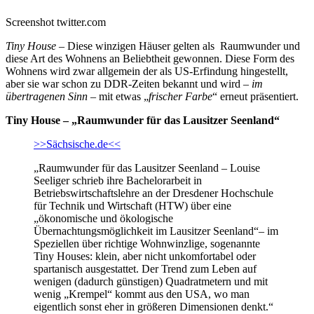
Screenshot twitter.com
Tiny House
– Diese winzigen Häuser gelten als Raumwunder und
diese Art des Wohnens an Beliebtheit gewonnen. Diese Form des
Wohnens wird zwar allgemein der als US-Erfindung hingestellt,
aber sie war schon zu DDR-Zeiten bekannt und wird –
im
übertragenen Sinn
– mit etwas „
frischer Farbe
“ erneut präsentiert.
Tiny House – „Raumwunder für das Lausitzer Seenland“
>>Sächsische.de<<
„Raumwunder für das Lausitzer Seenland – Louise
Seeliger schrieb ihre Bachelorarbeit in
Betriebswirtschaftslehre an der Dresdener Hochschule
für Technik und Wirtschaft (HTW) über eine
„ökonomische und ökologische
Übernachtungsmöglichkeit im Lausitzer Seenland“– im
Speziellen über richtige Wohnwinzlige, sogenannte
Tiny Houses: klein, aber nicht unkomfortabel oder
spartanisch ausgestattet. Der Trend zum Leben auf
wenigen (dadurch günstigen) Quadratmetern und mit
wenig „Krempel“ kommt aus den USA, wo man
eigentlich sonst eher in größeren Dimensionen denkt.“