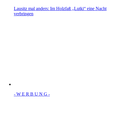
Lausitz mal anders: Im Holzfaß „Lutki“ eine Nacht
verbringen
- W Ε R Β U Ν G -