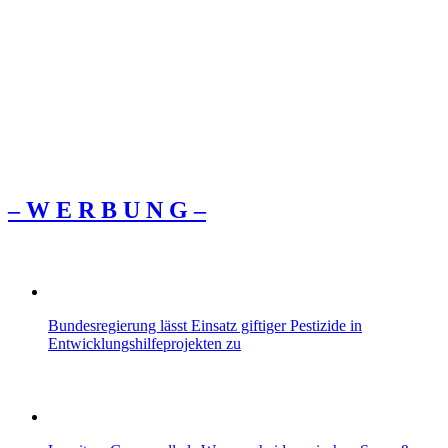
– W Ε R Β U Ν G –
Bundesregierung lässt Einsatz giftiger Pestizide in
Entwicklungshilfeprojekten zu