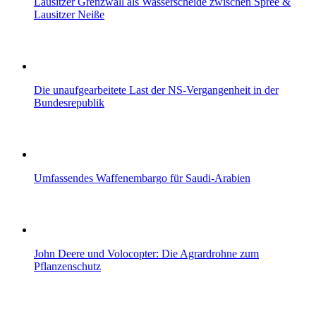
Lausitzer Grenzwall als Wasserscheide zwischen Spree &
Lausitzer Neiße
Die unaufgearbeitete Last der NS-Vergangenheit in der
Bundesrepublik
Umfassendes Waffenembargo für Saudi-Arabien
John Deere und Volocopter: Die Agrardrohne zum
Pflanzenschutz