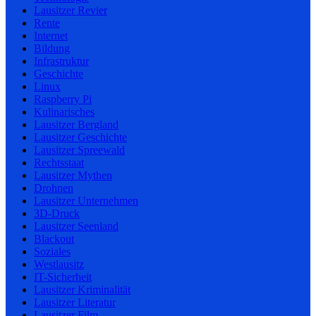
Lausitzer Revier
Rente
Internet
Bildung
Infrastruktur
Geschichte
Linux
Raspberry Pi
Kulinarisches
Lausitzer Bergland
Lausitzer Geschichte
Lausitzer Spreewald
Rechtsstaat
Lausitzer Mythen
Drohnen
Lausitzer Unternehmen
3D-Druck
Lausitzer Seenland
Blackout
Soziales
Westlausitz
IT-Sicherheit
Lausitzer Kriminalität
Lausitzer Literatur
Lausitzer Film