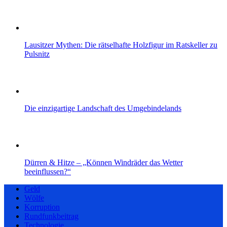
Lausitzer Mythen: Die rätselhafte Holzfigur im Ratskeller zu
Pulsnitz
Die einzigartige Landschaft des Umgebindelands
Dürren & Hitze – „Können Windräder das Wetter
beeinflussen?“
Geld
Wölfe
Korruption
Rundfunkbeitrag
Technologie