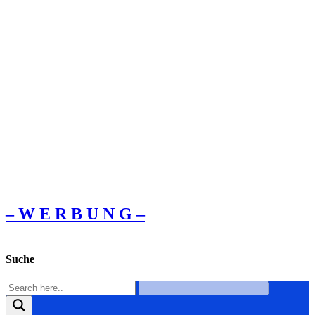
– W Ε R Β U Ν G –
Suche