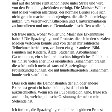
und auf der Straße steht schon heute unter Strafe und wird
von den Ermittlungsbehörden verfolgt. Die Minister Wöller
und Maier warnen allerdings, der normale Bürger solle sich
nicht gemein machen mit denjenigen, die ‚die Pandemielage
nutzen, um Verschwörungstheorien und Umsturzphantasien
zu formulieren und unsere Demokratie abschaffen wollen‘.
Ich frage mich, woher Wöller und Maier ihre Erkenntnisse
haben? Die Spaziergänge und Proteste, die ich in den sozialen
Medien verfolgen konnte und von denen mir zahlreiche
Teilnehmer berichteten, zeichnen ein ganz anderes Bild.
Familien mit Kindern, Ärzte, Studenten, Arbeitnehmer,
Gastronomen, ein sehr durchmischtes bürgerliches Publikum
bis hin zu vielen eher links orientierten Teilnehmern prägen
die wöchentlich mehr als tausend Spaziergänge und
Protestkundgebungen, die mit hunderttausenden Teilnehmern
bundesweit stattfinden.
Dass sich unter die Demonstranten der ein oder andere
Extremist gemischt haben könnte, ist dabei nicht
auszuschließen. Wenn ich ins Fußballstadion gehe, frage ich
auch nicht, welche politische Gesinnung der neben mir
Stehende hat.
Ich fordere, die Spaziergänger und ihren legitimen Protest