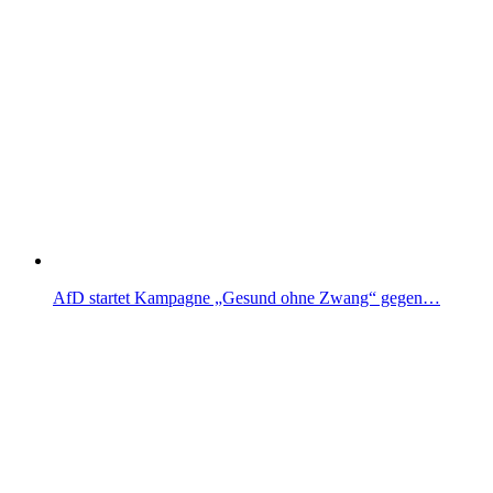
AfD startet Kampagne „Gesund ohne Zwang“ gegen…