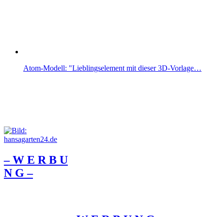
Atom-Modell: "Lieblingselement mit dieser 3D-Vorlage…
– W Ε R Β U
Ν G –