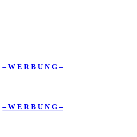
– W Ε R Β U Ν G –
– W Ε R Β U Ν G –