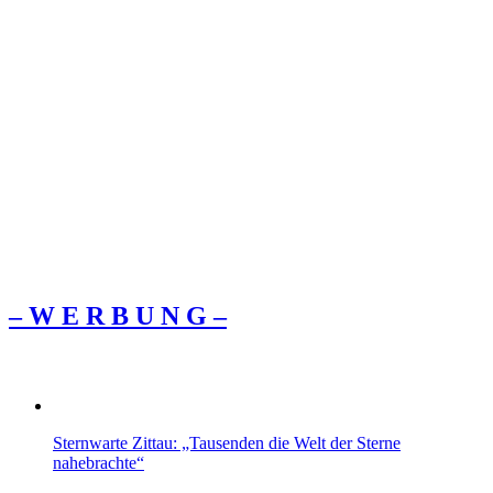
– W Ε R Β U Ν G –
Sternwarte Zittau: „Tausenden die Welt der Sterne
nahebrachte“