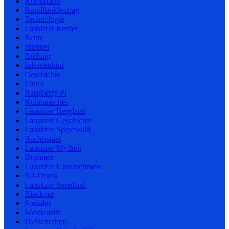
Korruption
Rundfunkbeitrag
Technologie
Lausitzer Revier
Rente
Internet
Bildung
Infrastruktur
Geschichte
Linux
Raspberry Pi
Kulinarisches
Lausitzer Bergland
Lausitzer Geschichte
Lausitzer Spreewald
Rechtsstaat
Lausitzer Mythen
Drohnen
Lausitzer Unternehmen
3D-Druck
Lausitzer Seenland
Blackout
Soziales
Westlausitz
IT-Sicherheit