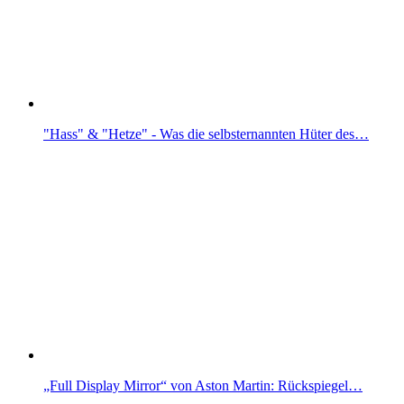
"Hass" & "Hetze" - Was die selbsternannten Hüter des…
„Full Display Mirror“ von Aston Martin: Rückspiegel…