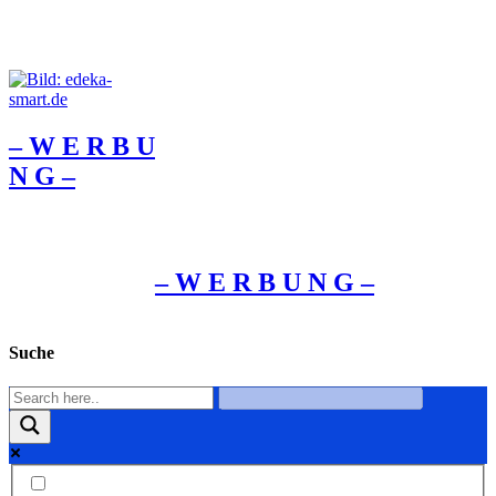
– W Ε R Β U
Ν G –
– W Ε R Β U Ν G –
Suche