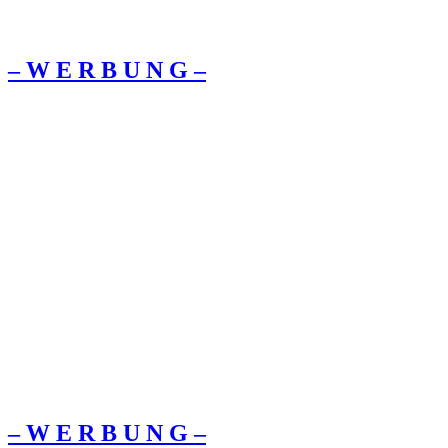
– W Ε R Β U Ν G –
– W Ε R Β U Ν G –