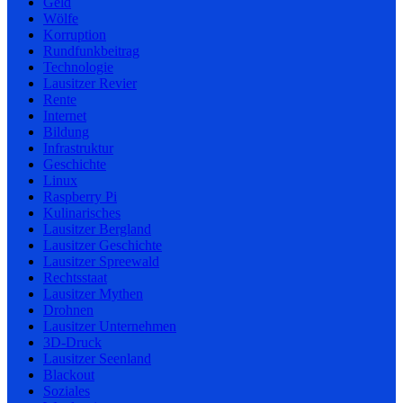
Geld
Wölfe
Korruption
Rundfunkbeitrag
Technologie
Lausitzer Revier
Rente
Internet
Bildung
Infrastruktur
Geschichte
Linux
Raspberry Pi
Kulinarisches
Lausitzer Bergland
Lausitzer Geschichte
Lausitzer Spreewald
Rechtsstaat
Lausitzer Mythen
Drohnen
Lausitzer Unternehmen
3D-Druck
Lausitzer Seenland
Blackout
Soziales