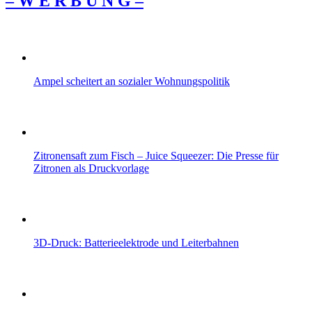
– W Ε R Β U Ν G –
Ampel scheitert an sozialer Wohnungspolitik
Zitronensaft zum Fisch – Juice Squeezer: Die Presse für
Zitronen als Druckvorlage
3D-Druck: Batterieelektrode und Leiterbahnen