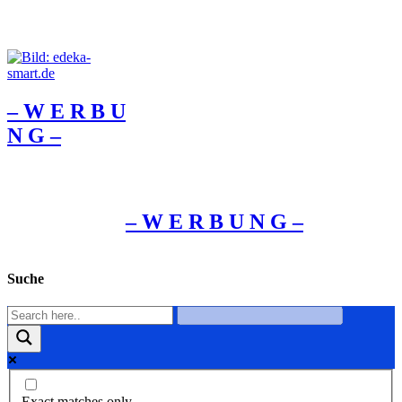
– W Ε R Β U
Ν G –
– W Ε R Β U Ν G –
Suche
Exact matches only