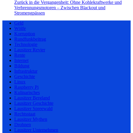
Zurück in die Vergangenheit: Ohne Kohlekraftwerke und
Verbrennungsmotoren – Zwischen Blackout und
Stromengpässen
Geld
Wölfe
Korruption
Rundfunkbeitrag
Technologie
Lausitzer Revier
Rente
Internet
Bildung
Infrastruktur
Geschichte
Linux
Raspberry Pi
Kulinarisches
Lausitzer Bergland
Lausitzer Geschichte
Lausitzer Spreewald
Rechtsstaat
Lausitzer Mythen
Drohnen
Lausitzer Unternehmen