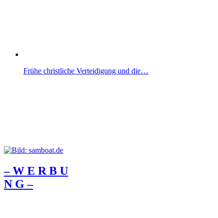
Frühe christliche Verteidigung und die…
– W Ε R Β U
Ν G –