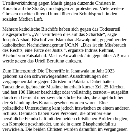
Urteilsverkündung gegen Masih gingen dutzende Christen in
Karachi auf die Straße, um dagegen zu protestieren. Viele weitere
Christen machten ihrem Unmut über den Schuldspruch in den
sozialen Medien Luft.
Mehrere katholische Bischöfe haben sich gegen das Todesurteil
ausgesprochen. „Wir verurteilen dies auf das Schärfste“, sagte
Joseph Arshad, Bischof von Islamabad-Rawalpindi, gegenüber der
katholischen Nachrichtenagentur UCAN. „Dies ist ein Missbrauch
des Rechts, eine Farce der Justiz “, ergänzte Indrias Rehmat,
Bischof von Faisalabad. Masihs Anwalt erklärte gegenüber AP, man
werde gegen das Urteil Berufung einlegen.
Zum Hintergrund: Die Übergriffe in Jaranwala im Jahr 2023
gehören zu den schwerwiegendsten Ausschreitungen der
vergangenen Jahre gegen Christen in Pakistan. Dabei hatten
Tausende aufgebrachte Muslime innerhalb kurzer Zeit 25 Kirchen
und fast 100 Häuser beschädigt oder vollständig zerstört – ausgelöst
durch ein Gerücht über zwei christliche Brüder, die angeblich bei
der Schändung des Korans gesehen worden waren. Eine
polizeiliche Untersuchung kam jedoch inzwischen zu einem anderen
Schluss. Demnach haben zwei Personen, die offenbar eine
persönliche Feindschaft mit den beiden christlichen Brüdern hegten,
ein Komplott geschmiedet, um sie in einen Blasphemiefall zu
verwickeln. Die beiden Christen wurden daraufhin im vergangenen