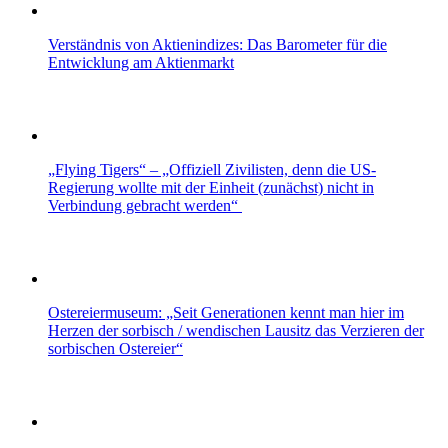
Verständnis von Aktienindizes: Das Barometer für die
Entwicklung am Aktienmarkt
„Flying Tigers“ – „Offiziell Zivilisten, denn die US-
Regierung wollte mit der Einheit (zunächst) nicht in
Verbindung gebracht werden“
Ostereiermuseum: „Seit Generationen kennt man hier im
Herzen der sorbisch / wendischen Lausitz das Verzieren der
sorbischen Ostereier“