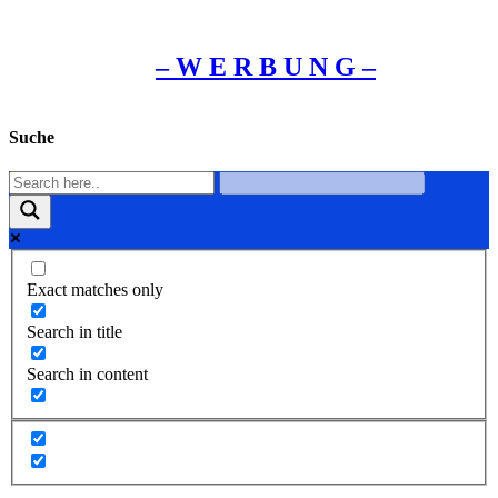
– W Ε R Β U Ν G –
Suche
Exact matches only
Search in title
Search in content