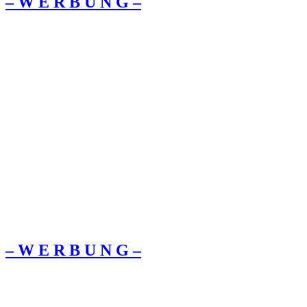
– W Ε R Β U Ν G –
– W Ε R Β U Ν G –