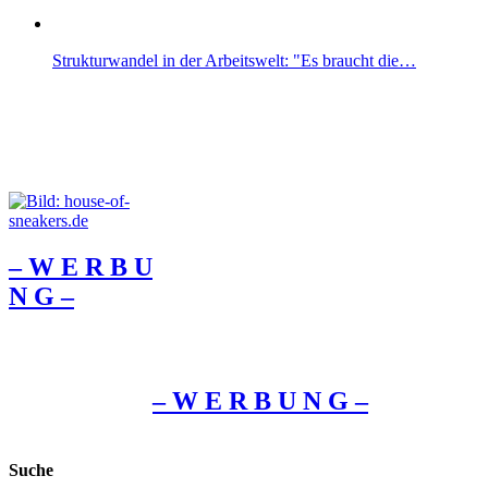
Strukturwandel in der Arbeitswelt: "Es braucht die…
– W Ε R Β U
Ν G –
– W Ε R Β U Ν G –
Suche