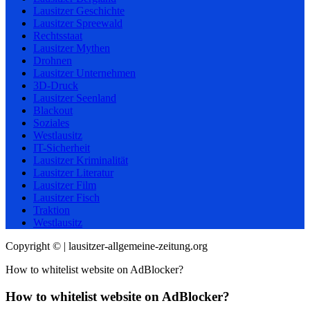
Lausitzer Geschichte
Lausitzer Spreewald
Rechtsstaat
Lausitzer Mythen
Drohnen
Lausitzer Unternehmen
3D-Druck
Lausitzer Seenland
Blackout
Soziales
Westlausitz
IT-Sicherheit
Lausitzer Kriminalität
Lausitzer Literatur
Lausitzer Film
Lausitzer Fisch
Traktion
Westlausitz
Copyright © | lausitzer-allgemeine-zeitung.org
How to whitelist website on AdBlocker?
How to whitelist website on AdBlocker?