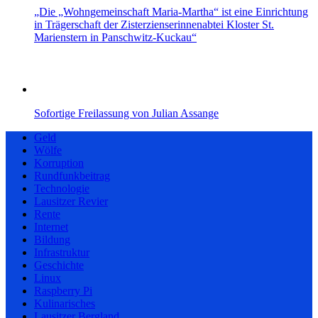
„Die „Wohngemeinschaft Maria-Martha“ ist eine Einrichtung
in Trägerschaft der Zisterzienserinnenabtei Kloster St.
Marienstern in Panschwitz-Kuckau“
Sofortige Freilassung von Julian Assange
Geld
Wölfe
Korruption
Rundfunkbeitrag
Technologie
Lausitzer Revier
Rente
Internet
Bildung
Infrastruktur
Geschichte
Linux
Raspberry Pi
Kulinarisches
Lausitzer Bergland