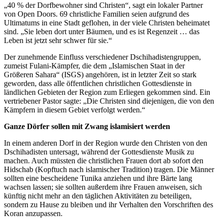
„40 % der Dorfbewohner sind Christen“, sagt ein lokaler Partner
von Open Doors. 69 christliche Familien seien aufgrund des
Ultimatums in eine Stadt geflohen, in der viele Christen beheimatet
sind. „Sie leben dort unter Bäumen, und es ist Regenzeit … das
Leben ist jetzt sehr schwer für sie.“
Der zunehmende Einfluss verschiedener Dschihadistengruppen,
zumeist Fulani-Kämpfer, die dem „Islamischen Staat in der
Größeren Sahara“ (ISGS) angehören, ist in letzter Zeit so stark
geworden, dass alle öffentlichen christlichen Gottesdienste in
ländlichen Gebieten der Region zum Erliegen gekommen sind. Ein
vertriebener Pastor sagte: „Die Christen sind diejenigen, die von den
Kämpfern in diesem Gebiet verfolgt werden.“
Ganze Dörfer sollen mit Zwang islamisiert werden
In einem anderen Dorf in der Region wurde den Christen von den
Dschihadisten untersagt, während der Gottesdienste Musik zu
machen. Auch müssten die christlichen Frauen dort ab sofort den
Hidschab (Kopftuch nach islamischer Tradition) tragen. Die Männer
sollten eine bescheidene Tunika anziehen und ihre Bärte lang
wachsen lassen; sie sollten außerdem ihre Frauen anweisen, sich
künftig nicht mehr an den täglichen Aktivitäten zu beteiligen,
sondern zu Hause zu bleiben und ihr Verhalten den Vorschriften des
Koran anzupassen.